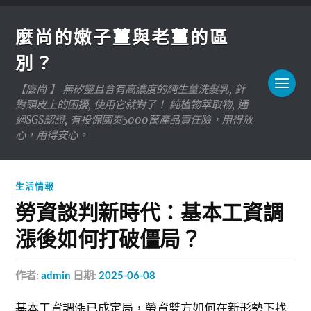
麼尚的嫩子薑與老薑的區
別？
【麼尚 】 無矽靈且含有高濃度的純生薑洗髮乳, 針
對頭皮上的困擾, 使用它就對了！ 純植物萃取物, 通
過SGS認證, 有投保國泰5000萬產品責任險，用得放
心，用得安心。
生活情報
勞資談判新時代：基本工資調
漲後如何打破僵局？
作者:
admin
日期:
2025-06-08
基本工資調漲已成定局，勞資雙方如何在新形勢下找