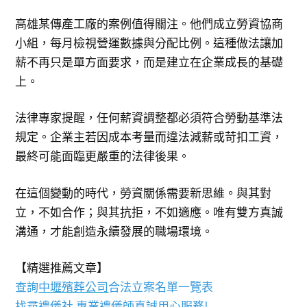
高雄某傳產工廠的案例值得關注。他們成立勞資協商
小組，每月檢視營運數據與分配比例。這種做法讓加
薪不再只是單方面要求，而是建立在企業成長的基礎
上。
法律專家提醒，任何薪資調整都必須符合勞動基準法
規定。企業主若因成本考量而違法減薪或苛扣工資，
最終可能面臨更嚴重的法律後果。
在這個變動的時代，勞資關係需要新思維。與其對
立，不如合作；與其抗拒，不如適應。唯有雙方真誠
溝通，才能創造永續發展的職場環境。
【精選推薦文章】
查詢
中壢殯葬公司
合法立案名單一覽表
找尋
禮儀社
,專業禮儀師真誠用心服務!