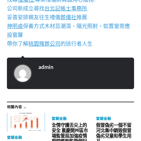
公司新成立尋找
台北記帳士事務所
妥善安排親友往生禮儀
葬儀社
推薦
神明桌
保養方式木材忌潮濕、陽光照射，如置窗旁應
設窗簾
帶你了解
桃園殯葬公司
的送行者人生
admin
相關內容 →
當舖金融
當舖金融
全情守護舌尖上的
假冒偽劣一個不留
安全 重慶開州區市
河北集中銷毀假冒
場監管局加強疫情
偽劣兒童和學生用
當舖金融