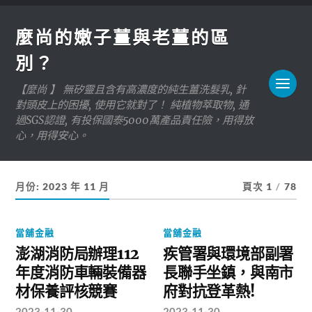
麼尚的嫩子薑與老薑的區
別？
【麼尚 】 無矽靈且含有高濃度的純生薑洗髮乳, 針
對頭皮上的困擾, 使用它就對了！ 純植物萃取物, 通
過SGS認證, 有投保國泰5000萬產品責任險，用得放
心，用得安心。
月份:
2023 年 11 月
頁次 1
/
78
當舖金融
當舖金融
澎湖消防局辦理112
疾管署與環境部副署
年度消防車輛裝備器
長聯手坐鎮，與南市
材保養評核競賽
府對抗登革熱!
2023-11-30
2023-11-30