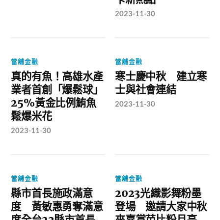
2023-11-30
當舖金融
當舖金融
真的有魚！高雄水產
寒士慶中秋 建立寒
業者首創「爆鬆球」
士與社會連結
25%黃金比例鮪魚
2023-11-30
鬆爆米花
2023-11-30
當舖金融
當舖金融
縣市首長施政滿意
2023光織影舞粉墨
度 黃敏惠勇奪滿意
登場 邀請大家中秋
度全台22縣市首長
來嘉賞芭比粉月亮