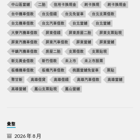
中山區當舖
二胎
信用卡換現金
刷卡換現
刷卡換現金
台中機車借款
台北借錢
台北免留車
台北支票借款
台北機車借款
台北汽車借款
台北當舖
台北當鋪
大寮汽機車借款
屏東借錢
屏東房屋二胎
屏東支票貼現
屏東汽機車借款
屏東汽車借款
屏東當舖
屏東當鋪
平鎮汽機車借款
房屋二胎
支票借款
支票貼現
新北黃金借款
新竹借款
未上市
未上市股票
板橋機車借款
板橋汽車借款
桃園當舖免留車
票貼
聚甘新
高雄借貸
高雄借錢
高雄汽車借款
高雄當舖
高雄當鋪
鳳山支票貼現
鳳山當舖
彙整
2026 年 8 月