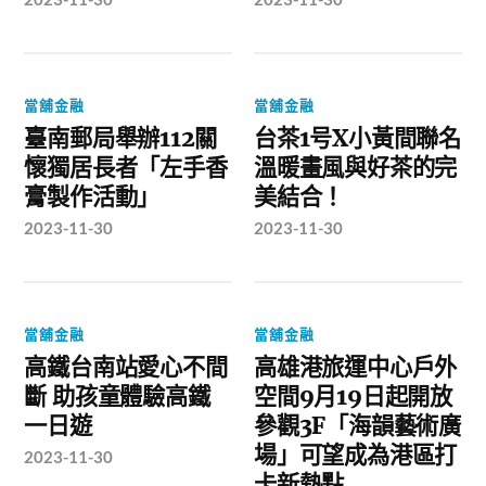
當舖金融
當舖金融
臺南郵局舉辦112關
台茶1号X小黃間聯名
懷獨居長者「左手香
溫暖畫風與好茶的完
膏製作活動」
美結合！
2023-11-30
2023-11-30
當舖金融
當舖金融
高鐵台南站愛心不間
高雄港旅運中心戶外
斷 助孩童體驗高鐵
空間9月19日起開放
一日遊
參觀3F「海韻藝術廣
場」可望成為港區打
2023-11-30
卡新熱點