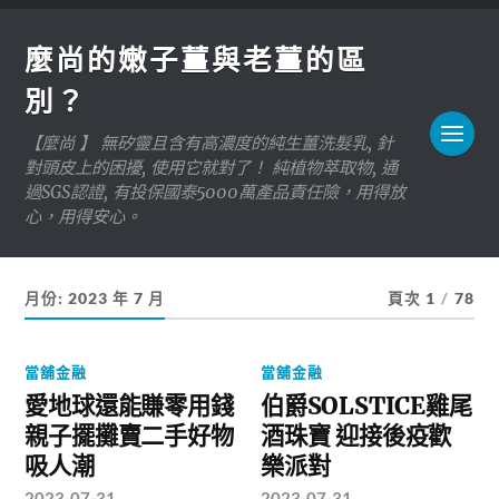
麼尚的嫩子薑與老薑的區
別？
【麼尚 】 無矽靈且含有高濃度的純生薑洗髮乳, 針
對頭皮上的困擾, 使用它就對了！ 純植物萃取物, 通
過SGS認證, 有投保國泰5000萬產品責任險，用得放
心，用得安心。
月份:
2023 年 7 月
頁次 1
/
78
當舖金融
當舖金融
愛地球還能賺零用錢
伯爵SOLSTICE雞尾
親子擺攤賣二手好物
酒珠寶 迎接後疫歡
吸人潮
樂派對
2023-07-31
2023-07-31