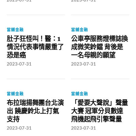
當舖金融
當舖金融
肚子狂怪叫！醫：1
公車亭服務燈標誌換
情況代表事情嚴重了
成微笑鈴鐺 背後是
恐是癌
一名母親的願望
2023-07-31
2023-07-31
當舖金融
當舖金融
布拉瑞揚舞團台北演
「愛要大聲說」聲量
出 饒慶鈴北上打氣
大賽 冠軍分貝數達
支持
飛機起飛引擎聲量
2023-07-31
2023-07-31