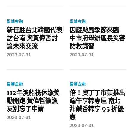
當舖金融
當舖金融
新任駐台北韓國代表
因應颱風季節來臨
訪台南 與黃偉哲討
中市府舉辦區長災害
論未來交流
防救講習
2023-07-31
2023-07-31
當舖金融
當舖金融
112年漁船筏休漁獎
倍！奧丁丁市集推出
勵開跑 黃偉哲籲漁
端午享粽專區 南北
友別忘了申請
甜鹹香粽享 95 折優
惠
2023-07-31
2023-07-31