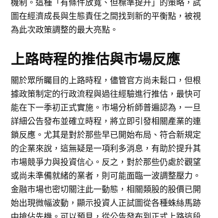
機制。這種「有條件放寬、但標準提升」的策略，試
圖在經濟成長與生態責任之間找到新的平衡點，被視
為此次政策調整的最大亮點。
上路時程的推估與市場反應
關於眾所矚目的上路時程，儘管官方尚未鬆口，但根
據政策制定的行政流程與過往經驗進行推估，最快可
能在下一季初正式實施。市場分析師普遍認為，一旦
詳細公告發布並確立時程，將立即引發相關產業的連
鎖反應。尤其是對於那些早已開始布局、符合新規定
的企業來說，這無疑是一項利多消息，有助於提升其
市場競爭力與投資信心。反之，對於那些仍處於觀望
或尚未準備就緒的業者，則可能面臨一波調整壓力。
金融市場也密切關注此一動態，相關類股的股價已開
始出現微幅波動，顯示投資人正試圖從各種蛛絲馬跡
中搶佔先機。可以預見，從公告發布到正式上路這段