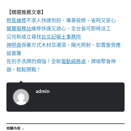
【精選推薦文章】
熱泵維修
不求人快速到府、專業檢修、省時又安心
聲寶服務站
維修快速又放心，全台皆可即時派工
公司新成立尋找
台北記帳士事務所
神明桌
保養方式木材忌潮濕、陽光照射，如置窗旁應
設窗簾
告別手洗牌的煩惱！全新
電動麻將桌
，牌咖聚會神
器，輕鬆開戰！
admin
相關內容 →