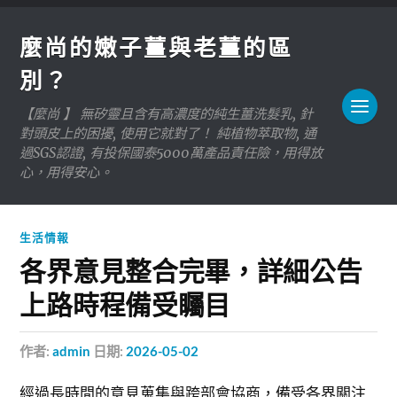
麼尚的嫩子薑與老薑的區
別？
【麼尚 】 無矽靈且含有高濃度的純生薑洗髮乳, 針
對頭皮上的困擾, 使用它就對了！ 純植物萃取物, 通
過SGS認證, 有投保國泰5000萬產品責任險，用得放
心，用得安心。
生活情報
各界意見整合完畢，詳細公告
上路時程備受矚目
作者:
admin
日期:
2026-05-02
經過長時間的意見蒐集與跨部會協商，備受各界關注