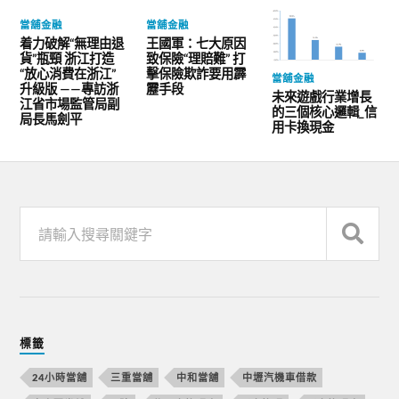
當舖金融
當舖金融
着力破解“無理由退
王國軍：七大原因
貨”瓶頸 浙江打造
致保險“理賠難” 打
“放心消費在浙江”
擊保險欺詐要用霹
當舖金融
升級版 ——專訪浙
靂手段
未來遊戲行業增長
江省市場監管局副
的三個核心邏輯_信
局長馬劍平
用卡換現金
標籤
24小時當舖
三重當舖
中和當舖
中壢汽機車借款