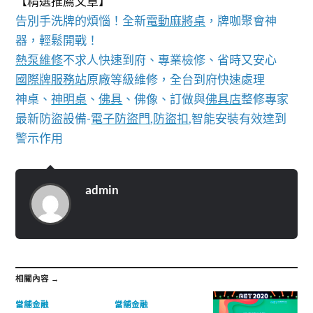
【精選推薦文章】
告別手洗牌的煩惱！全新
電動麻將桌
，牌咖聚會神
器，輕鬆開戰！
熱泵維修
不求人快速到府、專業檢修、省時又安心
國際牌服務站
原廠等級維修，全台到府快速處理
神桌、
神明桌
、
佛具
、佛像、訂做與
佛具店
整修專家
最新防盜設備-
電子防盜門
,
防盜扣
,智能安裝有效達到
警示作用
admin
相關內容 →
當舖金融
當舖金融