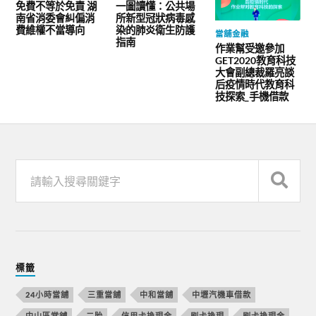
免費不等於免責 湖
一圖讀懂：公共場
南省消委會糾偏消
所新型冠狀病毒感
費維權不當導向
染的肺炎衛生防護
當舖金融
指南
作業幫受邀參加
GET2020教育科技
大會副總裁羅亮談
后疫情時代教育科
技探索_手機借款
標籤
24小時當舖
三重當舖
中和當舖
中壢汽機車借款
中山區當舖
二胎
信用卡換現金
刷卡換現
刷卡換現金