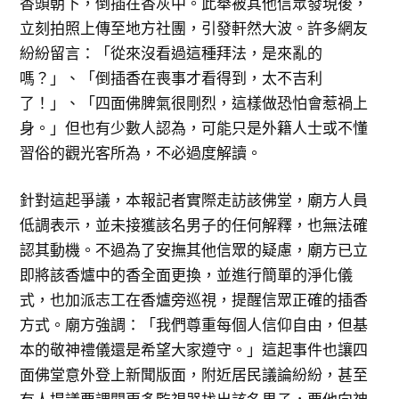
香頭朝下，倒插在香灰中。此舉被其他信眾發現後，
立刻拍照上傳至地方社團，引發軒然大波。許多網友
紛紛留言：「從來沒看過這種拜法，是來亂的
嗎？」、「倒插香在喪事才看得到，太不吉利
了！」、「四面佛脾氣很剛烈，這樣做恐怕會惹禍上
身。」但也有少數人認為，可能只是外籍人士或不懂
習俗的觀光客所為，不必過度解讀。
針對這起爭議，本報記者實際走訪該佛堂，廟方人員
低調表示，並未接獲該名男子的任何解釋，也無法確
認其動機。不過為了安撫其他信眾的疑慮，廟方已立
即將該香爐中的香全面更換，並進行簡單的淨化儀
式，也加派志工在香爐旁巡視，提醒信眾正確的插香
方式。廟方強調：「我們尊重每個人信仰自由，但基
本的敬神禮儀還是希望大家遵守。」這起事件也讓四
面佛堂意外登上新聞版面，附近居民議論紛紛，甚至