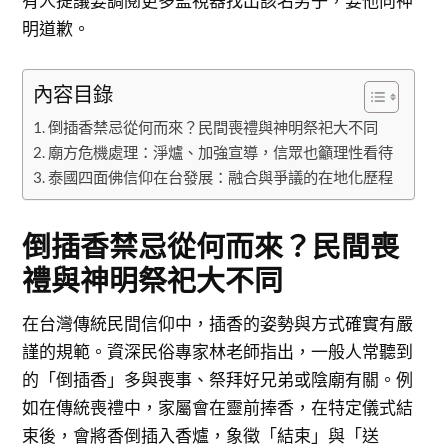
有人提議要調閱更多監視器找出該名男子，要他向神
明道歉。
內容目錄
倒插香禁忌從何而來？民間喪禮與神明祭祀大不同
廟方危機處理：淨爐、加強宣導，信眾也籲理性看待
泰國四面佛信仰在台發展：融合與爭議的在地化歷程
倒插香禁忌從何而來？民間喪
禮與神明祭祀大不同
在台灣傳統民間信仰中，插香的姿勢與方式確實有嚴
謹的規範。資深民俗專家林老師指出，一般人常聽到
的「倒插香」多與喪事、祭拜好兄弟或陰廟有關。例
如在傳統喪禮中，家屬會在靈前捧香，在特定儀式結
束後，會將香倒插入香爐，象徵「結束」與「送