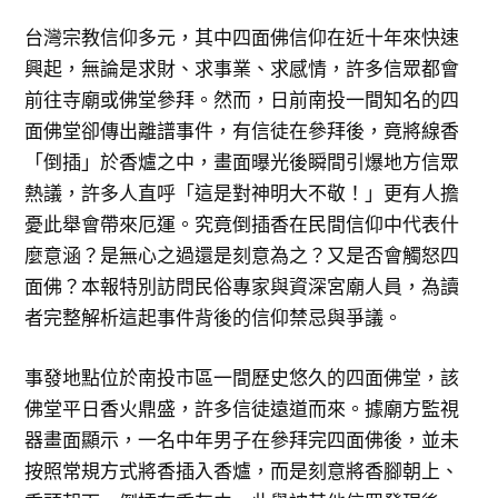
台灣宗教信仰多元，其中四面佛信仰在近十年來快速
興起，無論是求財、求事業、求感情，許多信眾都會
前往寺廟或佛堂參拜。然而，日前南投一間知名的四
面佛堂卻傳出離譜事件，有信徒在參拜後，竟將線香
「倒插」於香爐之中，畫面曝光後瞬間引爆地方信眾
熱議，許多人直呼「這是對神明大不敬！」更有人擔
憂此舉會帶來厄運。究竟倒插香在民間信仰中代表什
麼意涵？是無心之過還是刻意為之？又是否會觸怒四
面佛？本報特別訪問民俗專家與資深宮廟人員，為讀
者完整解析這起事件背後的信仰禁忌與爭議。
事發地點位於南投市區一間歷史悠久的四面佛堂，該
佛堂平日香火鼎盛，許多信徒遠道而來。據廟方監視
器畫面顯示，一名中年男子在參拜完四面佛後，並未
按照常規方式將香插入香爐，而是刻意將香腳朝上、