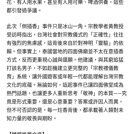
花、有人用水果，甚至有人用可樂、啤酒供養，這些
都引發過爭議。
此次「倒插香」事件只是冰山一角。宗教學者黃教授
受訪時指出，台灣社會對宗教儀式的「正確性」往往
有強烈的焦慮感，這背後來自於對神明「靈驗」的依
賴。但事實上，泰國當地的四面佛廟並不太在意插香
方式，反而更重視心誠與還願。他建議，與其窮追猛
打該名男子，不如趁機建立更完整的「宗教禮儀教
育」系統，讓外國遊客或年輕一代都能理解台灣宗教
文化的底蘊。無論如何，這起事件已讓四面佛堂成為
熱門話題，也讓更多人重新思考「敬神」的本質——究
竟是形式重要，還是心意重要？答案或許因人而異，
但不可否認的是，每一炷香背後，都承載著人類對未
知力量的敬畏與期盼。