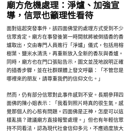
廟方危機處理：淨爐、加強宣
導，信眾也籲理性看待
面對這起突發事件，該四面佛堂的處理方式受到不少
信眾肯定。廟方在事發後第一時間就將被倒插香的香
爐取出，交由專門人員進行「淨爐」儀式，包括用榕
樹葉、鹽米水清洗，再重新放入全新的香灰與香爐。
同時，廟方也在門口張貼告示，圖文並茂地說明正確
的插香步驟，並在社群媒體上發文呼籲：「不管您是
哪裡來的朋友，請尊重我們的信仰文化。」
然而，仍有部分信眾對此事件感到不安。長期參拜四
面佛的陳小姐表示：「我看到照片時真的很生氣，感
覺那個人的心態有問題。四面佛是正神，怎麼可以這
樣亂搞？建議廟方直接報警處理。」但也有年輕信眾
持不同看法，認為現代社會信仰多元，不應過度放大