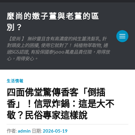
麼尚的嫩子薑與老薑的區
別？
【麼尚 】 無矽靈且含有高濃度的純生薑洗髮乳, 針
對頭皮上的困擾, 使用它就對了！ 純植物萃取物, 通
過SGS認證, 有投保國泰5000萬產品責任險，用得放
心，用得安心。
生活情報
四面佛堂驚傳香客「倒插
香」！信眾炸鍋：這是大不
敬？民俗專家這樣說
作者:
admin
日期:
2026-05-19