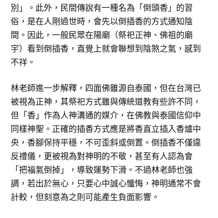
別」。此外，民間傳說有一種名為「倒頭香」的習
俗，是在人剛過世時，會先以倒插香的方式通知陰
間。因此，一般民眾在陽廟（祭祀正神、佛祖的廟
宇）看到倒插香，直覺上就會聯想到陰煞之氣，感到
不祥。
林老師進一步解釋，四面佛雖源自泰國，但在台灣已
被視為正神，其祭祀方式雖與傳統道教有些許不同，
但「香」作為人神溝通的媒介，在佛教與泰國信仰中
同樣神聖。正確的插香方式應是將香直立插入香爐中
央，香腳保持平穩，不可歪斜或倒置。倒插香不僅違
反禮儀，更被視為對神明的不敬，甚至有人認為會
「把福氣倒掉」，導致運勢下滑。不過林老師也強
調，若出於無心，只要心中誠心懺悔，神明通常不會
計較，但刻意為之則可能產生負面影響。