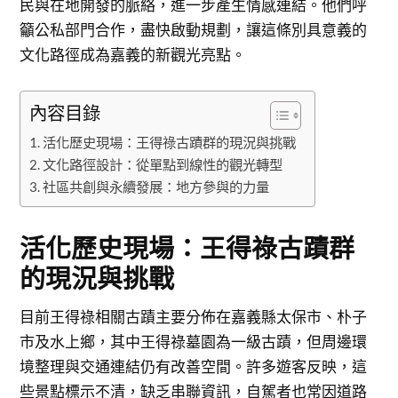
民與在地開發的脈絡，進一步產生情感連結。他們呼
籲公私部門合作，盡快啟動規劃，讓這條別具意義的
文化路徑成為嘉義的新觀光亮點。
內容目錄
活化歷史現場：王得祿古蹟群的現況與挑戰
文化路徑設計：從單點到線性的觀光轉型
社區共創與永續發展：地方參與的力量
活化歷史現場：王得祿古蹟群
的現況與挑戰
目前王得祿相關古蹟主要分佈在嘉義縣太保市、朴子
市及水上鄉，其中王得祿墓園為一級古蹟，但周邊環
境整理與交通連結仍有改善空間。許多遊客反映，這
些景點標示不清，缺乏串聯資訊，自駕者也常因道路