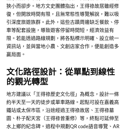
狹小而卻步。地方文史團體指出，王得祿故居雖經修
復，但開放時間有限，且無常態性導覽解說，難以吸
引深度旅遊族群。此外，這些古蹟周邊缺乏餐飲、停
車等配套設施，導致遊客停留時間短，經濟效益有
限。若能透過路線規劃，將各點標示明確、設立統一
資訊站，並與當地小農、文創店家合作，便能創造多
贏局面。
文化路徑設計：從單點到線性
的觀光轉型
地方建議以「王得祿歷史文化徑」為概念，設計一條
約半天至一天的徒步或單車路線。起點可設在嘉義高
鐵站或太保市區，沿途經過王得祿故居、王得祿墓
園、朴子配天宮（王得祿曾重修）等，終點可延伸至
水上鄉的紀念碑。過程中規劃QR code語音導覽、AR