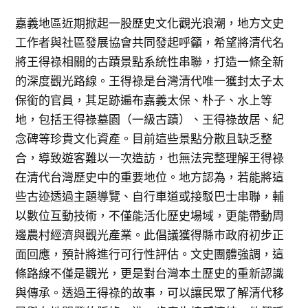
嘉義地區近期掀起一股歷史文化觀光浪潮，地方文史
工作者與社區發展協會共同發起呼籲，希望將清代名
將王得祿相關的古蹟景點系統性串聯，打造一條全新
的深度觀光路線。王得祿是台灣清代唯一獲封太子太
保銜的官員，其足跡遍布嘉義太保、朴子、水上等
地，包括王得祿墓園（一級古蹟）、王得祿故居、紀
念碑等珍貴文化資產。目前這些景點分散且缺乏整
合，導致遊客難以一次造訪，也無法完整理解王得祿
在清代台灣歷史中的重要地位。地方認為，若能將這
些古迹透過主題導覽、自行車道或接駁巴士串聯，輔
以數位互動技術，不僅能活化歷史場域，更能帶動周
邊農村經濟與觀光產業。此倡議獲得縣市政府初步正
面回應，預計將進行可行性評估。文史團體強調，這
條路線不僅是觀光，更是對台灣本土歷史的重新認識
與傳承。透過王得祿的故事，可以讓民眾了解清代移