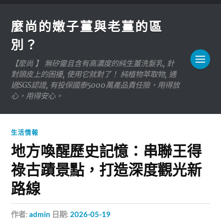
麼尚的嫩子薑與老薑的區
別？
【麼尚 】 無矽靈且含有高濃度的純生薑洗髮乳, 針
對頭皮上的困擾, 使用它就對了！ 純植物萃取物, 通
過SGS認證, 有投保國泰5000萬產品責任險，用得放
心，用得安心。
生活情報
地方喚醒歷史記憶：串聯王得
祿古蹟景點，打造深度觀光新
路線
作者:
admin
日期:
2026-05-19