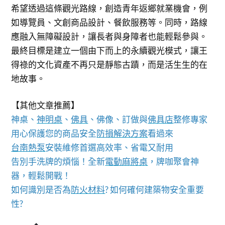
希望透過這條觀光路線，創造青年返鄉就業機會，例
如導覽員、文創商品設計、餐飲服務等。同時，路線
應融入無障礙設計，讓長者與身障者也能輕鬆參與。
最終目標是建立一個由下而上的永續觀光模式，讓王
得祿的文化資產不再只是靜態古蹟，而是活生生的在
地故事。
【其他文章推薦】
神桌、
神明桌
、
佛具
、佛像、訂做與
佛具店
整修專家
用心保護您的商品安全
防損解決方案
看過來
台南熱泵
安裝維修首選高效率、省電又耐用
告別手洗牌的煩惱！全新
電動麻將桌
，牌咖聚會神
器，輕鬆開戰！
如何識別是否為
防火材料
? 如何確何建築物安全重要
性?