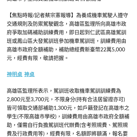
【焦點時報/記者蔡宗憲報導】為養成機車駕駛人遵守
交通規則及防禦駕駛觀念，高雄區監理所向高雄市政
府爭取加碼補助訓練費用，即日起到仁武區高雄駕訓
班或鳳山區大發駕訓班參加機車駕訓班，訓練費用由
高雄市政府全額補助，補助總經費新臺幣22萬5,000
元，經費有限，敬請把握。
神明桌
神桌
高雄區監理所表示，駕訓班收取機車駕訓訓練費為
2,800元至3,700元，不限身分(持有合法居留證亦可)
皆可領取交通部補助1,300元，如戶籍登記在高雄市之
學生(不限高雄市學校)，訓練費用由高雄市政府全額補
助，僅需自行負擔駕訓班代辦費(含考照規費、駕照規
費及行政費用等)，經費有限，名額即將額滿，報名要