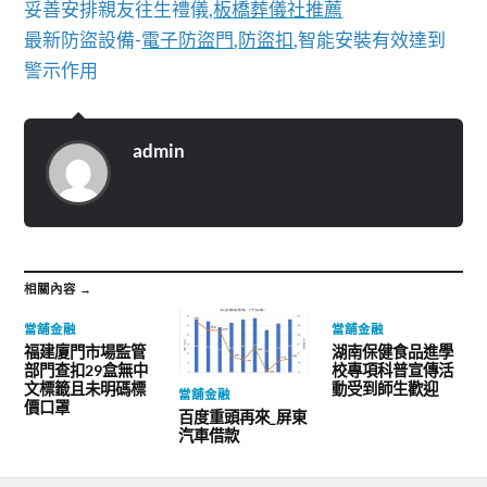
妥善安排親友往生禮儀,
板橋葬儀社推薦
最新防盜設備-
電子防盜門
,
防盜扣
,智能安裝有效達到
警示作用
admin
相關內容 →
當舖金融
當舖金融
福建廈門市場監管
湖南保健食品進學
部門查扣29盒無中
校專項科普宣傳活
文標籤且未明碼標
動受到師生歡迎
當舖金融
價口罩
百度重頭再來_屏東
汽車借款