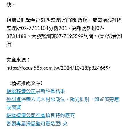
快。
相關資訊請至高雄區監理所官網()瞭解，或電洽高雄區
監理所07-7711101分機201、高雄駕訓班07-
3731188、大發駕訓班07-7195599詢問。(圖/ 記者翻
攝)
文章來源：
https://focus.586.com.tw/2024/10/18/p324669/
【精選推薦文章】
板橋葬儀公司
最新評鑑結果
神明桌
保養方式木材忌潮濕、陽光照射，如置窗旁應
設窗簾
板橋禮儀公司推薦
優良特約廠商
客製專屬
滑鼠墊
可愛造型L夾