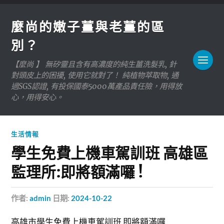
麼尚的嫩子薑與老薑的區
別？
【麼尚 】 無矽靈且含有高濃度的純生薑洗髮乳, 針
對頭皮上的困擾, 使用它就對了！ 純植物萃取物, 通
過SGS認證, 有投保國泰5000萬產品責任險，用得放
心，用得安心。
生活情報
學生免費上機車駕訓班 高雄區
監理所:即將額滿囉 !
作者:
admin
日期:
2024-10-22
高雄市學生免費上機車駕訓班 即將額滿囉