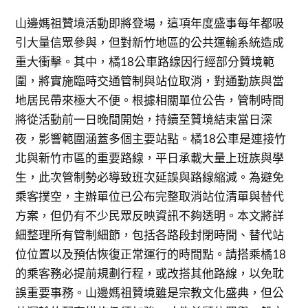
山邊媽祖贊境活動即將登場，這項年度盛事每年都吸
引大量信眾參與，但對新竹地區的公共運輸系統造成
重大衝擊。其中，橘18公車路線因行經部分贊境範
圍，將實施臨時交通管制與站位取消，對通勤族與當
地居民帶來極大不便。根據相關單位公告，管制時間
將從活動前一日晚間開始，持續至贊境結束當日深
夜，影響範圍涵蓋多個主要站點。橘18公車是連接竹
北與新竹市區的重要路線，平日承載大量上班族與學
生，此次管制勢必導致班次延誤與路線縮減。為避免
乘客撲空，主辦單位已公布完整取消站位清單與替代
方案，但仍有不少民眾反映資訊不夠透明。本文將詳
細整理所有管制細節，包括各路段封閉時間、替代站
位位置以及預估恢復正常運行的時間點。請搭乘橘18
的乘客務必提前規劃行程，或改搭其他路線，以免耽
誤重要事務。山邊媽祖贊境雖是宗教文化盛典，但公