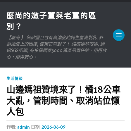
麼尚的嫩子薑與老薑的區
別？
【麼尚 】 無矽靈且含有高濃度的純生薑洗髮乳, 針
對頭皮上的困擾, 使用它就對了！ 純植物萃取物, 通
過SGS認證, 有投保國泰5000萬產品責任險，用得放
心，用得安心。
生活情報
山邊媽祖贊境來了！橘18公車
大亂，管制時間、取消站位懶
人包
作者:
admin
日期:
2026-06-09