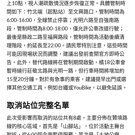
上10點，視人潮疏散情況逐步恢復正常。具體管制時
間如下：竹北端（起點站）至文興路口，管制時間為
6:00-16:00，全線禁止停靠；光明六路至自強南路
段，管制時間為8:00-18:00，僅允許公車改道行駛；
最後是縣政二路至福興路段，管制時間為活動後續清
理階段，約延長至22:00。請民眾特別注意，這些時間
可能因現場狀況而調整，建議出發前查閱官方即時公
告。此外，替代路線將在管制期間啟動，橘18公車會
暫時繞行莊敬北路與光明一路，但行車時間將增加約
15至20分鐘。對於有急事的乘客，建議提早出門或選
擇其他交通工具，例如台鐵或YouBike，以避免延誤。
取消站位完整名單
此次受影響而取消的站位共有8處，主要分佈在贊境路
線的核心區域。首先是「山腳站」，位於活動主舞台
附近，從6:00起全面暫停服務；其次是「土地公廟