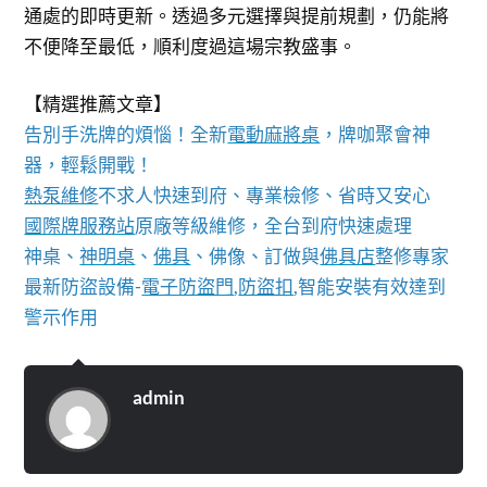
通處的即時更新。透過多元選擇與提前規劃，仍能將
不便降至最低，順利度過這場宗教盛事。
【精選推薦文章】
告別手洗牌的煩惱！全新
電動麻將桌
，牌咖聚會神
器，輕鬆開戰！
熱泵維修
不求人快速到府、專業檢修、省時又安心
國際牌服務站
原廠等級維修，全台到府快速處理
神桌、
神明桌
、
佛具
、佛像、訂做與
佛具店
整修專家
最新防盜設備-
電子防盜門
,
防盜扣
,智能安裝有效達到
警示作用
admin