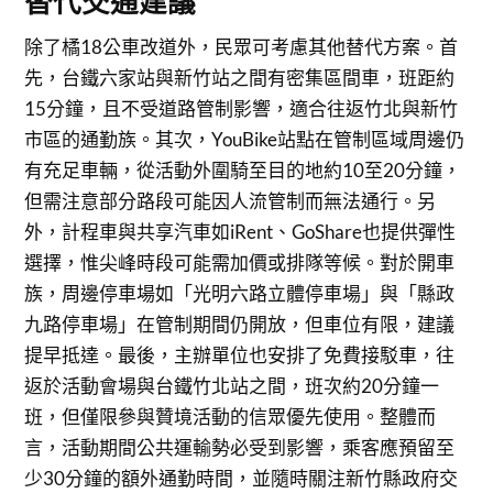
替代交通建議
除了橘18公車改道外，民眾可考慮其他替代方案。首
先，台鐵六家站與新竹站之間有密集區間車，班距約
15分鐘，且不受道路管制影響，適合往返竹北與新竹
市區的通勤族。其次，YouBike站點在管制區域周邊仍
有充足車輛，從活動外圍騎至目的地約10至20分鐘，
但需注意部分路段可能因人流管制而無法通行。另
外，計程車與共享汽車如iRent、GoShare也提供彈性
選擇，惟尖峰時段可能需加價或排隊等候。對於開車
族，周邊停車場如「光明六路立體停車場」與「縣政
九路停車場」在管制期間仍開放，但車位有限，建議
提早抵達。最後，主辦單位也安排了免費接駁車，往
返於活動會場與台鐵竹北站之間，班次約20分鐘一
班，但僅限參與贊境活動的信眾優先使用。整體而
言，活動期間公共運輸勢必受到影響，乘客應預留至
少30分鐘的額外通勤時間，並隨時關注新竹縣政府交