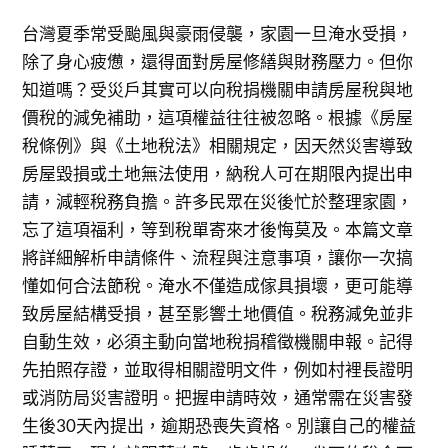
台灣夏季常受颱風與豪雨侵襲，家園一旦淹水受損，
除了身心疲憊，還得面對房屋修繕與財務壓力。但你
知道嗎？受災戶其實可以向稅捐機關申請房屋稅與地
價稅的減免補助，這項權益往往被忽略。根據《房屋
稅條例》與《土地稅法》相關規定，因天然災害導致
房屋毀損或土地無法使用，納稅人可在期限內提出申
請，減輕稅務負擔。許多民眾在災後忙於整理家園，
忘了這項福利，等到稅單寄來才後悔莫及。本篇文章
將詳細解析申請條件、流程與注意事項，讓你一次搞
懂如何合法節稅。淹水不僅造成傢具損壞，更可能導
致房屋結構受損，甚至影響土地價值。稅務減免並非
自動生效，必須主動向當地稅捐稽徵機關申報。記得
先拍照存證，並取得相關證明文件，例如村裡長證明
或消防局災害證明。把握申請時效，通常需在災害發
生後30天內提出，逾期恐喪失資格。別讓自己的權益