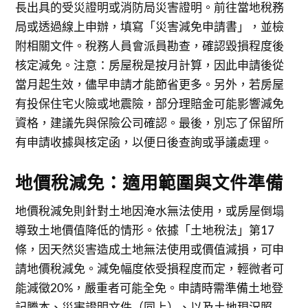
長出具的受災證明或消防局災害證明。前往當地稅務
局或透過線上申辦，填寫「災害減免申請書」，並檢
附相關文件。稅務人員會派員勘查，確認毀損程度後
核定減免。注意：房屋稅是按月計算，因此申請後從
當月起生效，儘早申請才能節省更多。另外，若房屋
有投保住宅火險或地震險，部分理賠金可能影響減免
資格，建議先與保險公司確認。最後，別忘了保留所
有申請收據與核定函，以便日後查詢或爭議處理。
地價稅減免：適用範圍與文件準備
地價稅減免則針對土地因淹水無法使用，或房屋倒塌
導致土地價值降低的情形。依據「土地稅法」第17
條，因天然災害造成土地無法使用或價值減損，可申
請地價稅減免。減免幅度依受損程度而定，輕微者可
能減徵20%，嚴重者可能全免。申請時需準備土地登
記謄本、災害證明文件（同上）、以及土地現況照