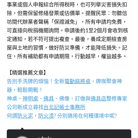
事業或個人申報綜合所得稅時，也可列舉災害損失扣
除，但需保留修繕發票或估價單。提醒民眾：勿聽信
坊間代辦業者聲稱「保證減免」，所有申請均免費，
可直接向稅捐機關詢問。申請後約1至2個月會收到核
定通知，若不符可提出複查。最後，養成定期檢查房
屋與土地的習慣，做好防災準備，才能降低損失。記
住，所有補助都有申請期限，行動越早，權益越多。
【精選推薦文章】
告別手洗牌的煩惱！全新
電動麻將桌
，牌咖聚會神
器，輕鬆開戰！
神桌、
神明桌
、
佛具
、佛像、訂做與
佛具店
整修專家
公司新成立尋找
台北記帳士事務所
何謂
防火泥
，
防火漆
? 分別適用在何種環境中呢?