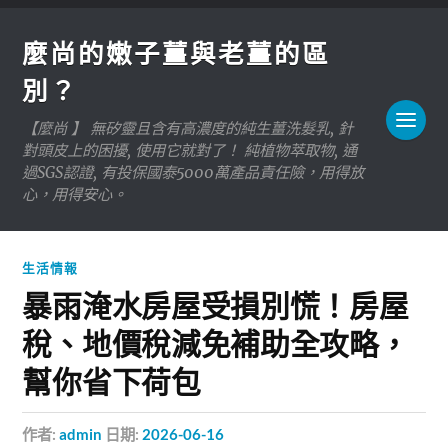
麼尚的嫩子薑與老薑的區
別？
【麼尚 】 無矽靈且含有高濃度的純生薑洗髮乳, 針
對頭皮上的困擾, 使用它就對了！ 純植物萃取物, 通
過SGS認證, 有投保國泰5000萬產品責任險，用得放
心，用得安心。
生活情報
暴雨淹水房屋受損別慌！房屋
稅、地價稅減免補助全攻略，
幫你省下荷包
作者:
admin
日期:
2026-06-16