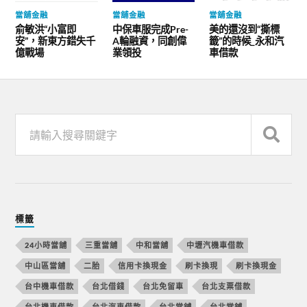
當舖金融
當舖金融
當舖金融
俞敏洪“小富即
中保車服完成Pre-
美的還沒到“撕標
安”，新東方錯失千
A輪融資，同創偉
籤”的時候_永和汽
億戰場
業領投
車借款
標籤
24小時當舖
三重當舖
中和當舖
中壢汽機車借款
中山區當舖
二胎
信用卡換現金
刷卡換現
刷卡換現金
台中機車借款
台北借錢
台北免留車
台北支票借款
台北機車借款
台北汽車借款
台北當舖
台北當鋪