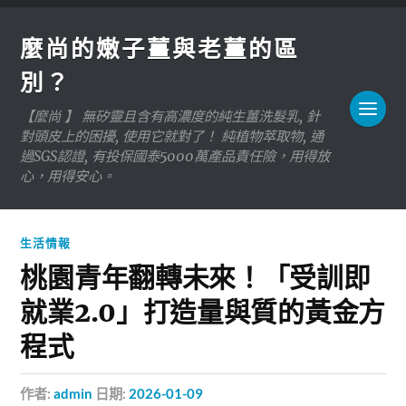
麼尚的嫩子薑與老薑的區
別？
【麼尚 】 無矽靈且含有高濃度的純生薑洗髮乳, 針
對頭皮上的困擾, 使用它就對了！ 純植物萃取物, 通
過SGS認證, 有投保國泰5000萬產品責任險，用得放
心，用得安心。
生活情報
桃園青年翻轉未來！「受訓即
就業2.0」打造量與質的黃金方
程式
作者:
admin
日期:
2026-01-09