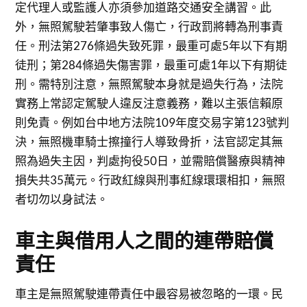
定代理人或監護人亦須參加道路交通安全講習。此
外，無照駕駛若肇事致人傷亡，行政罰將轉為刑事責
任。刑法第276條過失致死罪，最重可處5年以下有期
徒刑；第284條過失傷害罪，最重可處1年以下有期徒
刑。需特別注意，無照駕駛本身就是過失行為，法院
實務上常認定駕駛人違反注意義務，難以主張信賴原
則免責。例如台中地方法院109年度交易字第123號判
決，無照機車騎士擦撞行人導致骨折，法官認定其無
照為過失主因，判處拘役50日，並需賠償醫療與精神
損失共35萬元。行政紅線與刑事紅線環環相扣，無照
者切勿以身試法。
車主與借用人之間的連帶賠償
責任
車主是無照駕駛連帶責任中最容易被忽略的一環。民