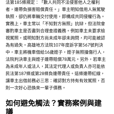
法第185條規定：「數人共同不法侵害他人之權利
者，連帶負損害賠償責任。」車主明知借用人無駕駛
執照，卻仍將車輛交付使用，即構成共同侵權行為。
實務上，車主常以「不知對方無照」抗辯，但法院會
審酌車主是否盡到合理查證義務。例如車主未要求檢
視駕照，或明知對方尚未成年卻未詢問，均可能被認
為有過失。高雄地方法院107年度訴字第567號判決
中，車主將機車借給16歲姪子，姪子無照撞傷行人，
法院判決車主與姪子連帶賠償78萬元。另外，若車主
為未成年人或法人，其法定代理人或負責人亦可能依
民法第187條或第28條負連帶責任。這條連帶紅線，
讓車主出借前務必三思：確認對方持有有效駕照，否
則一次好心恐換來一輩子債務。
如何避免觸法？實務案例與建
議