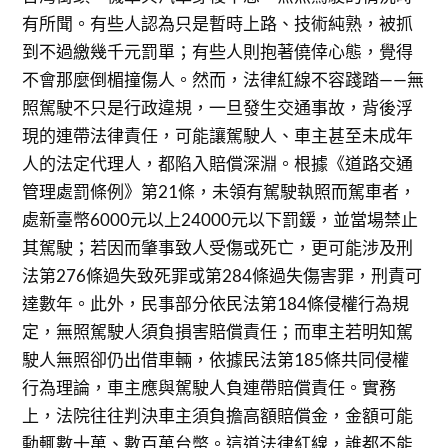
有所聞。有些人認為只是暫時上路、技術純熟，被抓
到不過繳幾千元罰單；有些人則抱著僥倖心態，覺得
不會那麼倒楣撞傷人。然而，法律紅線不容踐踏——無
照駕駛不只是行政違規，一旦發生交通事故，背後浮
現的連帶法律責任，可能讓駕駛人、車主甚至未成年
人的法定代理人，都陷入賠償深淵。根據《道路交通
管理處罰條例》第21條，未領有駕駛執照而駕車者，
處新臺幣6000元以上24000元以下罰鍰，並當場禁止
其駕駛；若因而肇事致人受傷或死亡，更可能涉及刑
法第276條過失致死罪或第284條過失傷害罪，刑責可
達數年。此外，民事部分依民法第184條侵權行為規
定，無照駕駛人須負損害賠償責任；而車主若明知駕
駛人無照卻仍出借車輛，依據民法第185條共同侵權
行為理論，車主應與駕駛人負連帶賠償責任。實務
上，法院往往判決車主須負擔高額賠償金，金額可能
動輒數十萬、數百萬台幣。這道法律紅線，誰都不能