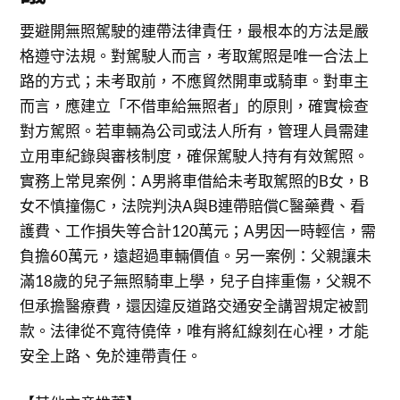
要避開無照駕駛的連帶法律責任，最根本的方法是嚴
格遵守法規。對駕駛人而言，考取駕照是唯一合法上
路的方式；未考取前，不應貿然開車或騎車。對車主
而言，應建立「不借車給無照者」的原則，確實檢查
對方駕照。若車輛為公司或法人所有，管理人員需建
立用車紀錄與審核制度，確保駕駛人持有有效駕照。
實務上常見案例：A男將車借給未考取駕照的B女，B
女不慎撞傷C，法院判決A與B連帶賠償C醫藥費、看
護費、工作損失等合計120萬元；A男因一時輕信，需
負擔60萬元，遠超過車輛價值。另一案例：父親讓未
滿18歲的兒子無照騎車上學，兒子自摔重傷，父親不
但承擔醫療費，還因違反道路交通安全講習規定被罰
款。法律從不寬待僥倖，唯有將紅線刻在心裡，才能
安全上路、免於連帶責任。