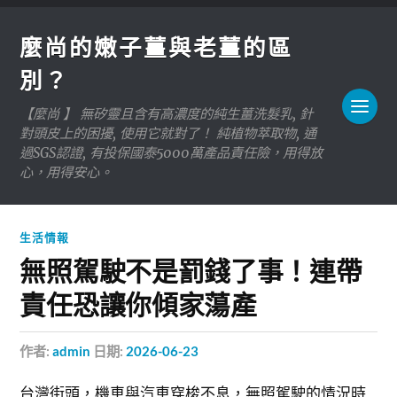
麼尚的嫩子薑與老薑的區
別？
【麼尚 】 無矽靈且含有高濃度的純生薑洗髮乳, 針
對頭皮上的困擾, 使用它就對了！ 純植物萃取物, 通
過SGS認證, 有投保國泰5000萬產品責任險，用得放
心，用得安心。
生活情報
無照駕駛不是罰錢了事！連帶
責任恐讓你傾家蕩產
作者:
admin
日期:
2026-06-23
台灣街頭，機車與汽車穿梭不息，無照駕駛的情況時