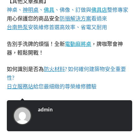
【其他文章推薦】
神桌、
神明桌
、
佛具
、佛像、訂做與
佛具店
整修專家
用心保護您的商品安全
防損解決方案
看過來
台南熱泵
安裝維修首選高效率、省電又耐用
告別手洗牌的煩惱！全新
電動麻將桌
，牌咖聚會神
器，輕鬆開戰！
如何識別是否為
防火材料
? 如何確何建築物安全重要
性?
日立服務站
給您最細緻的尊榮維修體驗
admin