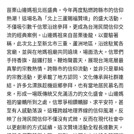
苗栗山邊媽祖北巡盛典，今年再度點燃跨縣市的信仰
熱潮！這場名為「北上三蘆賜福贊境」的盛大活動，
不僅吸引數千信眾沿途參拜，更成為台灣民間信仰交
流的經典案例。山邊媽祖來自苗栗後龍，以靈驗著
稱，此次北上至新北市三重、蘆洲地區，沿途駐駕各
宮廟，並與在地媽祖廟共同遶境，場面浩大。信眾們
手持香旗、敲鑼打鼓，鞭炮聲震天，展現台灣底層最
真摯的宗教熱情。跨縣市的信仰流動，並非只是單純
的宗教活動，更承載了地方認同、文化傳承與社群連
結。許多北漂族趁機返鄉參拜，也有當地居民慕名而
來，形成一場既傳統又充滿活力的文化盛會。山邊媽
祖的鑾轎所到之處，信眾爭相鑽轎腳、求平安符，甚
至有人感動落淚。這種跨越地理界線的信仰風潮，反
映了台灣民間信仰不僅沒有式微，反而在現代社會中
以更創新的方式延續。這次贊境活動全程長達數天，