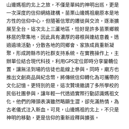
山邊媽祖的北上之旅，不僅是單純的神明出巡，更是
一次深度的信仰網絡建構。苗栗山邊媽祖廟原本是地
方性的信仰中心，但隨著信眾的遷徙與交流，逐漸擴
展至全台。這次北上三蘆地區，恰好是許多苗栗鄉親
移居的聚集地，因此具有濃厚的尋根與連結意義。透
過遶境活動，分散各地的同鄉會、家族成員重新凝
聚，形成跨縣市的社群支持系統。在實務操作上，主
辦單位結合現代科技，利用GPS定位即時分享鑾轎位
置，讓無法到場的信徒也能線上參與。同時，廟方也
推出文創商品與紀念幣，將傳統信仰轉化為可攜帶的
文化記憶。更特別的是，這次贊境邀請了多所學校的
民俗社團參與，讓年輕一代透過實際行動認識媽祖文
化。他們的陣頭表演雖然略顯生澀，卻充滿熱情，為
古老儀式注入新血。可見，山邊媽祖的北上，不只是
神明的移動，更是信仰的重新詮釋與擴張。