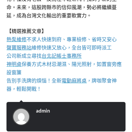
命。未來，這股跨縣市的信仰風潮，勢必將繼續蔓
延，成為台灣文化輸出的重要軟實力。
【精選推薦文章】
熱泵維修
不求人快速到府、專業檢修、省時又安心
聲寶服務站
維修快速又放心，全台皆可即時派工
公司新成立尋找
台北記帳士事務所
神明桌
保養方式木材忌潮濕、陽光照射，如置窗旁應
設窗簾
告別手洗牌的煩惱！全新
電動麻將桌
，牌咖聚會神
器，輕鬆開戰！
admin