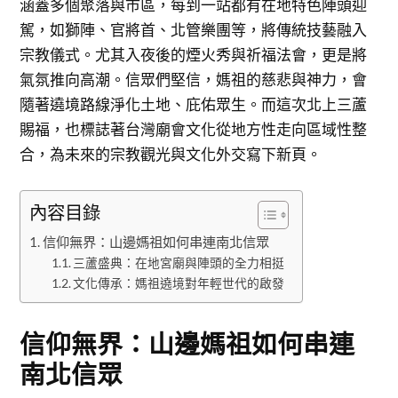
涵蓋多個聚落與市區，每到一站都有在地特色陣頭迎
駕，如獅陣、官將首、北管樂團等，將傳統技藝融入
宗教儀式。尤其入夜後的煙火秀與祈福法會，更是將
氣氛推向高潮。信眾們堅信，媽祖的慈悲與神力，會
隨著遶境路線淨化土地、庇佑眾生。而這次北上三蘆
賜福，也標誌著台灣廟會文化從地方性走向區域性整
合，為未來的宗教觀光與文化外交寫下新頁。
內容目錄
信仰無界：山邊媽祖如何串連南北信眾
三蘆盛典：在地宮廟與陣頭的全力相挺
文化傳承：媽祖遶境對年輕世代的啟發
信仰無界：山邊媽祖如何串連
南北信眾