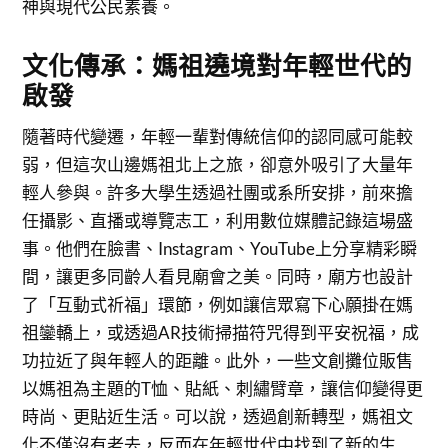
神與現代公民素養。
文化傳承：媽祖遶境對年輕世代的
啟發
隨著時代變遷，年輕一輩對傳統信仰的認同感可能較
弱，但這次山邊媽祖北上之旅，卻意外吸引了大量年
輕人參與。許多大學生透過社團或系所安排，前來擔
任攝影、直播或導覽志工，利用數位媒體記錄這場盛
事。他們在臉書、Instagram、YouTube上分享精彩瞬
間，讓更多同齡人看見廟會之美。同時，廟方也設計
了「互動式祈福」環節，例如讓信眾寫下心願掛在媽
祖鑾轎上，或透過AR技術掃描符咒得到平安祝福，成
功拉近了與年輕人的距離。此外，一些文創攤位販售
以媽祖為主題的T恤、貼紙、刺繡臂章，讓信仰變得更
時尚、更貼近生活。可以說，透過創新轉型，媽祖文
化不僅沒有老去，反而在年輕世代中找到了新的生