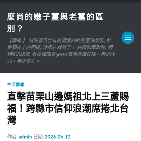
麼尚的嫩子薑與老薑的區
別？
【麼尚 】 無矽靈且含有高濃度的純生薑洗髮乳, 針
對頭皮上的困擾, 使用它就對了！ 純植物萃取物, 通
過SGS認證, 有投保國泰5000萬產品責任險，用得放
心，用得安心。
生活情報
直擊苗栗山邊媽祖北上三蘆賜
福！跨縣市信仰浪潮席捲北台
灣
作者:
admin
日期:
2026-06-12