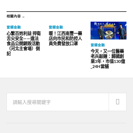
相關內容 →
當舖金融
當舖金融
心繫百姓利益 捍衛
暖！江西南豐一藥
舌尖安全——違法
店向市民和防控人
食品公開銷毀活動
員免費發放口罩
當舖金融
（河北主會場）側
今天，又一位醫藥
記
老兵敲鐘：歸國創
業3年，市值130億
_24H當舖