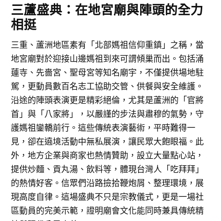
三蘆盛典：在地宮廟與陣頭的全力
相挺
三重、蘆洲地區素有「北部媽祖信仰重鎮」之稱，當
地宮廟對於迎接山邊媽祖到來可謂傾巢而出。包括涌
蓮寺、先嗇宮、聖母宮等知名廟宇，不僅提供場地駐
駕，更動員數百名志工協助交管、供餐與安全維護。
沿途的陣頭表演更是精彩絕倫，尤其是蘆洲的「官將
首」與「八家將」，以嚴謹的步法與肅穆的氣勢，守
護媽祖鑾轎前行。這些傳統表演藝術，平時難得一
見，卻在遶境活動中無私展演，讓民眾大飽眼福。此
外，地方企業與商家也熱情贊助，設立大量點心站，
提供炒麵、貢丸湯、飲料等，體現台灣人「吃拜拜」
的熱情好客。信眾們沿路撿拾鞭炮屑、整理環境，展
現高度自律。這場盛典不只是宗教儀式，更是一場社
區動員的完美示範，證明廟會文化能同時兼具傳統精