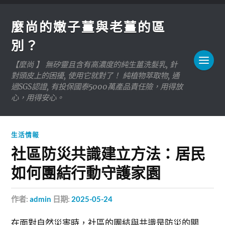
麼尚的嫩子薑與老薑的區
別？
【麼尚 】 無矽靈且含有高濃度的純生薑洗髮乳, 針
對頭皮上的困擾, 使用它就對了！ 純植物萃取物, 通
過SGS認證, 有投保國泰5000萬產品責任險，用得放
心，用得安心。
生活情報
社區防災共識建立方法：居民
如何團結行動守護家園
作者:
admin
日期:
2025-05-24
在面對自然災害時，社區的團結與共識是防災的關