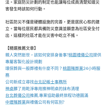
法。家庭防災計劃的制定也能讓每位成員清楚知道災
害發生時該如何行動。
社區防災不僅是硬體設施的完善，更是居民心態的建
立。當每位居民都具備防災意識並願意為社區安全付
出，這樣的社區才能在災害中屹立不搖。
【精選推薦文章】
親人突然逝世，該如何安排身後事?
桃園禮儀公司
提供
專屬客製化設計規劃
環保葬與一般葬禮有什麼不同？
桃園殯葬業
24小時服
務
公司新成立尋找
台北記帳士事務所
神桌
髒了用乾淨專用擦神明桌的抹布清理
台北葬儀公司
推薦,專業協助最終旅程功德圓滿
中壢殯葬業
與禮儀公司有何區別?