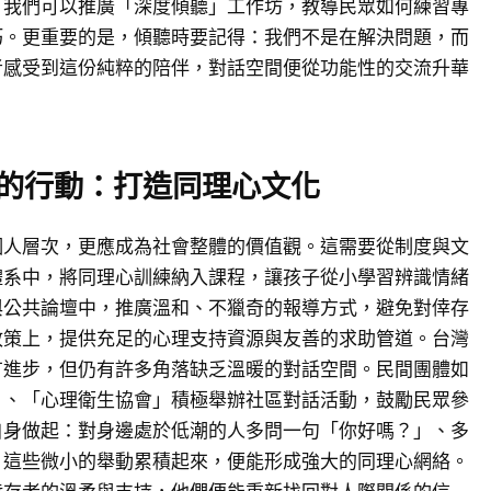
，我們可以推廣「深度傾聽」工作坊，教導民眾如何練習專
巧。更重要的是，傾聽時要記得：我們不是在解決問題，而
者感受到這份純粹的陪伴，對話空間便從功能性的交流升華
的行動：打造同理心文化
個人層次，更應成為社會整體的價值觀。這需要從制度與文
體系中，將同理心訓練納入課程，讓孩子從小學習辨識情緒
與公共論壇中，推廣溫和、不獵奇的報導方式，避免對倖存
政策上，提供充足的心理支持資源與友善的求助管道。台灣
有進步，但仍有許多角落缺乏溫暖的對話空間。民間團體如
」、「心理衛生協會」積極舉辦社區對話活動，鼓勵民眾參
自身做起：對身邊處於低潮的人多問一句「你好嗎？」、多
，這些微小的舉動累積起來，便能形成強大的同理心網絡。