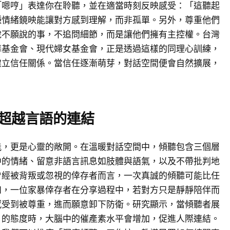
「嗯哼」表達你在聆聽，並在適當時刻反映感受：「這聽起
種情緒鏡映能讓對方感到理解，而非孤單。另外，尊重他們
說不願說的事，不追問細節，而是讓他們擁有主控權。台灣
馨基金會、現代婦女基金會，正是透過這樣的同理心訓練，
建立信任關係。當信任逐漸萌芽，對話空間便會自然擴展，
超越言語的連結
能，更是心靈的敞開。在溫暖對話空間中，傾聽包含三個層
中的情緒、留意非語言訊息如肢體與語氣，以及不帶批判地
曾經被背叛或忽視的倖存者而言，一次真誠的傾聽可能比任
如，一位家暴倖存者在分享過程中，若對方只是靜靜陪伴而
感受到被尊重，進而願意卸下防衛。研究顯示，當傾聽者展
」的態度時，大腦中的催產素水平會增加，促進人際連結。