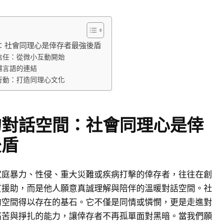
：社會同理心是倖存者最強後盾
信任：從微小互動開始
越言語的連結
行動：打造同理心文化
的對話空間：社會同理心是倖
後盾
家庭暴力、性侵、重大災難或疾病打擊的倖存者，往往在創
質援助，而是他人願意真誠理解與陪伴的溫暖對話空間。社
的空間得以存在的基石。它不僅是同情或憐憫，更是走進對
痛苦與掙扎的能力，讓倖存者不再孤單面對黑暗。當我們願