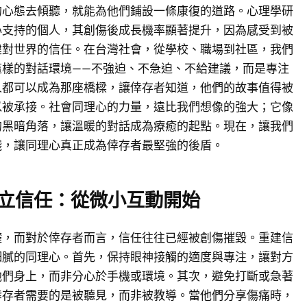
的心態去傾聽，就能為他們鋪設一條康復的道路。心理學研
心支持的個人，其創傷後成長機率顯著提升，因為感受到被
建對世界的信任。在台灣社會，從學校、職場到社區，我們
這樣的對話環境——不強迫、不急迫、不給建議，而是專注
人都可以成為那座橋樑，讓倖存者知道，他們的故事值得被
以被承接。社會同理心的力量，遠比我們想像的強大；它像
的黑暗角落，讓溫暖的對話成為療癒的起點。現在，讓我們
踐，讓同理心真正成為倖存者最堅強的後盾。
立信任：從微小互動開始
礎，而對於倖存者而言，信任往往已經被創傷摧毀。重建信
細膩的同理心。首先，保持眼神接觸的適度與專注，讓對方
他們身上，而非分心於手機或環境。其次，避免打斷或急著
倖存者需要的是被聽見，而非被教導。當他們分享傷痛時，