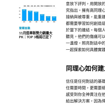
意放下評判，用開放
究指出，擁有高同理
接納與被尊重，能重
都需要學習如何創造
當舖金融
於當下的連結。每個
11月造車新勢力銷量大
聽見，他們的傷痛可
PK：TOP 3格局已定？
一盞燈，照亮對話中
一起探索如何具體實
同理心如何建
信任是任何對話的基
任需要時間，更需要
感受到你全神貫注在
給出解決方案，因為