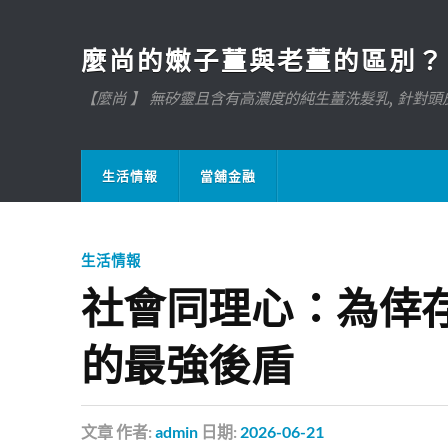
麼尚的嫩子薑與老薑的區別？
【麼尚 】 無矽靈且含有高濃度的純生薑洗髮乳, 針對頭皮
生活情報
當舖金融
生活情報
社會同理心：為倖
的最強後盾
文章
作者:
admin
日期:
2026-06-21