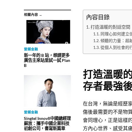
相關內容 →
內容目錄
打造溫暖的對話空間
同理心如何建立
傾聽的力量：超
從個人到社會的
當舖金融
新一年的 B 站，想請更多
廣告主來站里試一試 Plan
B
打造溫暖
存者最強
在台灣，無論是經歷
傷後最需要的不是物
當舖金融
Singtel Innov8中國總經理
會同理心，正是這樣
蘇放：攜手中國企業科技
方內心世界、感受其
初創公司，書寫新篇章