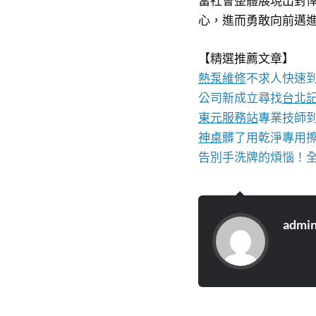
當社會整體展現出對
心，進而勇敢向前邁
【精選推薦文章】
熱泵維修
不求人快速
公司新成立尋找
台北
東元服務站
專業技師
神桌
髒了用乾淨專用
告別手洗牌的煩惱！
admi