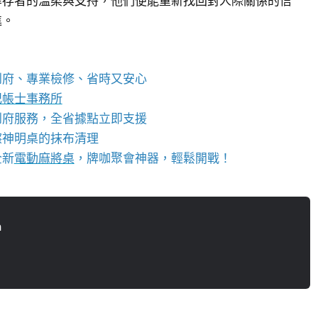
倖存者的溫柔與支持，他們便能重新找回對人際關係的信
進。
到府、專業檢修、省時又安心
記帳士事務所
到府服務，全省據點立即支援
擦神明桌的抹布清理
全新
電動麻將桌
，牌咖聚會神器，輕鬆開戰！
n