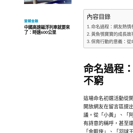
內容目錄
當舖金融
命名過程：網友熱情
中國高速磁浮列車就要來
了：時速600公里
黃魚鴞寶寶的成長故
保育行動的意義：從
命名過程：
不窮
這場命名初選活動從
開放網友在留言區提
議。從「小黃」、「
有詩意的稱呼，甚至
「金眶俠」、「羽球