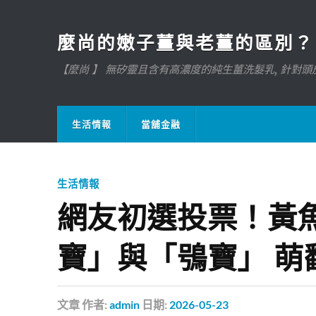
麼尚的嫩子薑與老薑的區別？
【麼尚 】 無矽靈且含有高濃度的純生薑洗髮乳, 針對頭皮
生活情報
當舖金融
生活情報
網友初選投票！黃
寶」與「鴞寶」 萌
文章
作者:
admin
日期:
2026-05-23