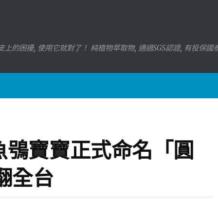
上的困擾, 使用它就對了！ 純植物萃取物, 通過SGS認證, 有投保
魚鴞寶寶正式命名「圓
翻全台