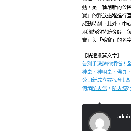
動，是一種創新的公
寶」的野放過程進行
感動時刻。此外，中
浪潮能夠持續發酵。
寶」與「鴞寶」的名
【精選推薦文章】
告別手洗牌的煩惱！
神桌、
神明桌
、
佛具
公司新成立尋找
台北
何謂
防火泥
，
防火漆
admi