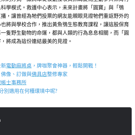
民科學模式。救護中心表示，未來計畫將「圓寶」與「鴞
直播，讓曾經為牠們投票的網友能親眼見證牠們重返野外的
心也將與學校合作，推出黃魚鴞生態教育課程，讓這股保育
每一隻野生動物的命運，都與人類的行為息息相關，而「圓
字，將成為這份連結最美的見證。
全新
電動麻將桌
，牌咖聚會神器，輕鬆開戰！
、佛像、訂做與
佛具店
整修專家
記帳士事務所
? 分別適用在何種環境中呢?
n