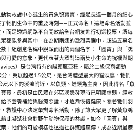
生動物救護中心誕生的黃魚鴞寶寶，經過長達一個月的細心
來了牠們生命中的重要時刻——正式命名！這場命名活動並
定，而是透過網路平台開放給全台網友進行初選投票，讓每
民眾都能參與其中。在為期兩週的激烈票選中，超過五萬名
從數十組創意名稱中脫穎而出的兩個名字：「圓寶」與「鴞
馨與可愛的意象，更代表著大眾對這兩隻小生命的祝福與期
 flavipes）是台灣特有的貓頭鷹亞種，屬於二級保育類動
公分，翼展超過1.5公尺，是台灣體型最大的貓頭鷹。牠們
0公尺以下的溪流附近，以魚類、蛙類為主食，因此得名「魚
隻寶寶，最初是由民眾在郊區溪邊發現時已明顯虛弱，經救
、給予營養補給與醫療照護，才逐漸恢復健康。隨著牠們羽
食，救護中心決定舉辦命名活動，除了讓大眾更了解黃魚鴞
也藉此凝聚社會對野生動物保護的共識。如今「圓寶」與
定案，牠們的可愛模樣也透過社群媒體瘋傳，成為近期最療