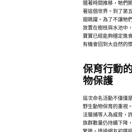
隨著時間推移，牠們
著這個世界。到了第
翅跳躍。為了不讓牠
放置在樹枝與水池中
寶寶已經能夠穩定進
有機會回到大自然的
保育行動
物保護
這次命名活動不僅僅
野生動物保育的重視
法獵捕等人為威脅，
族群數量仍持續下降
繁殖。透過網友初選