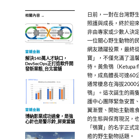
日前，一對在台灣野
相關內容 →
照護與成長，終於迎
非由專家或少數人決
一位關心野生動物的
網友踴躍投票，最終
當舖金融
寶」，不僅充滿了溫
解決140萬人才缺口，
DevSecOps正打造軟件開
待。黃魚鴞（Ketupa
發新業態_台北當舖
物，成鳥體長可達60
通常棲息在海拔200
鴞」。這次誕生的兩
護中心團隊緊急安置
翼漸豐、開始主動進
當舖金融
博納影業成功過會，是強
的生態與保育現況，
心針也是警示鈴_屏東當舖
「鴞寶」的名字正式
癒的野生動物話題。