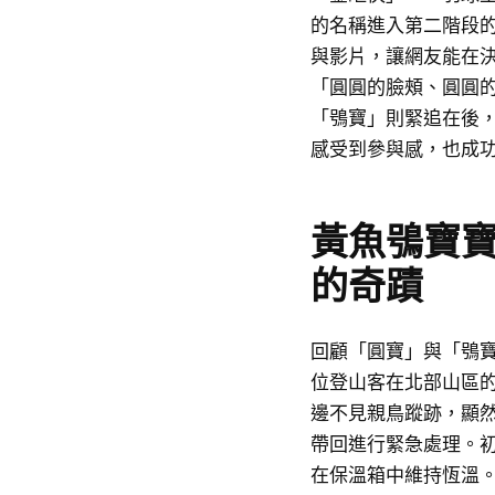
的名稱進入第二階段
與影片，讓網友能在
「圓圓的臉頰、圓圓
「鴞寶」則緊追在後
感受到參與感，也成
黃魚鴞寶
的奇蹟
回顧「圓寶」與「鴞
位登山客在北部山區
邊不見親鳥蹤跡，顯
帶回進行緊急處理。
在保溫箱中維持恆溫。