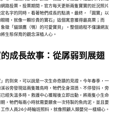
的網路投票。投票期間，官方每天更新兩隻寶寶的近況照片
決定名字的同時，看著牠們成長的點滴。最終，「圓寶」以
的眼睛，就像一顆珍貴的寶石」這個寓意獲得最高票；而
，象徵「貓頭鷹（鴞）的可愛寶貝」。整個過程不僅讓網友
功將生態保育的觀念深植人心。
寶的成長故事：從孱弱到展翅
寶」的到來，可以說是一次生命奇蹟的見證。今年春季，一
的溪谷旁發現這兩隻雛鳥時，牠們全身濕透、不停發抖，旁
然已經失溫多時。救護中心獲報後立即出動，將兩隻小生命
初期，牠們每兩小時就需要餵食一次特製的魚肉泥，並且要
工作人員24小時輪班照料，就像照顧人類嬰兒一樣細心。