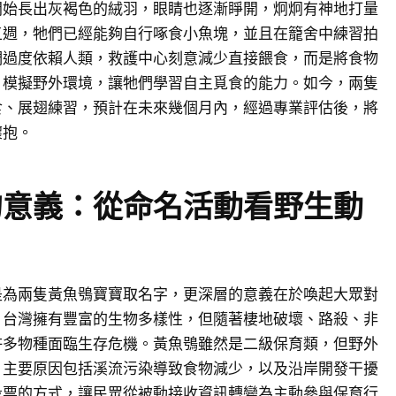
開始長出灰褐色的絨羽，眼睛也逐漸睜開，炯炯有神地打量
五週，牠們已經能夠自行啄食小魚塊，並且在籠舍中練習拍
們過度依賴人類，救護中心刻意減少直接餵食，而是將食物
，模擬野外環境，讓牠們學習自主覓食的能力。如今，兩隻
食、展翅練習，預計在未來幾個月內，經過專業評估後，將
懷抱。
的意義：從命名活動看野生動
是為兩隻黃魚鴞寶寶取名字，更深層的意義在於喚起大眾對
。台灣擁有豐富的生物多樣性，但隨著棲地破壞、路殺、非
許多物種面臨生存危機。黃魚鴞雖然是二級保育類，但野外
，主要原因包括溪流污染導致食物減少，以及沿岸開發干擾
投票的方式，讓民眾從被動接收資訊轉變為主動參與保育行