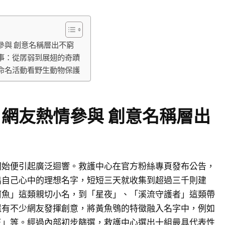
參與 創意名稱層出不窮
事：從孱弱到展翅的奇蹟
命名活動看野生動物保護
網友熱情參與 創意名稱層出
開始便引起廣泛迴響。救護中心在官方粉絲專頁發布公告，
出自己心中的理想名字，短短三天就收集到超過三千則建
阿魚」這類親切小名，到「星夜」、「溪流守護者」這類帶
還有不少網友發揮創意，將黃魚鴞的特徵融入名字中，例如
王」等。經過內部初步篩選，救護中心選出十組最具代表性