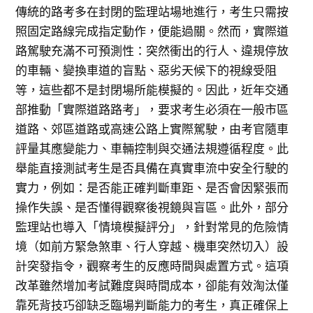
傳統的路考多在封閉的監理站場地進行，考生只需按
照固定路線完成指定動作，便能過關。然而，實際道
路駕駛充滿不可預測性：突然衝出的行人、違規停放
的車輛、變換車道的盲點、惡劣天候下的視線受阻
等，這些都不是封閉場所能模擬的。因此，近年交通
部推動「實際道路路考」，要求考生必須在一般市區
道路、郊區道路或高速公路上實際駕駛，由考官隨車
評量其應變能力、車輛控制與交通法規遵循程度。此
舉能直接測試考生是否具備在真實車流中安全行駛的
實力，例如：是否能正確判斷車距、是否會因緊張而
操作失誤、是否懂得觀察後視鏡與盲區。此外，部分
監理站也導入「情境模擬評分」，針對常見的危險情
境（如前方緊急煞車、行人穿越、機車突然切入）設
計突發指令，觀察考生的反應時間與處置方式。這項
改革雖然增加考試難度與時間成本，卻能有效淘汰僅
靠死背技巧卻缺乏臨場判斷能力的考生，真正確保上