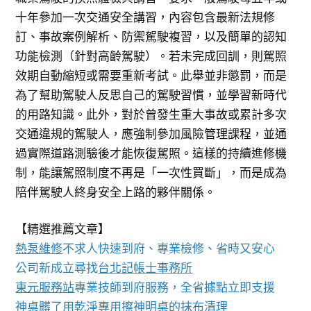
十年參加一次交通安全講習，內容包含最新法規修
訂、事故案例解析、防禦駕駛複習，以及簡單的認知
功能檢測（針對高齡駕駛）。若未完成回訓，則駕照
效期自動縮短或需要重新考試。此舉並非懲罰，而是
為了幫助駕駛人反思自己的駕駛習慣，並學習新時代
的用路知識。此外，對於曾發生重大事故或累計多次
交通違規的駕駛人，應強制參加風險管理課程，並通
過實際道路測驗後才能恢復駕照。這樣的持續進修機
制，能讓駕照制度不再是「一次性買斷」，而是成為
陪伴駕駛人終身安全上路的夥伴關係。
【精選推薦文章】
熱泵維修
不求人快速到府、專業檢修、省時又安心
公司新成立尋找
台北記帳士事務所
東元服務站
專業技師到府服務，全省據點立即支援
神桌
髒了用乾淨專用擦神明桌的抹布清理