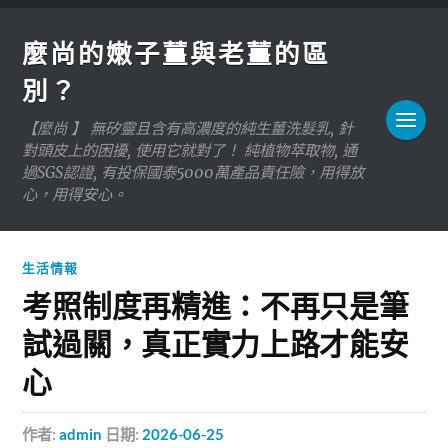
麼尚的嫩子薑與老薑的區
別？
【麼尚 】 無矽靈且含有高濃度的純生薑洗髮乳, 針
對頭皮上的困擾, 使用它就對了！ 純植物萃取物, 通
過SGS認證, 有投保國泰5000萬產品責任險，用得放
心，用得安心。
生活情報
考照制度再精進：不再只是筆
試過關，真正實力上路才能安
心
作者:
admin
日期:
2026-06-25