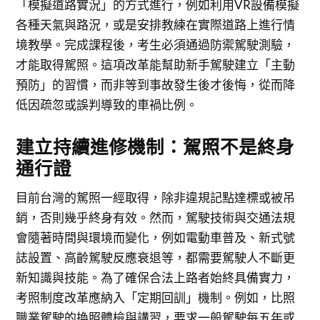
「模擬道路實況」的方式進行，例如利用VR設備模擬
各種天氣與路況，或是安排教練在實際道路上進行情
境教學。完成課程後，考生必須通過防禦駕駛測驗，
才能取得駕照。這項改革能幫助新手駕駛建立「主動
預防」的習慣，而非等到事故發生後才後悔，從而降
低因疏忽或誤判導致的車禍比例。
建立持續進修機制：駕照不是終身
通行證
目前台灣的駕照一經取得，除非違規記點達標或被吊
銷，否則幾乎終身有效。然而，駕駛技術與交通法規
會隨著時間與環境而變化，例如電動車普及、新式號
誌設置、高齡駕駛反應衰退等，都需要駕駛人不斷更
新知識與技能。為了確保合法上路者始終具備實力，
考照制度改革應納入「定期回訓」機制。例如，比照
職業駕駛的換照體檢與講習，要求一般駕駛每五年或