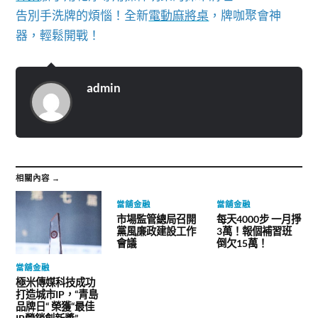
告別手洗牌的煩惱！全新
電動麻將桌
，牌咖聚會神
器，輕鬆開戰！
admin
相關內容 →
當舖金融
當舖金融
市場監管總局召開
每天4000步 一月掙
黨風廉政建設工作
3萬！報個補習班
會議
倒欠15萬！
當舖金融
極米傳媒科技成功
打造城市IP，“青島
品牌日“ 榮獲“最佳