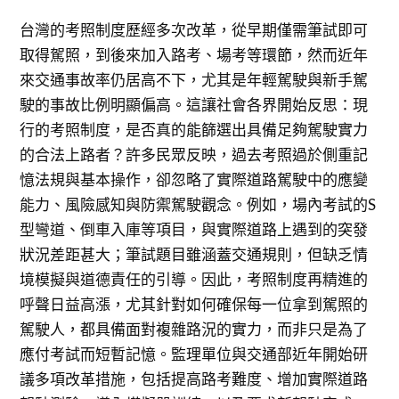
台灣的考照制度歷經多次改革，從早期僅需筆試即可
取得駕照，到後來加入路考、場考等環節，然而近年
來交通事故率仍居高不下，尤其是年輕駕駛與新手駕
駛的事故比例明顯偏高。這讓社會各界開始反思：現
行的考照制度，是否真的能篩選出具備足夠駕駛實力
的合法上路者？許多民眾反映，過去考照過於側重記
憶法規與基本操作，卻忽略了實際道路駕駛中的應變
能力、風險感知與防禦駕駛觀念。例如，場內考試的S
型彎道、倒車入庫等項目，與實際道路上遇到的突發
狀況差距甚大；筆試題目雖涵蓋交通規則，但缺乏情
境模擬與道德責任的引導。因此，考照制度再精進的
呼聲日益高漲，尤其針對如何確保每一位拿到駕照的
駕駛人，都具備面對複雜路況的實力，而非只是為了
應付考試而短暫記憶。監理單位與交通部近年開始研
議多項改革措施，包括提高路考難度、增加實際道路