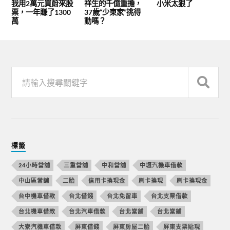
我用2萬元買蔚來股
祥生的千億重擔，
小米太狠了
票，一年賺了1300
37歲“少東家”挑得
萬
動嗎？
標籤
24小時當舖
三重當舖
中和當舖
中壢汽機車借款
中山區當舖
二胎
信用卡換現金
刷卡換現
刷卡換現金
台中機車借款
台北借錢
台北免留車
台北支票借款
台北機車借款
台北汽車借款
台北當舖
台北當鋪
大寮汽機車借款
屏東借錢
屏東房屋二胎
屏東支票貼現