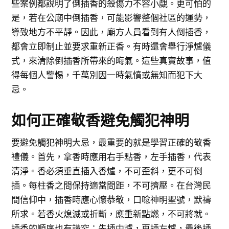
些案例都說明了倒插香的殺傷力不容小覷。更可怕的
是，若在公廟中倒插香，可能影響整個社區的運勢，
導致地方不平靜。因此，廟方人員看到有人倒插香，
都會立即制止並要求重新正香。有時還會舉行淨爐儀
式，來清除倒插香所帶來的晦氣。這些真實故事，值
得每個人警惕，千萬別因一時氣憤或無知而犯下大
忌。
如何正確敬香避免觸犯神明
要避免觸犯神明大忌，最重要的就是學習正確的敬香
禮儀。首先，拿香時應用右手點香，左手插香，代表
清淨。香必須垂直插入香爐，不可歪斜，更不可倒
插。每柱香之間保持適當間距，不可擠壓。在台灣民
間信仰中，插香時應心懷恭敬，口唸神明聖號，默禱
所求。若香火熄滅或折斷，應重新點燃，不可將就。
插香的順序也有講究：先插中爐，再插左爐，最後插