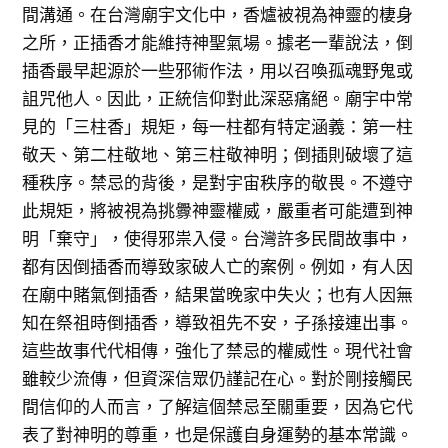
間溝通。在台灣廟宇文化中，香爐被視為神靈的棲身
之所，正插香才能維持神聖氣場。據老一輩說法，倒
插香最早起源於一些邪術作法，用以召喚孤魂野鬼或
詛咒他人。因此，正統信仰對此深惡痛絕。廟宇中常
見的「三柱香」規矩，每一柱都有特定涵義：第一柱
敬天、第二柱敬地、第三柱敬神明；倒插則破壞了這
種秩序。禁忌的背後，是對宇宙秩序的敬畏。不遵守
此規矩，將被視為挑釁神靈權威，嚴重者可能遭到神
明「棄守」，使得邪祟入侵。台灣許多民間故事中，
都有因倒插香而導致家破人亡的案例。例如，有人因
在廟中賭氣倒插香，結果當晚家中失火；也有人因無
知在祭祖時倒插香，導致祖先不安，子孫接連出事。
這些故事代代相傳，強化了禁忌的權威性。現代社會
雖較少流傳，但資深信眾仍謹記在心。對於剛接觸民
間信仰的人而言，了解這個禁忌至關重要，因為它代
表了對神明的尊重，也是保護自身運勢的基本常識。