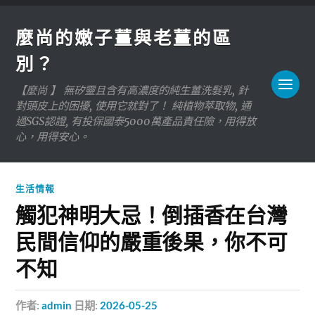
麼尚的嫩子薑與老薑的區
別？
【麼尚 】 無矽靈且含有高濃度的純生薑洗髮乳, 針
對頭皮上的困擾, 使用它就對了！ 純植物萃取物, 通
過SGS認證, 有投保國泰5000萬產品責任險，用得放
心，用得安心。
生活情報
觸犯神明大忌！倒插香在台灣
民間信仰的嚴重後果，你不可
不知
作者:
admin
日期:
2026-05-25