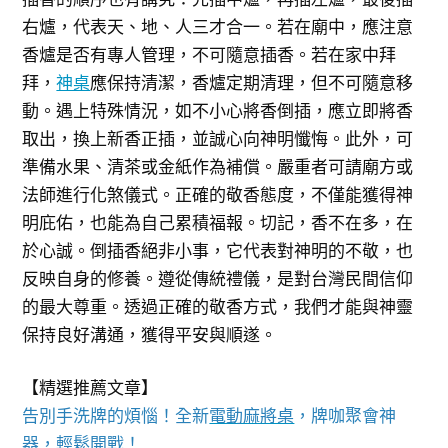
右爐，代表天、地、人三才合一。若在廟中，應注意
香爐是否有專人管理，不可隨意插香。若在家中拜
拜，
神桌
應保持清潔，香爐定期清理，但不可隨意移
動。遇上特殊情況，如不小心將香倒插，應立即將香
取出，換上新香正插，並誠心向神明懺悔。此外，可
準備水果、清茶或金紙作為補償。嚴重者可請廟方或
法師進行化煞儀式。正確的敬香態度，不僅能獲得神
明庇佑，也能為自己累積福報。切記，香不在多，在
於心誠。倒插香絕非小事，它代表對神明的不敬，也
反映自身的修養。遵從傳統禮儀，是對台灣民間信仰
的最大尊重。透過正確的敬香方式，我們才能與神靈
保持良好溝通，獲得平安與順遂。
【精選推薦文章】
告別手洗牌的煩惱！全新
電動麻將桌
，牌咖聚會神
器，輕鬆開戰！