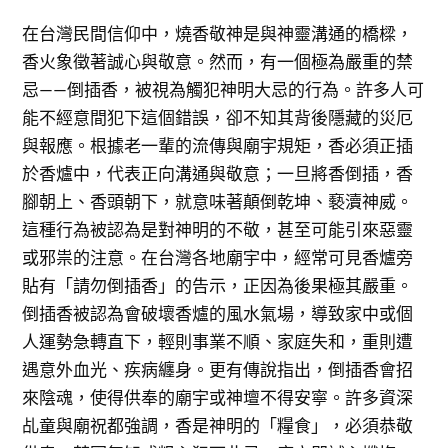
在台灣民間信仰中，燒香敬神是與神靈溝通的橋樑，
香火象徵著誠心與敬意。然而，有一個極為嚴重的禁
忌——倒插香，被視為觸犯神明大忌的行為。許多人可
能不經意間犯下這個錯誤，卻不知其背後隱藏的災厄
與報應。根據老一輩的流傳與廟宇規矩，香必須正插
於香爐中，代表正向溝通與敬意；一旦將香倒插，香
腳朝上、香頭朝下，就意味著顛倒乾坤、褻瀆神威。
這種行為被認為是對神明的不敬，甚至可能引來惡靈
或邪祟的注意。在台灣各地廟宇中，經常可見香爐旁
貼有「請勿倒插香」的告示，正因為後果極其嚴重。
倒插香被認為會破壞香爐的風水氣場，導致家中或個
人運勢急轉直下，輕則事業不順、家庭失和，重則遭
遇意外血光、疾病纏身。更有傳說指出，倒插香會招
來陰魂，使得供奉的廟宇或神壇不得安寧。許多資深
乩童與廟祝都強調，香是神明的「糧食」，必須恭敬