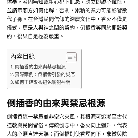
供奉。若因無知或粗心犯下此忌，應立即誠心懺悔，
並請示廟方如何化解。否則，累積的業力可能影響數
代子孫。在台灣民間信仰的深層文化中，香火不僅是
儀式，更是人與神之間的契約，倒插香等同於撕毀契
約，後果自是極為嚴重。
內容目錄
倒插香的由來與禁忌根源
實際案例：倒插香引發的災厄
如何正確敬香避免觸犯神明
倒插香的由來與禁忌根源
倒插香這一禁忌並非空穴來風，其根源可追溯至古代
道教與民間習俗。傳統觀念中，香火向上飄升，代表
人的心願直達天聽；而倒插則使香煙向下，象徵與陰