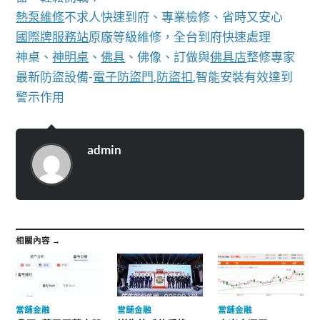
熱泵維修
不求人快速到府、專業檢修、省時又安心
國際牌服務站
原廠等級維修，全台到府快速處理
神桌、
神明桌
、
佛具
、佛像、訂做與
佛具店
整修專家
最新防盜設備-
電子防盜門
,
防盜扣
,智能安裝有效達到
警示作用
admin
相關內容 →
當舖金融
當舖金融
當舖金融