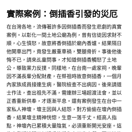
實際案例：倒插香引發的災厄
在台灣各地，流傳著許多因倒插香而發生悲劇的真實
案例。以彰化一間土地公廟為例，曾有信徒因求財不
順，心生憤怒，故意將香倒插於廟內香爐。結果隔日
他開車出門，竟發生嚴重車禍，雙腿骨折。事後他後
悔不已，請來乩童問事，才知道倒插香觸怒了土地
公，導致業力反撲。同樣地，在台南一處家祠，晚輩
因不滿長輩分配財產，在祭祖時故意倒插香，一個月
內家族成員接連生病，醫院檢查不出病因。後來請道
士作法，查出祖先不滿，需連辦三場超渡法會，並以
正香重新供奉，才逐漸平息。還有案例發生在台中一
家私人神壇，壇主因與人結怨，對方偷偷在壇內倒插
香，結果壇主精神恍惚，生意一落千丈。經高人指
點，神壇內已累積大量陰氣，必須重新開光安座。這