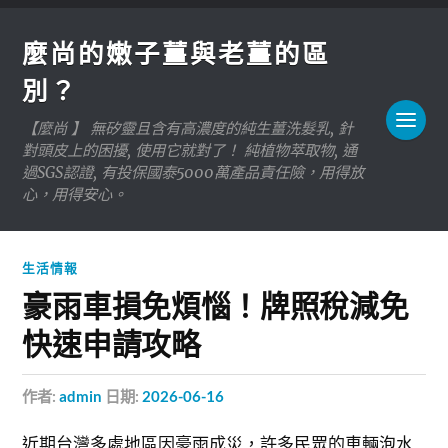
麼尚的嫩子薑與老薑的區
別？
【麼尚 】 無矽靈且含有高濃度的純生薑洗髮乳, 針
對頭皮上的困擾, 使用它就對了！ 純植物萃取物, 通
過SGS認證, 有投保國泰5000萬產品責任險，用得放
心，用得安心。
生活情報
豪雨車損免煩惱！牌照稅減免
快速申請攻略
作者:
admin
日期:
2026-06-16
近期台灣多處地區因豪雨成災，許多民眾的車輛泡水