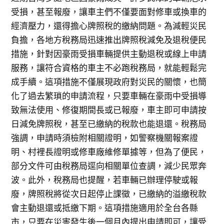
受損，甚至報廢，讓車主們不僅要面對修車或換車的
經濟壓力，還得擔心牌照稅的繳納問題。為減輕災民
負擔，各地方稅務局迅速推出牌照稅減免及退稅便民
措施，針對因豪雨受損車輛提供主動退稅或線上申請
服務，讓符合資格的車主不必跑稅務局，就能輕鬆完
成手續。這項措施不僅展現政府對災民的關懷，也簡
化了過去繁瑣的申請流程，只要車輛在豪雨中受損導
致無法使用、修復期間長或已報廢，車主即可申請按
日減免牌照稅，甚至已繳納的稅款也能退還。稅務局
強調，申請時須檢附相關證明，如警察機關報案證
明、村裡長證明或修車廠維修單據等，但為了便民，
部分文件可由稅務局逕向相關單位查調，減少民眾奔
波。此外，稅務局也提醒，若車輛已辦理停駛或報
廢，牌照稅將從次日起停止課徵，已繳納的溢繳稅款
會主動退還或抵繳下期。這項措施適用於全台各縣
市，只要在災害發生後一個月內提出申請即可，讓受