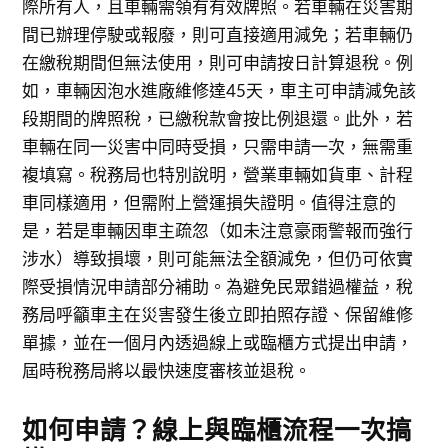
際所有人，且車輛需領有有效牌照。若車輛在災害期
間已辦理停駛或報廢，則可直接適用減免；若車輛仍
在繳稅期間但無法使用，則可申請按日計算退稅。例
如，車輛因泡水進廠維修達45天，車主可申請減免該
段期間的牌照稅，已繳稅款會按比例退還。此外，若
車輛在同一災害中同時受損，只需申請一次，無需重
複填寫。稅務局也特別說明，營業車輛如貨車、計程
車同樣適用，但需附上營運損失證明。值得注意的
是，若是車輛因車主疏忽（如未注意豪雨警報而強行
涉水）導致損壞，則可能無法全額減免，但仍可依實
際受損情況申請部分補助。為避免民眾錯過權益，稅
務局呼籲車主在災害發生後立即拍照存證、保留維修
單據，並在一個月內透過線上或臨櫃方式提出申請，
屆時稅務局將以最快速度審核並退稅。
如何申請？線上與臨櫃流程一次搞