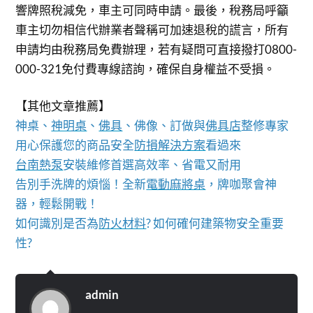
響牌照稅減免，車主可同時申請。最後，稅務局呼籲
車主切勿相信代辦業者聲稱可加速退稅的謊言，所有
申請均由稅務局免費辦理，若有疑問可直接撥打0800-
000-321免付費專線諮詢，確保自身權益不受損。
【其他文章推薦】
神桌、
神明桌
、
佛具
、佛像、訂做與
佛具店
整修專家
用心保護您的商品安全
防損解決方案
看過來
台南熱泵
安裝維修首選高效率、省電又耐用
告別手洗牌的煩惱！全新
電動麻將桌
，牌咖聚會神
器，輕鬆開戰！
如何識別是否為
防火材料
? 如何確何建築物安全重要
性?
admin