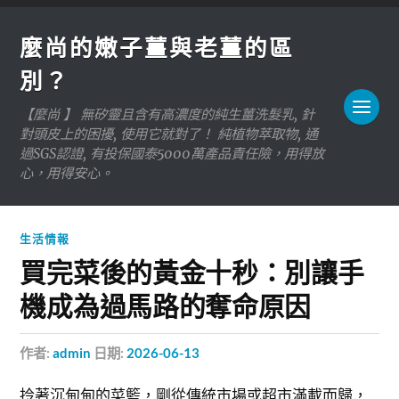
麼尚的嫩子薑與老薑的區
別？
【麼尚 】 無矽靈且含有高濃度的純生薑洗髮乳, 針
對頭皮上的困擾, 使用它就對了！ 純植物萃取物, 通
過SGS認證, 有投保國泰5000萬產品責任險，用得放
心，用得安心。
生活情報
買完菜後的黃金十秒：別讓手
機成為過馬路的奪命原因
作者:
admin
日期:
2026-06-13
拎著沉甸甸的菜籃，剛從傳統市場或超市滿載而歸，