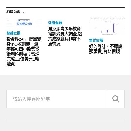
相關內容 →
當舖金融
滬京深青少年教育
當舖金融
培訓消費大調查 超
六成家庭有非常不
投資界24h | 雷軍變
當舖金融
滿情況
身IPO收割機；最
好的咖啡，不應該
年輕AI四小龍雲從
那麼貴_台北借錢
衝刺科創板；雪球
完成1.2億美元E輪
融資