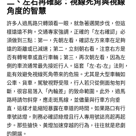
二、左右再確認：視線死角與視線
角度的智慧
許多人過馬路只轉頭看一眼，就急著邁開步伐，但這
樣遠遠不夠。交通專家強調，正確的「左右確認」必
須做到三點：第一，先朝左看，確認左方來車在足夠
遠的距離或已減速；第二，立刻朝右看，注意右方是
否有轉彎車或直行車輛；第三，再次朝左看，因為左
側的車流通常最先接近行人。這套「左-右-左」法則，
能有效避免視線死角帶來的危險。尤其是大型車輛如
公車、貨車，駕駛視野受限，行人若只從側面匆匆判
斷，很容易落入「內輪差」的致命範圍。此外，過馬
路時請勿斜穿，應走斑馬線，並儘量與行車方向垂
直，這樣才能縮短暴露在車道的時間。如果路口有行
車號誌燈，則務必確認綠燈且行人專用號誌亮起再起
步。那些搶快、黃燈加速穿越的行為，往往就是悲劇
的開端。