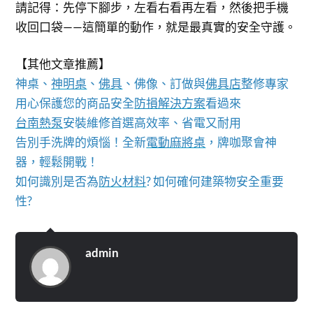
請記得：先停下腳步，左看右看再左看，然後把手機
收回口袋——這簡單的動作，就是最真實的安全守護。
【其他文章推薦】
神桌、
神明桌
、
佛具
、佛像、訂做與
佛具店
整修專家
用心保護您的商品安全
防損解決方案
看過來
台南熱泵
安裝維修首選高效率、省電又耐用
告別手洗牌的煩惱！全新
電動麻將桌
，牌咖聚會神
器，輕鬆開戰！
如何識別是否為
防火材料
? 如何確何建築物安全重要
性?
admin