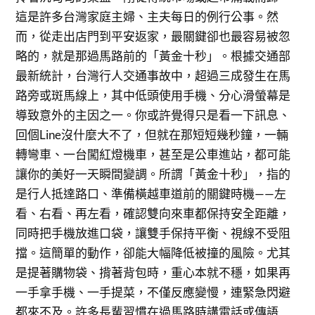
這是許多台灣家庭主婦、主夫每日的例行公事。然
而，從走出店門到平安返家，最關鍵卻也最容易被忽
略的，就是那過馬路前的「黃金十秒」。根據交通部
最新統計，台灣行人交通事故中，超過三成發生在馬
路旁或斑馬線上，其中低頭使用手機、分心滑螢幕是
導致意外的主因之一。你或許覺得只是看一下訊息、
回個Line沒什麼大不了，但就在那短短幾秒鐘，一輛
轉彎車、一台闖紅燈機車，甚至是公車進站，都可能
讓你的美好一天瞬間變調。所謂「黃金十秒」，指的
是行人抵達路口、準備橫越車道前的關鍵時機——左
看、右看、再左看，確認雙向來車都保持安全距離，
同時把手機放進口袋，讓雙手保持平衡、視線不受阻
擋。這簡單的動作，卻能大幅降低被撞的風險。尤其
是提著購物袋、揹著背包時，重心本就不穩，如果再
一手拿手機、一手提菜，不僅反應變慢，連緊急閃避
都來不及。許多長輩習慣在過馬路時講電話或傳語