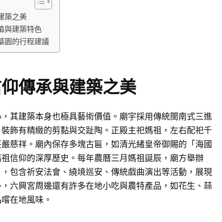
建築之美
值與建築特色
墓園的行程建議
信仰傳承與建築之美
心，其建築本身也極具藝術價值。廟宇採用傳統閩南式三進
，裝飾有精緻的剪黏與交趾陶。正殿主祀媽祖，左右配祀千
莊嚴慈祥。廟內保存多塊古匾，如清光緒皇帝御賜的「海國
媽祖信仰的深厚歷史。每年農曆三月媽祖誕辰，廟方舉辦
」，包含祈安法會、繞境巡安、傳統戲曲演出等活動，展現
外，六興宮周邊還有許多在地小吃與農特產品，如花生、蒜
品嚐在地風味。