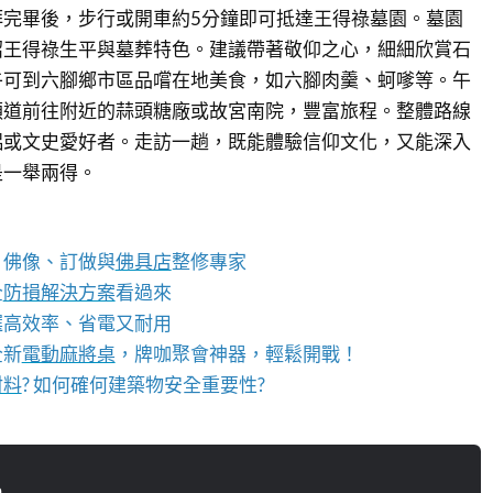
拜完畢後，步行或開車約5分鐘即可抵達王得祿墓園。墓園
紹王得祿生平與墓葬特色。建議帶著敬仰之心，細細欣賞石
午可到六腳鄉市區品嚐在地美食，如六腳肉羹、蚵嗲等。午
順道前往附近的蒜頭糖廠或故宮南院，豐富旅程。整體路線
侶或文史愛好者。走訪一趟，既能體驗信仰文化，又能深入
是一舉兩得。
、佛像、訂做與
佛具店
整修專家
全
防損解決方案
看過來
選高效率、省電又耐用
全新
電動麻將桌
，牌咖聚會神器，輕鬆開戰！
材料
? 如何確何建築物安全重要性?
n