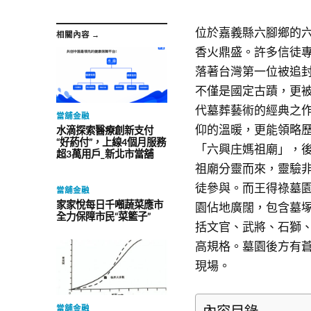
位於嘉義縣六腳鄉的
相關內容 →
香火鼎盛。許多信徒
落著台灣第一位被追
不僅是國定古蹟，更
代墓葬藝術的經典之
當舖金融
仰的溫暖，更能領略
水滴探索醫療創新支付
“好葯付”，上線4個月服務
「六興庄媽祖廟」，
超3萬用戶_新北市當舖
祖廟分靈而來，靈驗
徒參與。而王得祿墓
當舖金融
家家悅每日千噸蔬菜應市
園佔地廣闊，包含墓
全力保障市民“菜籃子”
括文官、武將、石獅
高規格。墓園後方有
現場。
內容目錄
當舖金融