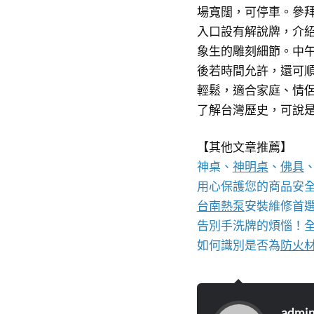
場寬闊，可停車。參
入口設有解說牌，介
象生的雕刻細節。中
後若時間允許，還可
輕鬆，適合家庭、情
了解台灣歷史，可說
【其他文章推薦】
神桌、
神明桌
、
佛具
用心保護您的商品安
台南熱泵
安裝維修首
告別手洗牌的煩惱！
如何識別是否為
防火
admi