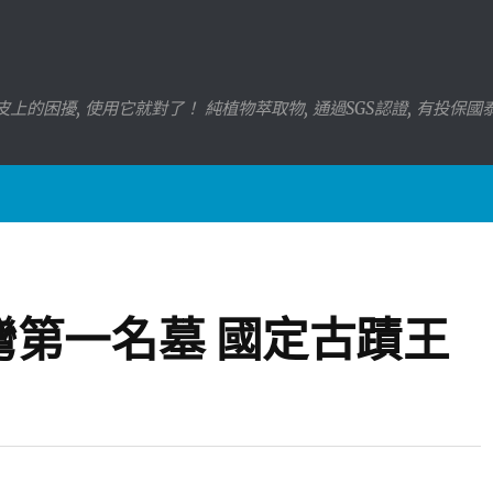
上的困擾, 使用它就對了！ 純植物萃取物, 通過SGS認證, 有投保
灣第一名墓 國定古蹟王