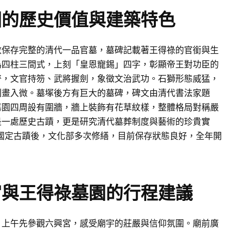
園的歷史價值與建築特色
數保存完整的清代一品官墓，墓碑記載著王得祿的官銜與生
為四柱三間式，上刻「皇恩寵錫」四字，彰顯帝王對功臣的
齊，文官持笏、武將握劍，象徵文治武功。石獅形態威猛，
刻畫入微。墓塚後方有巨大的墓碑，碑文由清代書法家題
墓園四周設有圍牆，牆上裝飾有花草紋樣，整體格局對稱嚴
是一處歷史古蹟，更是研究清代墓葬制度與藝術的珍貴實
為國定古蹟後，文化部多次修繕，目前保存狀態良好，全年開
宮與王得祿墓園的行程建議
，上午先參觀六興宮，感受廟宇的莊嚴與信仰氛圍。廟前廣