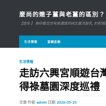
麼尚的嫩子薑與老薑的區別？
【麼尚 】 無矽靈且含有高濃度的純生薑洗髮乳, 針對頭皮
生活情報
當舖金融
生活情報
走訪六興宮順遊台
得祿墓園深度巡禮
文章
作者:
admin
日期:
2026-05-25