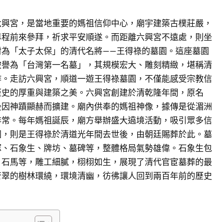
六興宮，是當地重要的媽祖信仰中心，廟宇建築古樸莊嚴，
專程前來參拜，祈求平安順遂。而距離六興宮不遠處，則坐
封為「太子太保」的清代名將——王得祿的墓園。這座墓園
被譽為「台灣第一名墓」，其規模宏大、雕刻精緻，堪稱清
作。走訪六興宮，順道一遊王得祿墓園，不僅能感受宗教信
歷史的厚重與建築之美。六興宮創建於清乾隆年間，原名
後因神蹟顯赫而擴建。廟內供奉的媽祖神像，據傳是從湄洲
非常。每年媽祖誕辰，廟方舉辦盛大遶境活動，吸引眾多信
園，則是王得祿於清道光年間去世後，由朝廷賜葬於此。墓
塚、石象生、牌坊、墓碑等，整體格局氣勢雄偉。石象生包
、石馬等，雕工細膩，栩栩如生，展現了清代官宦墓葬的最
蒼翠的樹林環繞，環境清幽，彷彿讓人回到兩百年前的歷史