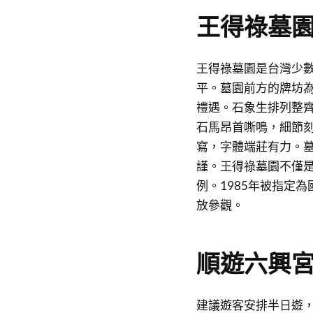
王得祿墓
王得祿墓園是台灣少
平。墓園前方的牌坊
禮遇。石象生排列整
石馬昂首嘶鳴，細節
寫，字體端莊有力。
謹。王得祿墓園不僅
例。1985年被指定
放參觀。
順遊六興
建議遊客安排半日遊