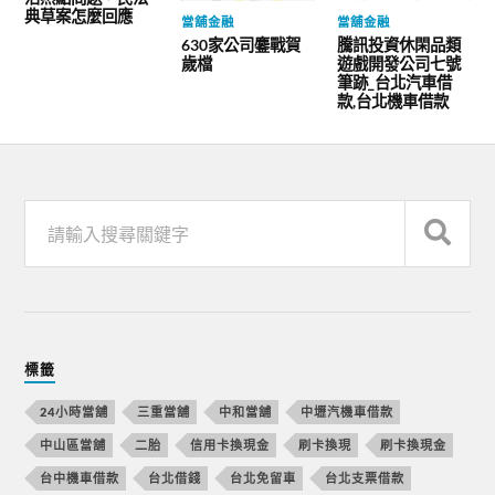
典草案怎麼回應
當舖金融
當舖金融
630家公司鏖戰賀
騰訊投資休閑品類
歲檔
遊戲開發公司七號
筆跡_台北汽車借
款,台北機車借款
標籤
24小時當舖
三重當舖
中和當舖
中壢汽機車借款
中山區當舖
二胎
信用卡換現金
刷卡換現
刷卡換現金
台中機車借款
台北借錢
台北免留車
台北支票借款