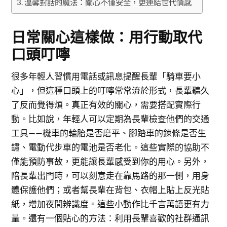
溫馨對話的魔法：關心不僅安全，更連結世代情感
日常關心這樣做：用行動取代
口頭叮嚀
很多年輕人習慣用電話或訊息提醒長輩「騎車要小
心」，但這種口頭上的叮嚀常常流於形式，長輩聽久
了反而覺得煩。真正有效的關心，需要搭配實際行
動。比如說，年輕人可以定期為長輩檢查他們的交通
工具——機車的輪胎是否磨平、腳踏車的鍊條是否生
鏽、電動代步車的電池是否老化。這些實際的協助不
僅能預防事故，更能讓長輩感受到你的用心。另外，
陪長輩出門時，可以刻意走在靠馬路的那一側，用身
體保護他們；或者幫長輩在背包、衣帽上貼上反光貼
紙，增加夜間辨識度。這些小動作比千言萬語更有力
量。還有一個貼心的方法：利用長輩喜歡的社群通訊