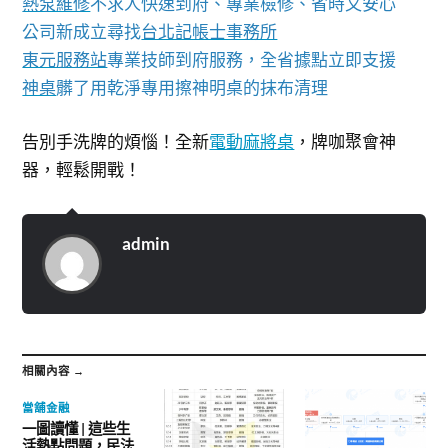
熱泵維修
不求人快速到府、專業檢修、省時又安心
公司新成立尋找
台北記帳士事務所
東元服務站
專業技師到府服務，全省據點立即支援
神桌
髒了用乾淨專用擦神明桌的抹布清理
告別手洗牌的煩惱！全新
電動麻將桌
，牌咖聚會神
器，輕鬆開戰！
admin
相關內容 →
當舖金融
一圖讀懂 | 這些生
活熱點問題，民法