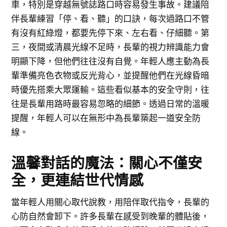
車，特別是穿越無號誌路口時容易發生事故。建議陪
伴長輩練習「停、看、聽」的口訣，每次過路口不管
有沒有紅綠燈，都要先停下來、左右看、仔細聽。第
三，夜間或清晨光線不足時，長輩的視力辨識能力會
明顯下降，但他們往往沒有自覺。年輕人應主動為長
輩準備亮色衣物或反光背心，並提醒他們在光線昏暗
時優先搭乘大眾運輸。這些看似基本的安全守則，往
往是長輩用路時最容易忽略的細節。透過日常的溫暖
提醒，年輕人可以在無形中為長輩築起一道安全防
線。
溫馨對話的魔法：關心不僅安
全，更連結世代情感
當年輕人用關心取代說教，用陪伴取代指令，長輩的
心防自然會卸下。許多長輩在感受到晚輩的體貼後，