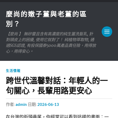
麼尚的嫩子薑與老薑的區
別？
【麼尚 】 無矽靈且含有高濃度的純生薑洗髮乳, 針
對頭皮上的困擾, 使用它就對了！ 純植物萃取物, 通
過SGS認證, 有投保國泰5000萬產品責任險，用得放
心，用得安心。
生活情報
跨世代溫馨對話：年輕人的一
句關心，長輩用路更安心
作者:
admin
日期:
2026-06-13
在台灣的街頭巷尾，你經常可以看到這樣的畫面：一