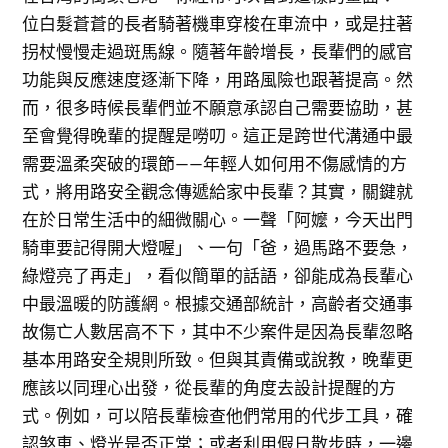
位白髮蒼蒼的長者騎著機車穿梭在車流中，或是拄著
拐杖慢慢走過斑馬線。隨著年齡增長，長輩們的感官
功能與反應速度逐漸下降，用路風險也跟著提高。然
而，很多時候長輩們並不願意承認自己需要協助，甚
至會覺得晚輩的提醒是嘮叨。這正是跨世代溝通中最
需要溫柔突破的環節——年輕人如何用不傷感情的方
式，將用路安全觀念傳遞給家中長輩？其實，關鍵就
在於日常生活中的細微關心。一聲「阿嬤，今天出門
騎車要記得開大燈喔」、一句「爸，過馬路不要急，
綠燈亮了再走」，看似簡單的話語，卻能成為長輩心
中最溫暖的防護網。根據交通部統計，高齡者交通事
故傷亡人數居高不下，其中不少案件是因為長輩忽略
基本用路安全規則所致。但與其責備或說教，晚輩更
應該以同理心出發，從長輩的角度去設計提醒的方
式。例如，可以陪長輩檢查他們常用的代步工具，確
認煞車、燈光是否正常；或者利用假日散步時，一邊