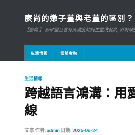
麼尚的嫩子薑與老薑的區別？
【麼尚 】 無矽靈且含有高濃度的純生薑洗髮乳, 針對頭皮
生活情報
當舖金融
生活情報
跨越語言鴻溝：用
線
文章
作者:
admin
日期:
2026-06-24