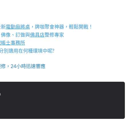
全新
電動麻將桌
，牌咖聚會神器，輕鬆開戰！
、佛像、訂做與
佛具店
整修專家
記帳士事務所
? 分別適用在何種環境中呢?
修，24小時迅速響應
n