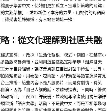
不讓妻子學習中文，使她們更加孤立。宣導新策略的關鍵，
默的共犯結構」—透過新住民本身的力量，用她們的母語說
」，讓受害姐妹知道，有人站在她這一邊。
策略：從文化理解到社區共融
教條式宣導」，改採「生活化紮根」模式。例如，在越南小
貼多語版防暴海報，並利用這些據點定期舉辦「姐妹聊天
志工分享自身經驗，讓防暴資訊在自然對話中傳遞。此外，
作拍攝短影音，用泰語、越南語、菲律賓語等語言演繹常見
平台上推播。這些內容不是八股影片，而是有劇情、有笑
導自演，因為「自己人講的話，才聽得進去」。同時，警察
全通報窗口」，配置口譯設備，並鼓勵報案者使用視訊翻譯
帶頭舉辦「語言共學」活動，不是教中文，而是互相學幾句
此的隔閡化為笑聲。當新住民不再只是被教導的對象，而是