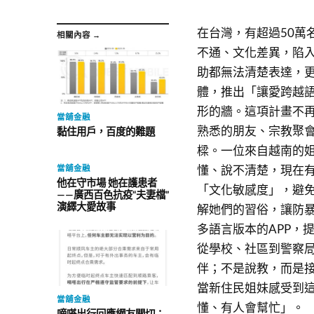
在台灣，有超過50萬
相關內容 →
不通、文化差異，陷
助都無法清楚表達，
體，推出「讓愛跨越
形的牆。這項計畫不
當舖金融
熟悉的朋友、宗教聚
黏住用戶，百度的難題
樑。一位來自越南的
懂、說不清楚，現在
當舖金融
他在守市場 她在護患者
「文化敏感度」，避
——廣西百色抗疫“夫妻檔”
演繹大愛故事
解她們的習俗，讓防
多語言版本的APP，
從學校、社區到警察
伴；不是說教，而是
當新住民姐妹感受到
當舖金融
懂、有人會幫忙」。
嘀嗒出行回應網友關切：