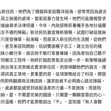
名新住民，她們為了婚姻與家庭飄洋過海，卻常常因為語言
入孤立無援的處境。當家庭暴力發生時，她們可能連報警求
更遑論尋求法律保護。今年，內政部移民署攜手各地社福團
語言不通的障礙」新住民防暴宣導新策略，試圖打破這道無
再只是發傳單、貼海報，而是深入新住民的生活圈，從她們
會、甚至美容院開始，培訓雙語種子志工，建立信任的橋
姐妹小麗分享，過去她不敢打家暴專線，因為害怕自己聽不
有同鄉志工陪伴，她終於鼓起勇氣走出第一步。新策略強調
免用台灣主流思維去要求新住民，而是傾聽她們的語言、理
暴資訊真正落地。更重要的是，這項策略結合了科技，開發
提供即時翻譯與法律諮詢，讓求助者不必再擔心語言障礙。
局，處處都能感受到這股溫柔的力量—不是施捨，而是陪
接納。愛，不需要完美的國語，只需要一顆願意靠近的心。
這份溫暖，她們才能勇敢說出「不」，並知道「有人會聽