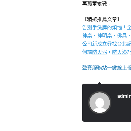
再孤軍奮戰。
【精選推薦文章】
告別手洗牌的煩惱！
神桌、
神明桌
、
佛具
公司新成立尋找
台北
何謂
防火泥
，
防火漆
聲寶服務站
一鍵線上報
admi