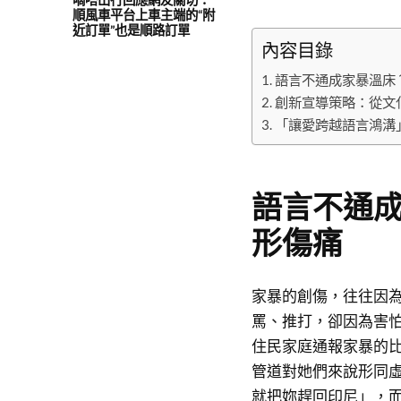
順風車平台上車主端的“附
近訂單”也是順路訂單
內容目錄
語言不通成家暴溫床
創新宣導策略：從文
「讓愛跨越語言鴻溝
語言不通
形傷痛
家暴的創傷，往往因
罵、推打，卻因為害
住民家庭通報家暴的
管道對她們來說形同
就把妳趕回印尼」，