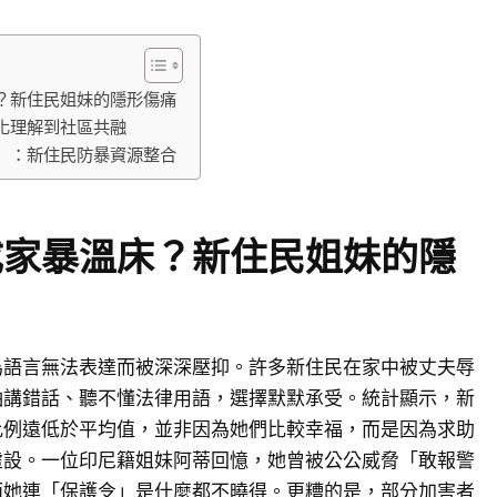
？新住民姐妹的隱形傷痛
化理解到社區共融
」：新住民防暴資源整合
成家暴溫床？新住民姐妹的隱
為語言無法表達而被深深壓抑。許多新住民在家中被丈夫辱
怕講錯話、聽不懂法律用語，選擇默默承受。統計顯示，新
比例遠低於平均值，並非因為她們比較幸福，而是因為求助
虛設。一位印尼籍姐妹阿蒂回憶，她曾被公公威脅「敢報警
而她連「保護令」是什麼都不曉得。更糟的是，部分加害者