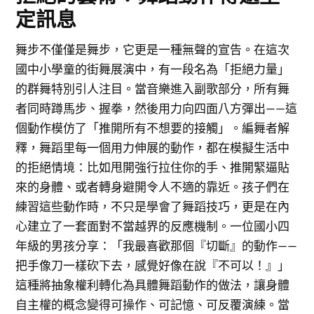
定訊息
舞步不僅僅是舞步，它更是一種無聲的宣告。在這次
國中小學童的街舞展演中，有一段名為「拒絕力量」
的群舞特別引人注目。當音樂進入副歌部分，所有舞
者同時蹲馬步、握拳，然後用力向四面八方彈出——這
個動作模仿了「推開所有不想要的接觸」。編舞者解
釋，舞蹈里每一個用力伸展的動作，都在模擬生活中
的拒絕情境：比如甩開強行拉住你的手、推開緊逼貼
來的身體、或者轉身避開令人不適的靠近。孩子們在
練習這些動作時，不只是學會了舞蹈技巧，更是在內
心建立了一套面對不當越界的反應機制。一位國小四
年級的男孩分享：「我最喜歡那個『切斷』的動作——
把手像刀一樣砍下去，感覺好像在說『不可以！』」
這種將抽象權利轉化為具體舞蹈動作的做法，讓身體
自主權的概念變得可操作、可記憶、可反覆演練。當