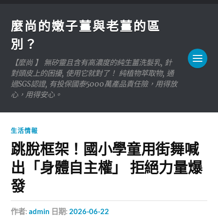
麼尚的嫩子薑與老薑的區
別？
【麼尚 】 無矽靈且含有高濃度的純生薑洗髮乳, 針
對頭皮上的困擾, 使用它就對了！ 純植物萃取物, 通
過SGS認證, 有投保國泰5000萬產品責任險，用得放
心，用得安心。
生活情報
跳脫框架！國小學童用街舞喊
出「身體自主權」 拒絕力量爆
發
作者:
admin
日期:
2026-06-22