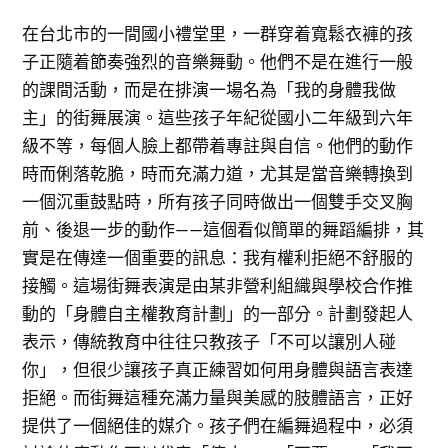
在台北市的一間國小禮堂里，一群穿着寬鬆衣褲的孩
子正隨着節奏強烈的音樂舞動。他們不是在進行一般
的課間活動，而是在排演一場名為「我的身體我做
主」的街舞展演。這些孩子年紀從國小二年級到六年
級不等，每個人臉上都帶着專註與自信。他們的動作
時而俐落乾脆，時而充滿力道，尤其是當音樂轉換到
一個沉重鼓點時，所有孩子同時做出一個雙手交叉胸
前、後退一步的動作——這個看似簡單的舞蹈編排，其
實是在傳達一個重要的訊息：我有權利拒絕不舒服的
接觸。這場街舞表演是由某非營利組織與學校合作推
動的「身體自主權教育計劃」的一部分。計劃發起人
表示，傳統教育中往往只教孩子「不可以讓別人碰
你」，但很少讓孩子真正練習如何用身體與語言表達
拒絕。而街舞這種充滿力量與美感的肢體語言，正好
提供了一個絕佳的媒介。孩子們在編舞過程中，必須