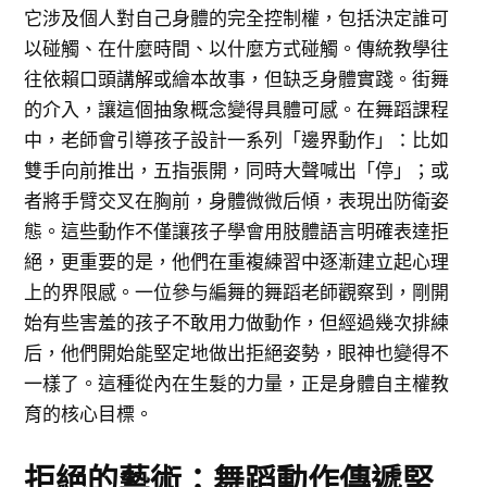
它涉及個人對自己身體的完全控制權，包括決定誰可
以碰觸、在什麼時間、以什麼方式碰觸。傳統教學往
往依賴口頭講解或繪本故事，但缺乏身體實踐。街舞
的介入，讓這個抽象概念變得具體可感。在舞蹈課程
中，老師會引導孩子設計一系列「邊界動作」：比如
雙手向前推出，五指張開，同時大聲喊出「停」；或
者將手臂交叉在胸前，身體微微后傾，表現出防衛姿
態。這些動作不僅讓孩子學會用肢體語言明確表達拒
絕，更重要的是，他們在重複練習中逐漸建立起心理
上的界限感。一位參与編舞的舞蹈老師觀察到，剛開
始有些害羞的孩子不敢用力做動作，但經過幾次排練
后，他們開始能堅定地做出拒絕姿勢，眼神也變得不
一樣了。這種從內在生髮的力量，正是身體自主權教
育的核心目標。
拒絕的藝術：舞蹈動作傳遞堅