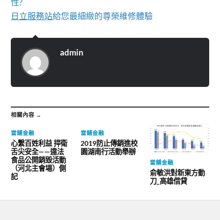
性?
日立服務站
給您最細緻的尊榮維修體驗
admin
相關內容 →
當舖金融
當舖金融
心繫百姓利益 捍衛
2019防止傳銷進校
舌尖安全——違法
園湖南行活動舉辦
食品公開銷毀活動
當舖金融
（河北主會場）側
俞敏洪對新東方動
記
刀_高雄借貸