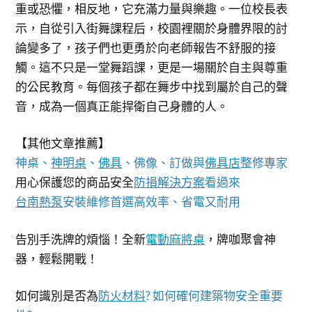
重或恐懼，相反地，它充滿力量與樂趣。一位校長表
示，自從引入街舞課程后，校園裡關於身體界限的討
論變多了，孩子們也更勇於向老師報告不舒服的接
觸。這不只是一堂舞蹈課，更是一場關於自主與尊重
的公民教育。每個孩子都在舞步中找到屬於自己的聲
音，成為一個真正能捍衛自己身體的人。
【其他文章推薦】
神桌、
神明桌
、
佛具
、佛像、訂做與
佛具店
整修專家
用心保護您的商品安全
防損解決方案
看過來
台南熱泵
安裝維修首選高效率、省電又耐用
告別手洗牌的煩惱！全新
電動麻將桌
，牌咖聚會神
器，輕鬆開戰！
如何識別是否為
防火材料
? 如何確何建築物安全重要