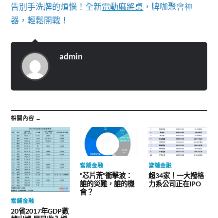
告別手洗牌的煩惱！全新
電動麻將桌
，牌咖聚會神
器，輕鬆開戰！
admin
相關內容 →
當舖金融
當舖金融
“芯片荒”衝擊波：
超34家！一大撥格
誰的災難，誰的機
力系公司正在IPO
會？
當舖金融
20省2017年GDP數