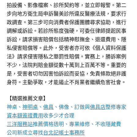
拍設備、影像檔案、診所契約等，並立即報警。第二
步向地方衛生局申訴醫美診所違反醫療法規，要求行
政調查。第三步可向消費者保護團體尋求協助，進行
調解或訴訟。若診所態度強硬，可委任律師提起民事
訴訟，請求損害賠償包括精神慰撫金、退還費用、隱
私侵害賠償等。此外，受害者亦可依《個人資料保護
法》請求侵害隱私之懲罰性賠償。實務上，勝訴案例
不少，法院判賠金額從數十萬到上百萬不等。重要的
是，受害者切勿因害怕訴訟而妥協，免責條款絕非護
身符。主動爭取，才能遏止不肖業者繼續危害社會。
【精選推薦文章】
神桌、
神明桌
、
佛具
、佛像、訂做與
佛具店
整修專家
資本額簽證費用
收多少才合理
三洋服務站
推薦價格透明、專業維修、不收隱藏費
公司新成立尋找
台北記帳士事務所