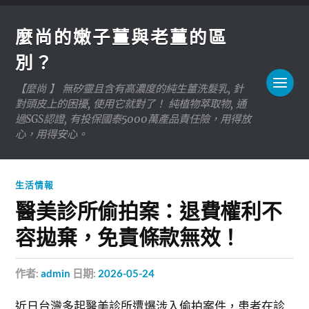
麼尚的嫩子薑與老薑的區
別？
【麼尚 】 無矽靈且含有高濃度的純生薑洗髮乳, 針
對頭皮上的困擾, 使用它就對了！ 純植物萃取物, 通
過SGS認證, 有投保國泰5000萬產品責任險，用得放
心，用得安心。
生活情報
醫美診所偷拍案：退費權利不
容拋棄，免責條款無效！
作者:
admin
日期:
2026-05-24
近日台灣多起醫美診所遭爆涉入偷拍案件，患者在診