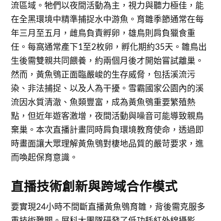
流區域。牠們以夜間活動為主，視力與聽力極佳，能
在全黑環境中精準捕捉水中游魚。育雛季節通常在每
年三月至五月，雌鳥負責孵卵，雄鳥則肩負獵食重
任。每窩通常產下1至2枚卵，孵化期約35天。雛鳥出
生後需雙親共同餵養，約兩個月後才開始嘗試離巢。
然而，黃魚鴞正面臨嚴峻的生存威脅，包括溪流污
染、非法捕捉、以及人為干擾。雪霸國家公園內的溪
流因水質清澈、魚類豐富，成為黃魚鴞重要繁殖熱
點，但近年遊客激增，夜間活動與噪音可能導致親鳥
棄巢。本次直播計畫同時肩負環境教育使命，透過即
時畫面讓大眾理解黃魚鴞對棲地品質的嚴苛要求，進
而喚起保育意識。
直播技術創新與跨域合作模式
要實現24小時不間斷直播黃魚鴞育雛，背後需克服多
重技術難關。屏科大團隊研發了低功耗紅外線攝影