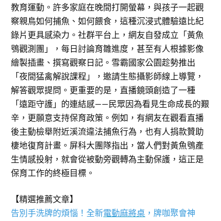
教育運動。許多家庭在晚間打開螢幕，與孩子一起觀
察親鳥如何捕魚、如何餵食，這種沉浸式體驗遠比紀
錄片更具感染力。社群平台上，網友自發成立「黃魚
鴞觀測團」，每日討論育雛進度，甚至有人根據影像
繪製插畫、撰寫觀察日記。雪霸國家公園趁勢推出
「夜間猛禽解說課程」，邀請生態攝影師線上導覽，
解答觀眾提問。更重要的是，直播鏡頭創造了一種
「遠距守護」的連結感——民眾因為看見生命成長的艱
辛，更願意支持保育政策。例如，有網友在觀看直播
後主動檢舉附近溪流違法捕魚行為，也有人捐款贊助
棲地復育計畫。屏科大團隊指出，當人們對黃魚鴞產
生情感投射，就會從被動旁觀轉為主動保護，這正是
保育工作的終極目標。
【精選推薦文章】
告別手洗牌的煩惱！全新
電動麻將桌
，牌咖聚會神