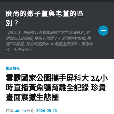
麼尚的嫩子薑與老薑的區
別？
【麼尚 】 無矽靈且含有高濃度的純生薑洗髮乳, 針
對頭皮上的困擾, 使用它就對了！ 純植物萃取物, 通
過SGS認證, 有投保國泰5000萬產品責任險，用得放
心，用得安心。
生活情報
雪霸國家公園攜手屏科大 24小
時直播黃魚鴞育雛全記錄 珍貴
畫面震撼生態圈
作者:
admin
日期:
2026-05-25