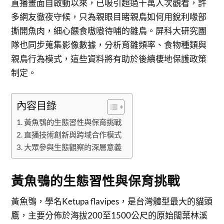
直播畫面自啟動以來，已吸引超過十萬人次觀看，許
多網友徹夜守候，只為親眼目睹親鳥如何用銳利喙部
撕開魚肉，細心餵食嗷嗷待哺的雛鳥。屏科大研究團
隊也同步蒐集影像數據，分析育雛頻率、食物種類與
親鳥行為模式，這些資料將有助於後續棲地保護政策
制定。
內容目錄
黃魚鴞的生態習性與保育挑戰
直播技術創新與跨域合作模式
大眾參與生態觀察的深層意義
黃魚鴞的生態習性與保育挑戰
黃魚鴞，學名Ketupa flavipes，是台灣體型最大的貓頭
鷹，主要分佈於海拔200至1500公尺的原始闊葉林溪