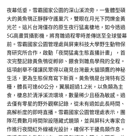
夜幕低垂，雪霸國家公園的深山溪流旁，一隻體型碩
大的黃魚鴞正靜靜守護巢穴，雙眼在月光下閃爍金黃
光芒。這片台灣僅存的原生夜行猛禽棲地，如今透過
5G高畫質攝影機，將育雛過程零時差傳送至全球螢幕
前。雪霸國家公園管理處與屏東科技大學野生動物保
育研究所合作，啟動「夜間猛禽生態直播計畫」，首
次完整記錄黃魚鴞從孵卵、餵食到雛鳥學飛的全程。
這項創舉不僅讓民眾得以窺見台灣最大貓頭鷹的神秘
生活，更為生態保育寫下新頁。黃魚鴞是台灣特有亞
種，體長可達60公分，翼展超過1.2米，以魚類為主
食，棲息於清淨溪流環境，數量稀少且極為敏感。過
去僅有零星的野外觀察記錄，從未有過如此長時間、
高解析度的即時直播。雪霸國家公園管理處表示，團
隊花費數月時間架設隱藏式鏡頭，並與屏科大專家合
作進行夜間紅外線補光設計，確保不干擾鳥類作息。