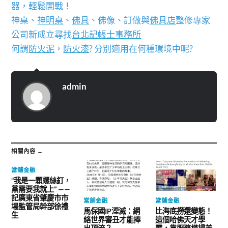
器，輕鬆開戰！
神桌、
神明桌
、
佛具
、佛像、訂做與
佛具店
整修專家
公司新成立尋找
台北記帳士事務所
何謂
防火泥
，
防火漆
? 分別適用在何種環境中呢?
admin
相關內容 →
當舖金融
“我是一顆螺絲釘，
黨需要我就上” ——
記廣東省肇慶市市
當舖金融
當舖金融
場監管局幹部徐禮
馬保國IP湮滅：網
比海底撈還變態！
生
絡世界審丑才能捧
這個哈佛天才學