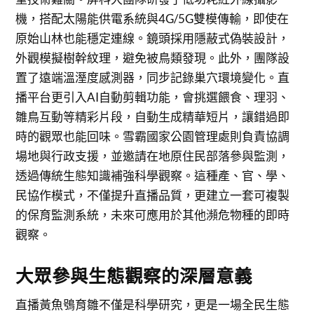
機，搭配太陽能供電系統與4G/5G雙模傳輸，即使在
原始山林也能穩定連線。鏡頭採用隱蔽式偽裝設計，
外觀模擬樹幹紋理，避免被鳥類發現。此外，團隊設
置了遠端溫溼度感測器，同步記錄巢穴環境變化。直
播平台更引入AI自動剪輯功能，會挑選餵食、理羽、
雛鳥互動等精彩片段，自動生成精華短片，讓錯過即
時的觀眾也能回味。雪霸國家公園管理處則負責協調
場地與行政支援，並邀請在地原住民部落參與監測，
透過傳統生態知識補強科學觀察。這種產、官、學、
民協作模式，不僅提升直播品質，更建立一套可複製
的保育監測系統，未來可應用於其他瀕危物種的即時
觀察。
大眾參與生態觀察的深層意義
直播黃魚鴞育雛不僅是科學研究，更是一場全民生態