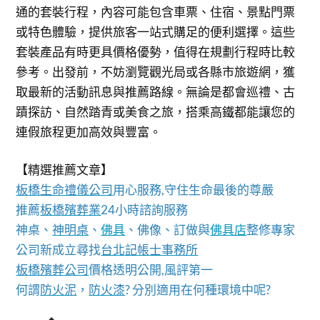
通的套裝行程，內容可能包含車票、住宿、景點門票
或特色體驗，提供旅客一站式購足的便利選擇。這些
套裝產品有時更具價格優勢，值得在規劃行程時比較
參考。出發前，不妨瀏覽觀光局或各縣市旅遊網，獲
取最新的活動訊息與推薦路線。無論是都會巡禮、古
蹟探訪、自然踏青或美食之旅，搭乘高鐵都能讓您的
連假旅程更加高效與豐富。
【精選推薦文章】
板橋生命禮儀公司
用心服務,守住生命最後的尊嚴
推薦
板橋殯葬業
24小時諮詢服務
神桌、
神明桌
、
佛具
、佛像、訂做與
佛具店
整修專家
公司新成立尋找
台北記帳士事務所
板橋殯葬公司
價格透明公開,風評第一
何謂
防火泥
，
防火漆
? 分別適用在何種環境中呢?