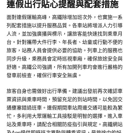
連假出行貼心提醒與配套措施
面對連假運輸高峰，高鐵除增加班次外，也實施一系
列配套措施以提升服務品質。各車站將增派人力引導
人流，並加強廣播與標示，讓旅客能快速找到乘車月
台。針對攜帶大件行李、年長者、幼童或行動不便的
旅客，站務人員會提供必要的協助。列車上的服務也
同步升級，乘務員會定時巡視車廂，確保旅途安全與
舒適。高鐵公司強調，所有加開列車均會進行嚴格的
發車前檢查，確保行車安全無虞。
旅客自身也需做好出行準備。建議出發前再次確認車
票資訊與乘車時間，預留充足的到站時間，以免因交
通壅塞錯過班車。連假期間車站周邊交通可能較為繁
忙，多利用大眾運輸工具接駁是明智的選擇。進入車
站及乘車時，請配合相關防疫指引與規定。高鐵網站
及App提供即時班次異動與轉乘資訊，是旅途中的好