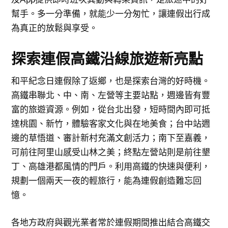
幫手。多一分準備，就能少一分匆忙，讓連假出行成
為真正的放鬆與享受。
探索連假高鐵沿線旅遊新亮點
和平紀念日連假除了返鄉，也是探索台灣的好時機。
高鐵串聯北、中、南、左營等主要站點，週邊皆有豐
富的旅遊資源。例如，從台北出發，短時間內即可抵
達桃園、新竹，體驗客家文化與在地美食；台中站週
邊的草悟道、審計新村充滿文創活力；南下至嘉義，
可前往阿里山感受山林之美；終點左營站則是前往墾
丁、高雄港都風情的門戶。利用高鐵的快速與便利，
規劃一個兩天一夜的輕旅行，能為連假創造難忘回
憶。
各地方政府與觀光業者常於連假期間推出結合高鐵交