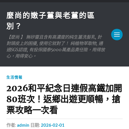
麼尚的嫩子薑與老薑的區
別？
【麼尚 】 無矽靈且含有高濃度的純生薑洗髮乳, 針
對頭皮上的困擾, 使用它就對了！ 純植物萃取物, 通
過SGS認證, 有投保國泰5000萬產品責任險，用得放
心，用得安心。
生活情報
2026和平紀念日連假高鐵加開
80班次！返鄉出遊更順暢，搶
票攻略一次看
作者:
admin
日期:
2026-02-01