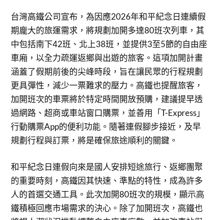
台灣高鐵公司宣布，為因應2026年和平紀念日連續假
期龐大的旅運需求，將規劃加開多達80班次列車，其
中包括南下42班、北上38班，並提供3至5節的自由座
車廂，以全力疏運返鄉與出遊的旅客。這項加開計畫
涵蓋了假期前後的尖峰時段，旨在讓民眾的行程規劃
更具彈性，減少一票難求的壓力。高鐵也提醒旅客，
加開班次的車票將於特定時間開放預購，建議提早透
過網路、超商或車站窗口購票，並善用「T-Express」
行動購票App的便利功能。隨著連假腳步接近，及早
規劃行程與訂票，將是確保旅途順利的關鍵。
和平紀念日連假向來是國人安排短途旅行、返鄉團聚
的重要時刻，高鐵因其快速、準點的特性，成為許多
人的首選交通工具。此次加開80班次的規模，顯示高
鐵積極回應市場需求的決心。除了加開班次，高鐵也