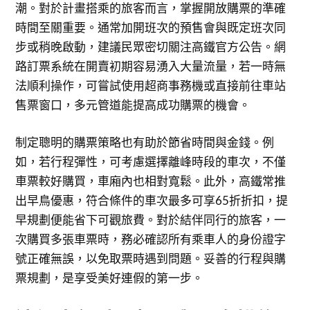
潮。對於計畫搭乘的旅客而言，掌握開放購票的準確
時間至關重要。通常加開班次的預售會與既定班次同
步或稍晚啟動，建議民眾密切關注高鐵官方公告。網
路訂票系統在開賣初期容易湧入大量流量，若一時無
法順利操作，可嘗試使用超商事務機或直接前往車站
售票窗口，多元管道能提高成功購票的機會。
制定聰明的購票策略也有助於節省時間與金錢。例
如，若行程彈性，可考慮選擇離峰時段的車次，不僅
車票較好購買，車廂內也相對寬鬆。此外，高鐵常推
出早鳥優惠，符合條件的車次最多可享65折折扣，提
早規劃便能省下可觀旅費。對於結伴同行的旅客，一
次購買多張車票時，務必確認所有乘車人的身份證字
號正確無誤，以免取票時遇到問題。妥善的行程與購
票規劃，是享受美好連假的第一步。