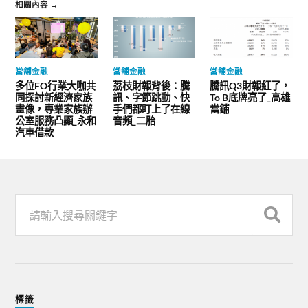
相關內容 →
當舖金融
當舖金融
當舖金融
多位FO行業大咖共
荔枝財報背後：騰
騰訊Q3財報紅了，
同探討新經濟家族
訊、字節跳動、快
To B底牌亮了_高雄
畫像，專業家族辦
手們都盯上了在線
當鋪
公室服務凸顯_永和
音頻_二胎
汽車借款
標籤