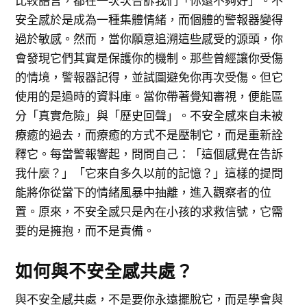
比較語言，都在一次次告訴我們「你還不夠好」。不
安全感於是成為一種集體情緒，而個體的警報器變得
過於敏感。然而，當你願意追溯這些感受的源頭，你
會發現它們其實是保護你的機制。那些曾經讓你受傷
的情境，警報器記得，並試圖避免你再次受傷。但它
使用的是過時的資料庫。當你帶著覺知審視，便能區
分「真實危險」與「歷史回聲」。不安全感來自未被
療癒的過去，而療癒的方式不是壓制它，而是重新詮
釋它。每當警報響起，問問自己：「這個感覺在告訴
我什麼？」「它來自多久以前的記憶？」這樣的提問
能將你從當下的情緒風暴中抽離，進入觀察者的位
置。原來，不安全感只是內在小孩的求救信號，它需
要的是擁抱，而不是責備。
如何與不安全感共處？
與不安全感共處，不是要你永遠擺脫它，而是學會與