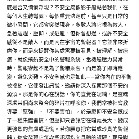
感是否又悄悄浮現？不安全感像影子般黏著我們，在
每個人生轉彎處、每個重要決定前，甚至只是日常的
微小瞬間，它都會突然現身。多數人將它視為敵人，
急著驅趕、壓抑，或逃避。但你曾想過，或許不安全
感從不是敵人，而是內在宇宙的警報器？它並非來折
磨你，而是來提醒你某處需要被看見、被理解、被療
癒。就像飛航安全中的警報系統，當機艙壓力異常
時，警報響起不是為了驚嚇乘客，而是為了即時應
變，避免災難。不安全感也是如此——當你內在的平衡
被擾動，它便發出訊號，邀請你深入探索那個不安的
源頭。那是你的心在說話，你的直覺在呢喃，是靈魂
深處某個尚未整合的碎片在呼喚你。我們常被社會教
導要「堅強」、「不要害怕」，於是壓抑不安全感成
了一種集體習慣。但壓抑只會讓它在暗處長大，變成
更強烈的焦慮或恐慌。若你願意把它當成珍貴的警報
器，你會發現它每次響起都指向具體的課題：那是對