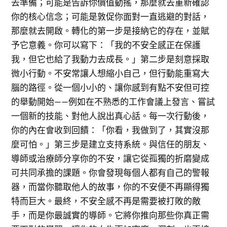
去準備；可能是告訴你價值動搖，那麼就去重新確認
你的核心信念；可能是敦促你面對一直逃避的對話，
那麼就去開啟。轉化的第一步是接納它的存在，並賦
予它意義。你可以寫下：「我的不安全感正在保護
我，但它也給了我動力去成長。」第二步是刻意採取
微小行動。不安常讓人想縮小自己，但行動能重寫大
腦的路徑。從一個小小的、讓你感到有點不安但可控
的舉動開始——例如在不熟悉的工作會議上發言、嘗試
一個新的技能、對他人說出真心話。每一次行動後，
你的內在會收到回饋：「你看，我做到了，其實沒那
麼可怕。」第三步是建立支持系統。與信任的朋友、
導師或治療師分享你的不安，讓它從孤獨的折磨變成
可共同承擔的課題。你會發現每個人都有自己的警報
器，而當你聽取他人的故事，你的不安便不再顯得獨
特而巨大。最終，不安全感不再是需要被打敗的敵
手，而是你最誠實的導師。它將你推向那些你真正需