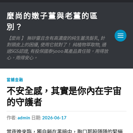
麼尚的嫩子薑與老薑的區
別？
【麼尚 】 無矽靈且含有高濃度的純生薑洗髮乳, 針
對頭皮上的困擾, 使用它就對了！ 純植物萃取物, 通
過SGS認證, 有投保國泰5000萬產品責任險，用得放
心，用得安心。
當舖金融
不安全感，其實是你內在宇宙
的守護者
作者:
admin
日期:
2026-06-17
當夜晚來臨，獨自躺在黑暗中，胸口那股隱隱的緊繃