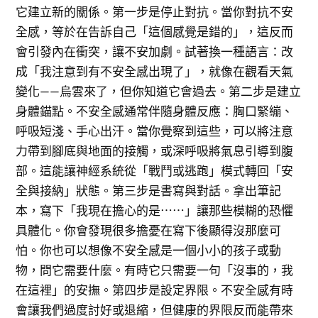
它建立新的關係。第一步是停止對抗。當你對抗不安
全感，等於在告訴自己「這個感覺是錯的」，這反而
會引發內在衝突，讓不安加劇。試著換一種語言：改
成「我注意到有不安全感出現了」，就像在觀看天氣
變化——烏雲來了，但你知道它會過去。第二步是建立
身體錨點。不安全感通常伴隨身體反應：胸口緊繃、
呼吸短淺、手心出汗。當你覺察到這些，可以將注意
力帶到腳底與地面的接觸，或深呼吸將氣息引導到腹
部。這能讓神經系統從「戰鬥或逃跑」模式轉回「安
全與接納」狀態。第三步是書寫與對話。拿出筆記
本，寫下「我現在擔心的是⋯⋯」讓那些模糊的恐懼
具體化。你會發現很多擔憂在寫下後顯得沒那麼可
怕。你也可以想像不安全感是一個小小的孩子或動
物，問它需要什麼。有時它只需要一句「沒事的，我
在這裡」的安撫。第四步是設定界限。不安全感有時
會讓我們過度討好或退縮，但健康的界限反而能帶來