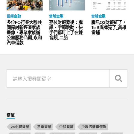
當舖金融
當舖金融
當舖金融
多位FO行業大咖共
荔枝財報背後：騰
騰訊Q3財報紅了，
同探討新經濟家族
訊、字節跳動、快
To B底牌亮了_高雄
畫像，專業家族辦
手們都盯上了在線
當鋪
公室服務凸顯_永和
音頻_二胎
汽車借款
標籤
24小時當舖
三重當舖
中和當舖
中壢汽機車借款