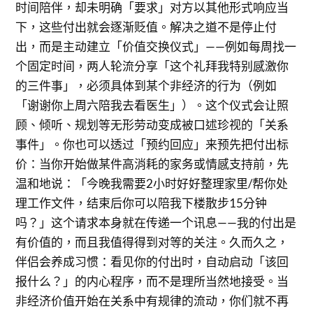
时间陪伴，却未明确「要求」对方以其他形式响应当
下，这些付出就会逐渐贬值。解决之道不是停止付
出，而是主动建立「价值交换仪式」——例如每周找一
个固定时间，两人轮流分享「这个礼拜我特别感激你
的三件事」，必须具体到某个非经济的行为（例如
「谢谢你上周六陪我去看医生」）。这个仪式会让照
顾、倾听、规划等无形劳动变成被口述珍视的「关系
事件」。你也可以透过「预约回应」来预先把付出标
价：当你开始做某件高消耗的家务或情感支持前，先
温和地说：「今晚我需要2小时好好整理家里/帮你处
理工作文件，结束后你可以陪我下楼散步15分钟
吗？」这个请求本身就在传递一个讯息——我的付出是
有价值的，而且我值得得到对等的关注。久而久之，
伴侣会养成习惯：看见你的付出时，自动启动「该回
报什么？」的内心程序，而不是理所当然地接受。当
非经济价值开始在关系中有规律的流动，你们就不再