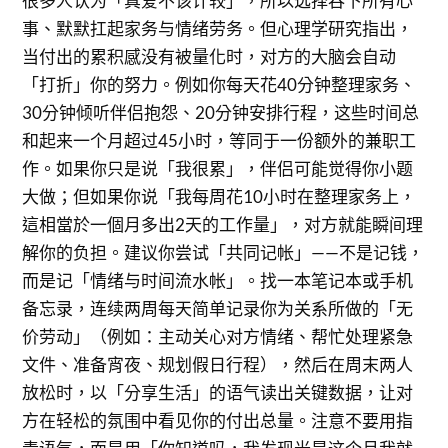
很多人认为「真爱不该计较」，所以选择吞下所有心
事、默默扛起家务与情绪劳务。但心理学研究指出，
当付出的累积感没有被量化时，对方的大脑会自动
「打折」你的努力。例如你每天花40分钟整理家务、
30分钟倾听伴侣抱怨、20分钟安排行程，这些时间总
和起来一个月超过45小时，等同于一份额外的兼职工
作。如果你只是说「我很累」，伴侣可能觉得你小题
大做；但如果你说「我每周花10小时在整理家务上，
這相當於一個月多出2天的工作量」，对方就能瞬间理
解你的负担。建议你尝试「共同记帐」——不是记钱，
而是记「情绪与时间流水帐」。找一本笔记本或手机
备忘录，连续两周每天简单记录你为关系所做的「无
价劳动」（例如：主动关心对方情绪、帮忙处理紧急
文件、准备宵夜、规划假日行程），然后在周末两人
放松时，以「分享生活」的语气读出关键数据，让对
方在轻松的氛围中看见你的付出总量。注意不要用指