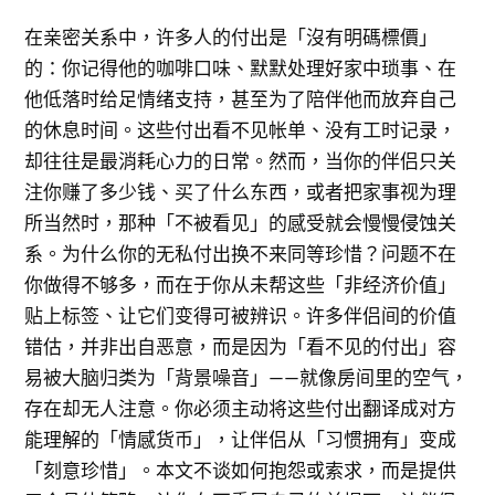
在亲密关系中，许多人的付出是「沒有明碼標價」
的：你记得他的咖啡口味、默默处理好家中琐事、在
他低落时给足情绪支持，甚至为了陪伴他而放弃自己
的休息时间。这些付出看不见帐单、没有工时记录，
却往往是最消耗心力的日常。然而，当你的伴侣只关
注你赚了多少钱、买了什么东西，或者把家事视为理
所当然时，那种「不被看见」的感受就会慢慢侵蚀关
系。为什么你的无私付出换不来同等珍惜？问题不在
你做得不够多，而在于你从未帮这些「非经济价值」
贴上标签、让它们变得可被辨识。许多伴侣间的价值
错估，并非出自恶意，而是因为「看不见的付出」容
易被大脑归类为「背景噪音」——就像房间里的空气，
存在却无人注意。你必须主动将这些付出翻译成对方
能理解的「情感货币」，让伴侣从「习惯拥有」变成
「刻意珍惜」。本文不谈如何抱怨或索求，而是提供