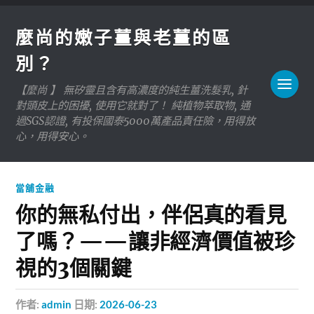
麼尚的嫩子薑與老薑的區
別？
【麼尚 】 無矽靈且含有高濃度的純生薑洗髮乳, 針
對頭皮上的困擾, 使用它就對了！ 純植物萃取物, 通
過SGS認證, 有投保國泰5000萬產品責任險，用得放
心，用得安心。
當舖金融
你的無私付出，伴侶真的看見
了嗎？——讓非經濟價值被珍
視的3個關鍵
作者:
admin
日期:
2026-06-23