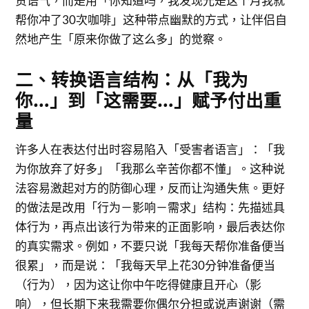
责语气，而是用「你知道吗，我发现光是这个月我就
帮你冲了30次咖啡」这种带点幽默的方式，让伴侣自
然地产生「原来你做了这么多」的觉察。
二、转换语言结构：从「我为
你…」到「这需要…」赋予付出重
量
许多人在表达付出时容易陷入「受害者语言」：「我
为你放弃了好多」「我那么辛苦你都不懂」。这种说
法容易激起对方的防御心理，反而让沟通失焦。更好
的做法是改用「行为－影响－需求」结构：先描述具
体行为，再点出该行为带来的正面影响，最后表达你
的真实需求。例如，不要只说「我每天帮你准备便当
很累」，而是说：「我每天早上花30分钟准备便当
（行为），因为这让你中午吃得健康且开心（影
响），但长期下来我需要你偶尔分担或说声谢谢（需