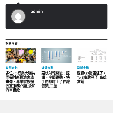
admin
相關內容 →
當舖金融
當舖金融
當舖金融
多位FO行業大咖共
荔枝財報背後：騰
騰訊Q3財報紅了，
同探討新經濟家族
訊、字節跳動、快
To B底牌亮了_高雄
畫像，專業家族辦
手們都盯上了在線
當鋪
公室服務凸顯_永和
音頻_二胎
汽車借款