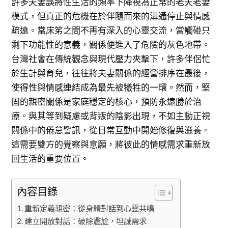
許多夫妻誤將性生活的頻率下降視為正常的老夫老妻
模式，但真正的危機在於伴隨而來的溝通停止與情感
疏遠。當床笫之間不再有深入的心靈交流，當觸碰只
剩下功能性的意義，關係便進入了危險的灰色地帶。
台灣社會在傳統觀念與現代壓力夾擊下，許多伴侶忙
於生計與育兒，往往將夫妻關係的經營排序在最後，
使得性與情感連結成為最先被犧牲的一環。然而，堅
固的親密關係是家庭穩定的核心，預防永遠勝於治
療。與其等到疑慮或背叛的陰影出現，不如主動正視
關係中的倦怠警訊，從日常互動中開始修復與滋養。
這需要雙方的覺察與意願，將彼此的情感需求重新放
回生活的重要位置。
內容目錄
重新定義親密：從身體對話到心靈共鳴
建立開放對話：破除尷尬，坦誠需求