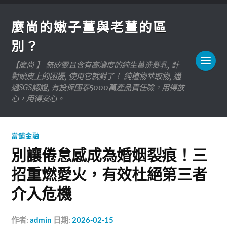
麼尚的嫩子薑與老薑的區
別？
【麼尚 】 無矽靈且含有高濃度的純生薑洗髮乳, 針
對頭皮上的困擾, 使用它就對了！ 純植物萃取物, 通
過SGS認證, 有投保國泰5000萬產品責任險，用得放
心，用得安心。
當舖金融
別讓倦怠感成為婚姻裂痕！三
招重燃愛火，有效杜絕第三者
介入危機
作者:
admin
日期:
2026-02-15