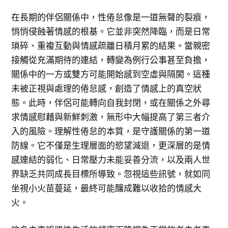
在長期的伴侶關係中，性倦怠像是一道無聲的裂痕，
悄悄侵蝕著情感的根基。它並非突然降臨，而是日常
瑣碎、重複互動與情感疏離日積月累的結果。當親密
接觸從充滿期待的連結，轉變為例行公事甚至負擔，
關係中的一方或雙方可能開始感到空虛與隔閡。這種
未被正視與處理的倦怠感，創造了情感上的真空狀
態。此時，伴侶可能轉向自我封閉，或在關係之外尋
求情感慰藉與新鮮刺激，無形中大幅提高了第三者介
入的風險。理解性倦怠的本質，是守護關係的第一道
防線。它不僅是生理層面的慾望減退，更深層的是情
感連結的弱化、日常壓力未能妥善分流，以及兩人世
界缺乏共同成長目標所導致。忽視這些訊號，就如同
坐視小火苗蔓延，最終可能釀成難以收拾的情感大
火。