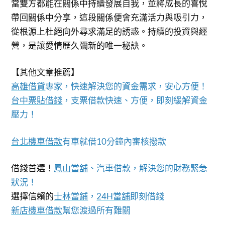
當雙方都能在關係中持續發展自我，並將成長的喜悅
帶回關係中分享，這段關係便會充滿活力與吸引力，
從根源上杜絕向外尋求滿足的誘惑。持續的投資與經
營，是讓愛情歷久彌新的唯一秘訣。
【其他文章推薦】
高雄借貸
專家，快速解決您的資金需求，安心方便！
台中票貼借錢
，支票借款快速、方便，即刻緩解資金
壓力！
台北機車借款
有車就借10分鐘內審核撥款
借錢首選！
鳳山當舖
、汽車借款，解決您的財務緊急
狀況！
選擇信賴的
士林當鋪
，
24H當舖
即刻借錢
新店機車借款
幫您渡過所有難關