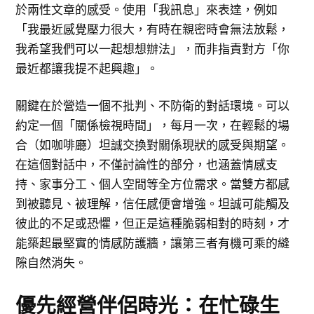
於兩性文章的感受。使用「我訊息」來表達，例如
「我最近感覺壓力很大，有時在親密時會無法放鬆，
我希望我們可以一起想想辦法」，而非指責對方「你
最近都讓我提不起興趣」。
關鍵在於營造一個不批判、不防衛的對話環境。可以
約定一個「關係檢視時間」，每月一次，在輕鬆的場
合（如咖啡廳）坦誠交換對關係現狀的感受與期望。
在這個對話中，不僅討論性的部分，也涵蓋情感支
持、家事分工、個人空間等全方位需求。當雙方都感
到被聽見、被理解，信任感便會增強。坦誠可能觸及
彼此的不足或恐懼，但正是這種脆弱相對的時刻，才
能築起最堅實的情感防護牆，讓第三者有機可乘的縫
隙自然消失。
優先經營伴侶時光：在忙碌生