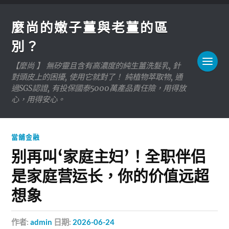
麼尚的嫩子薑與老薑的區
別？
【麼尚 】 無矽靈且含有高濃度的純生薑洗髮乳, 針
對頭皮上的困擾, 使用它就對了！ 純植物萃取物, 通
過SGS認證, 有投保國泰5000萬產品責任險，用得放
心，用得安心。
當舖金融
别再叫‘家庭主妇’！全职伴侣
是家庭营运长，你的价值远超
想象
作者:
admin
日期:
2026-06-24