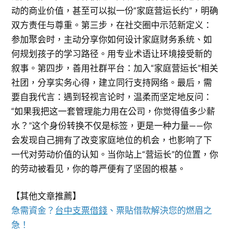
动的商业价值，甚至可以拟一份“家庭营运长约”，明确
双方责任与尊重。第三步，在社交圈中示范新定义：
参加聚会时，主动分享你如何设计家庭财务系统、如
何规划孩子的学习路径。用专业术语让环境接受新的
叙事。第四步，善用社群平台：加入“家庭营运长”相关
社团，分享实务心得，建立同行支持网络。最后，需
要自我代言：遇到轻视言论时，温柔而坚定地反问：
“如果我把这一套管理能力用在公司，你觉得值多少薪
水？”这个身份转换不仅是标签，更是一种力量——你
会发现自己拥有了改变家庭地位的机会，也影响了下
一代对劳动价值的认知。当你站上“营运长”的位置，你
的劳动被看见，你的尊严便有了坚固的根基。
【其他文章推薦】
急需資金？
台中支票借錢
、票貼借款解決您的燃眉之
急！