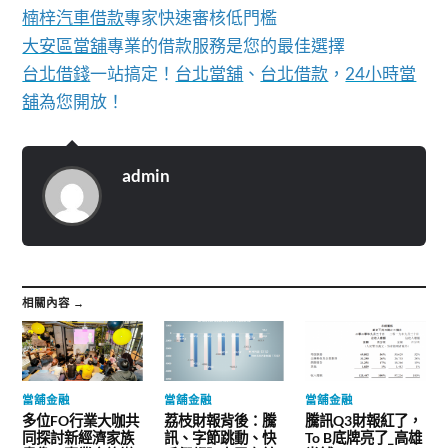
楠梓汽車借款
專家快速審核低門檻
大安區當舖
專業的借款服務是您的最佳選擇
台北借錢
一站搞定！
台北當舖
、
台北借款
，
24小時當
舖
為您開放！
admin
相關內容 →
當舖金融
當舖金融
當舖金融
多位FO行業大咖共
荔枝財報背後：騰
騰訊Q3財報紅了，
同探討新經濟家族
訊、字節跳動、快
To B底牌亮了_高雄