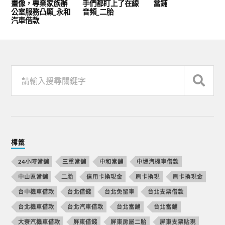
畫像，專業家族辦
手們都盯上了在線
當鋪
公室服務凸顯_永和
音頻_二胎
汽車借款
標籤
24小時當舖
三重當舖
中和當舖
中壢汽機車借款
中山區當舖
二胎
信用卡換現金
刷卡換現
刷卡換現金
台中機車借款
台北借錢
台北免留車
台北支票借款
台北機車借款
台北汽車借款
台北當舖
台北當鋪
大寮汽機車借款
屏東借錢
屏東房屋二胎
屏東支票貼現