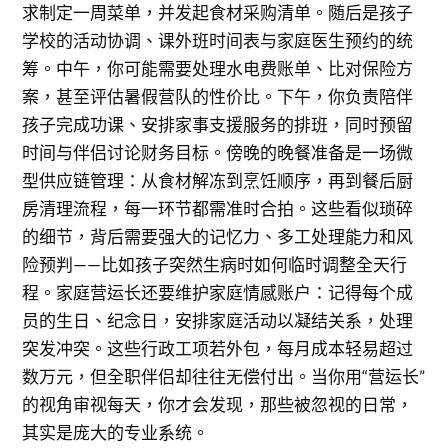
求制定一周菜单，并发起食材采购清单。随后是孩子
学校的活动协调、课外班时间表与家庭医生预约的统
筹。中午，你可能需要处理水电费账单、比对保险方
案，甚至评估暑假营队的性价比。下午，你负责陪伴
孩子完成功课、安排家事支援服务的排班，同时预留
时间与伴侣讨论财务目标。傍晚的晚餐准备是一场微
型供应链管理：从食材解冻到烹饪顺序，再到餐后厨
房清理流程，每一环节都需准时合拍。这些看似琐碎
的细节，背后需要强大的记忆力、多工处理能力和风
险预判——比如孩子突然生病时如何临时调整全天行
程。家庭营运长还要维护家庭情感账户：记得每个成
员的生日、纪念日，安排家庭活动以凝结关系，处理
突发冲突。这些行政工项若外包，每月成本轻易超过
数万元，但全职伴侣却往往无偿付出。当你用“营运长”
的视角审视每天，你才会发现，那些被忽视的日常，
其实是庞大的专业系统。