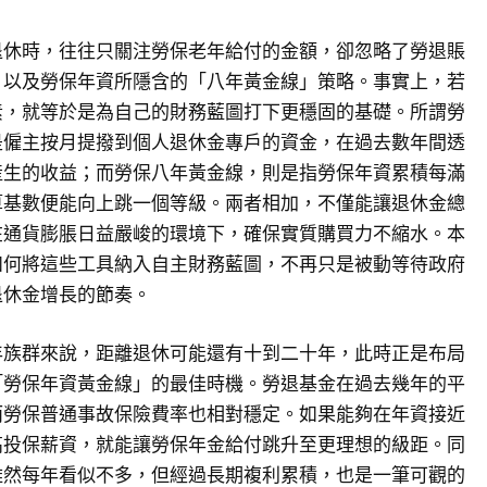
退休時，往往只關注勞保老年給付的金額，卻忽略了勞退賬
，以及勞保年資所隱含的「八年黃金線」策略。事實上，若
素，就等於是為自己的財務藍圖打下更穩固的基礎。所謂勞
是僱主按月提撥到個人退休金專戶的資金，在過去數年間透
產生的收益；而勞保八年黃金線，則是指勞保年資累積每滿
算基數便能向上跳一個等級。兩者相加，不僅能讓退休金總
在通貨膨脹日益嚴峻的環境下，確保實質購買力不縮水。本
如何將這些工具納入自主財務藍圖，不再只是被動等待政府
退休金增長的節奏。
年族群來說，距離退休可能還有十到二十年，此時正是布局
「勞保年資黃金線」的最佳時機。勞退基金在過去幾年的平
而勞保普通事故保險費率也相對穩定。如果能夠在年資接近
高投保薪資，就能讓勞保年金給付跳升至更理想的級距。同
雖然每年看似不多，但經過長期複利累積，也是一筆可觀的