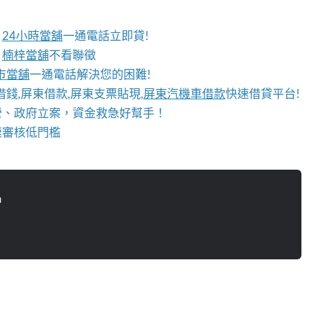
，
24小時當舖
一通電話立即貸!
？
楠梓當舖
不看聯徵
市當舖
一通電話解決您的困難!
錢,屏東借款,屏東支票貼現,
屏東汽機車借款
快速借貸平台!
營、政府立案，資金救急好幫手！
速審核低門檻
n