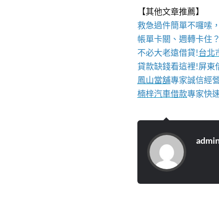
【其他文章推薦】
救急過件簡單不囉嗦
帳單卡關、週轉卡住
不必大老遠借貸!
台北
貸款缺錢看這裡!屏東借
鳳山當舖
專家誠信經
楠梓汽車借款
專家快
admi