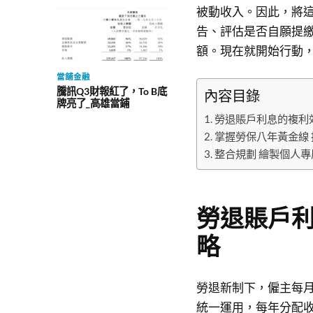
被動收入。因此，將
告、評估是否自願提
額。現在就開始行動
當舖金融
騰訊Q3財報紅了，To B底
內容目錄
牌亮了_高雄當鋪
勞退賬戶利息的複利
掌握勞保八年黃金線
整合規劃 繪製個人
勞退賬戶
略
勞退新制下，僱主每月
統一運用，每年分配收