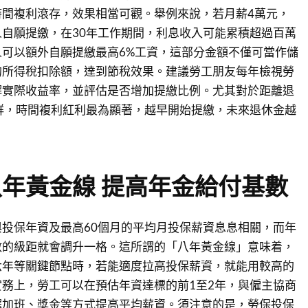
時間複利滾存，效果相當可觀。舉例來說，若月薪4萬元，
自願提繳，在30年工作期間，利息收入可能累積超過百萬
可以額外自願提繳最高6%工資，這部分金額不僅可當作儲
的所得稅扣除額，達到節稅效果。建議勞工朋友每年檢視勞
解實際收益率，並評估是否增加提繳比例。尤其對於距離退
群，時間複利紅利最為顯著，越早開始提繳，未來退休金越
年黃金線 提高年金給付基數
投保年資及最高60個月的平均月投保薪資息息相關，而年
數的級距就會調升一格。這所謂的「八年黃金線」意味着，
六年等關鍵節點時，若能適度拉高投保薪資，就能用較高的
務上，勞工可以在預估年資達標的前1至2年，與僱主協商
擇加班、獎金等方式提高平均薪資。須注意的是，勞保投保