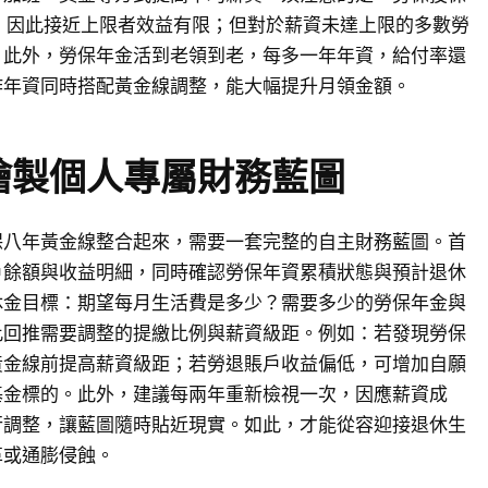
0元，因此接近上限者效益有限；但對於薪資未達上限的多數勞
。此外，勞保年金活到老領到老，每多一年年資，給付率還
作年資同時搭配黃金線調整，能大幅提升月領金額。
繪製個人專屬財務藍圖
保八年黃金線整合起來，需要一套完整的自主財務藍圖。首
戶餘額與收益明細，同時確認勞保年資累積狀態與預計退休
休金目標：期望每月生活費是多少？需要多少的勞保年金與
此回推需要調整的提繳比例與薪資級距。例如：若發現勞保
黃金線前提高薪資級距；若勞退賬戶收益偏低，可增加自願
基金標的。此外，建議每兩年重新檢視一次，因應薪資成
行調整，讓藍圖隨時貼近現實。如此，才能從容迎接退休生
革或通膨侵蝕。