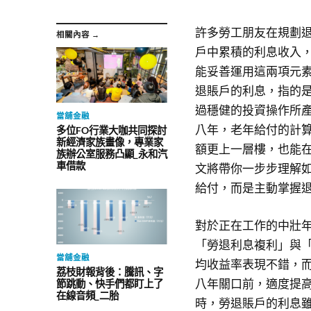
許多勞工朋友在規劃
相關內容 →
戶中累積的利息收入
能妥善運用這兩項元
退賬戶的利息，指的
過穩健的投資操作所
當舖金融
八年，老年給付的計
多位FO行業大咖共同探討
新經濟家族畫像，專業家
額更上一層樓，也能
族辦公室服務凸顯_永和汽
車借款
文將帶你一步步理解
給付，而是主動掌握
對於正在工作的中壯
「勞退利息複利」與
當舖金融
均收益率表現不錯，
荔枝財報背後：騰訊、字
八年關口前，適度提
節跳動、快手們都盯上了
在線音頻_二胎
時，勞退賬戶的利息