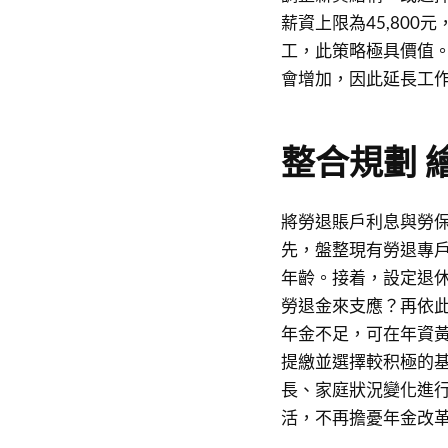
薪資上限為45,80
工，此策略極具價值
會增加，因此延長工
整合規劃 
將勞退賬戶利息與勞
先，盤整現有勞退專
年齡。接着，設定退
勞退金來支應？再依
年金不足，可在年資
提繳並選擇較积極的
長、家庭狀況變化進
活，不再擔憂年金改