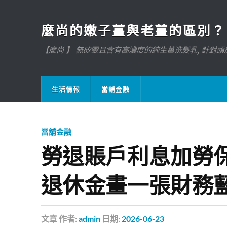
麼尚的嫩子薑與老薑的區別？
【麼尚 】 無矽靈且含有高濃度的純生薑洗髮乳, 針對頭皮
生活情報
當舖金融
當舖金融
勞退賬戶利息加勞
退休金畫一張財務
文章
作者:
admin
日期:
2026-06-23