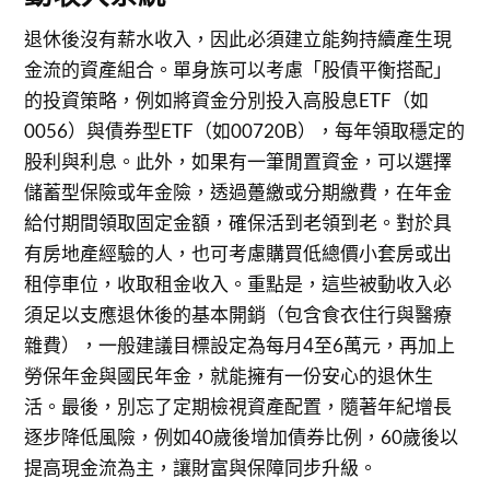
退休後沒有薪水收入，因此必須建立能夠持續產生現
金流的資產組合。單身族可以考慮「股債平衡搭配」
的投資策略，例如將資金分別投入高股息ETF（如
0056）與債券型ETF（如00720B），每年領取穩定的
股利與利息。此外，如果有一筆閒置資金，可以選擇
儲蓄型保險或年金險，透過躉繳或分期繳費，在年金
給付期間領取固定金額，確保活到老領到老。對於具
有房地產經驗的人，也可考慮購買低總價小套房或出
租停車位，收取租金收入。重點是，這些被動收入必
須足以支應退休後的基本開銷（包含食衣住行與醫療
雜費），一般建議目標設定為每月4至6萬元，再加上
勞保年金與國民年金，就能擁有一份安心的退休生
活。最後，別忘了定期檢視資產配置，隨著年紀增長
逐步降低風險，例如40歲後增加債券比例，60歲後以
提高現金流為主，讓財富與保障同步升級。