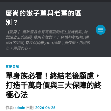
麼尚的嫩子薑與老薑的區
別？
【麼尚 】 無矽靈且含有高濃度的純生薑洗髮乳, 針
對頭皮上的困擾, 使用它就對了！ 純植物萃取物, 通
過SGS認證, 有投保國泰5000萬產品責任險，用得放
心，用得安心。
當舖金融
單身族必看！終結老後顧慮，
打造千萬身價與三大保障的終
極心法
作者:
admin
日期:
2026-06-26