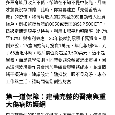
多單身族月收入不低，卻總在不知不覺中花光，月底
才驚覺沒存到錢。此時，你需要建立「先儲蓄後消
費」的習慣，將每月收入的20%至30%自動轉入投資
帳戶，例如選擇台灣的0050或美國的S&P 500 ETF，
透過定期定額長期持有，利用市場平均報酬率（約7%
至10%）與複利效應，30年後就能累積千萬資產。舉
例來說，25歲開始每月投資1萬元，年化報酬8%，到
了65歲退休時，帳戶價值將超過3,500萬元。這不是
運氣，而是數學法則。同時要避免頻繁進出市場，因
為短期波段操作只會增加手續費與稅務成本，並讓情
緒干擾決策。建議設定自動扣款，眼不見為淨，專心
工作與生活，讓時間替您創造財富。
第一道保障：建構完整的醫療與重
大傷病防護網
單身族最怕的就是生病倒下，不僅失去收入，還得面