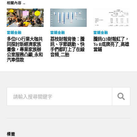
相關內容 →
當舖金融
當舖金融
當舖金融
多位FO行業大咖共
荔枝財報背後：騰
騰訊Q3財報紅了，
同探討新經濟家族
訊、字節跳動、快
To B底牌亮了_高雄
畫像，專業家族辦
手們都盯上了在線
當鋪
公室服務凸顯_永和
音頻_二胎
汽車借款
標籤