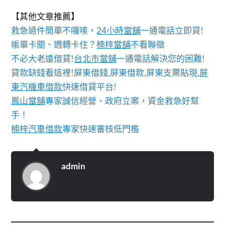
【其他文章推薦】
救急過件簡單不囉嗦，
24小時當舖
一通電話立即貸!
帳單卡關、週轉卡住？
楠梓當舖
不看聯徵
不必大老遠借貸!
台北市當舖
一通電話解決您的困難!
貸款缺錢看這裡!屏東借錢,屏東借款,屏東支票貼現,
屏
東汽機車借款
快速借貸平台!
鳳山當舖
專家誠信經營、政府立案，資金救急好幫
手！
楠梓汽車借款
專家快速審核低門檻
admin