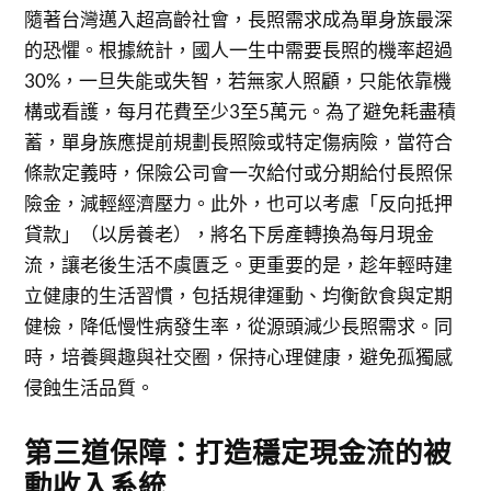
隨著台灣邁入超高齡社會，長照需求成為單身族最深
的恐懼。根據統計，國人一生中需要長照的機率超過
30%，一旦失能或失智，若無家人照顧，只能依靠機
構或看護，每月花費至少3至5萬元。為了避免耗盡積
蓄，單身族應提前規劃長照險或特定傷病險，當符合
條款定義時，保險公司會一次給付或分期給付長照保
險金，減輕經濟壓力。此外，也可以考慮「反向抵押
貸款」（以房養老），將名下房產轉換為每月現金
流，讓老後生活不虞匱乏。更重要的是，趁年輕時建
立健康的生活習慣，包括規律運動、均衡飲食與定期
健檢，降低慢性病發生率，從源頭減少長照需求。同
時，培養興趣與社交圈，保持心理健康，避免孤獨感
侵蝕生活品質。
第三道保障：打造穩定現金流的被
動收入系統