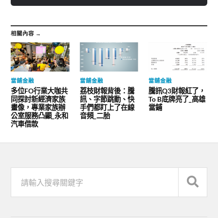
相關內容 →
當舖金融
當舖金融
當舖金融
多位FO行業大咖共
荔枝財報背後：騰
騰訊Q3財報紅了，
同探討新經濟家族
訊、字節跳動、快
To B底牌亮了_高雄
畫像，專業家族辦
手們都盯上了在線
當鋪
公室服務凸顯_永和
音頻_二胎
汽車借款