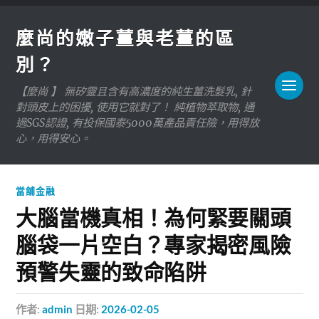
麼尚的嫩子薑與老薑的區
別？
【麼尚 】 無矽靈且含有高濃度的純生薑洗髮乳, 針
對頭皮上的困擾, 使用它就對了！ 純植物萃取物, 通
過SGS認證, 有投保國泰5000萬產品責任險，用得放
心，用得安心。
當舖金融
大腦當機真相！為何緊要關頭
腦袋一片空白？專家揭密風險
預警失靈的致命陷阱
作者:
admin
日期:
2026-02-05