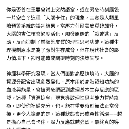
你是否曾在重要會議上突然語塞，或在緊急時刻腦袋
一片空白？這種「大腦卡住」的現象，其實是人類風
險預警系統的誤判結果。當壓力荷爾蒙皮質醇飆升，
大腦的杏仁核會過度活化，觸發原始的「戰或逃」反
應，反而抑制了前額葉皮質的理性思考功能。這種生
理機制原本是為了應對生存威脅，但在現代社會的壓
力情境下，卻可能造成關鍵時刻的決策失誤。
神經科學研究發現，當人們面對高壓情境時，大腦的
資源分配會出現劇烈變化。原本用於高階認知功能的
血液與能量，會被緊急調配到處理基本生存反應的區
域。這種「資源掠奪」現象導致理性思考能力暫時癱
瘓，即使你準備充分，也可能在重要時刻無法正常發
揮。更令人擔憂的是，這種狀態會形成惡性循環——越
是擔心自己會卡住，壓力反應就越強烈，最終真的導