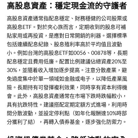
高股息資產：穩定現金流的守護者
高股息資產通常指配息穩定、財務穩健的公司股票或
高股息ETF。對於夾心族而言，定期收到的股息可補
貼家用或再投資，是應對日常開銷的利器。選擇標準
包括連續配息紀錄、股息殖利率高於平均值且波動
小。例如台灣的高股息ETF如0056、00878等，長期
配息穩定且費用低廉。配置比例建議佔總資產20%至
30%，並隨着收入增加逐步提高。注意分散產業，避
免過度集中於單一領域如金融或电子，以降低產業風
險。長期持有可發揮複利效果，同時享有資本利得機
會。此外，高股息資產通常在市場下跌時跌幅較小，
具有抗跌特性。建議搭配定期定額方式進場，利用時
間分散波動，並設定停利點（如年化報酬達10%時部
分獲利了結），再轉入債券基金，逐步強化防禦力。