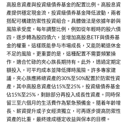
高股息資產與投資級債券基金的配置比例。高股息資
產提供穩定現金流，投資級債券基金降低波動，兩者
搭配可構建防禦性投資組合。具體做法是依據年齡與
風險承受度，每年調整比例，例如從年輕時的股六債
四，逐步轉為股四債六，並增加高股息ETF與債券基
金的權重。這樣既能參与市場成長，又能防範退休金
不足的風險。更重要的是，這種配置不需要頻繁操
作，適合忙碌的夾心族長期持有。此外，透過定期定
額投入，可平均成本並降低擇時風險。許多專家建
議，夾心族應將總資產的30%至50%配置於防禦性資
產，其中高股息資產佔15%至25%，投資級債券基金
佔15%至25%，剩餘部分再投入成長性資產。同時保
留三至六個月的生活費作為緊急預備金。隨着年齡增
長、薪資提升或子女經濟獨立，可再逐步提高防禦性
資產的比重，最終達成穩定收益與保本的目標。