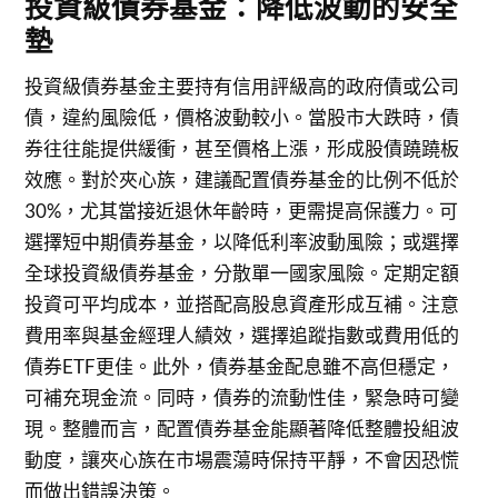
投資級債券基金：降低波動的安全
墊
投資級債券基金主要持有信用評級高的政府債或公司
債，違約風險低，價格波動較小。當股市大跌時，債
券往往能提供緩衝，甚至價格上漲，形成股債蹺蹺板
效應。對於夾心族，建議配置債券基金的比例不低於
30%，尤其當接近退休年齡時，更需提高保護力。可
選擇短中期債券基金，以降低利率波動風險；或選擇
全球投資級債券基金，分散單一國家風險。定期定額
投資可平均成本，並搭配高股息資產形成互補。注意
費用率與基金經理人績效，選擇追蹤指數或費用低的
債券ETF更佳。此外，債券基金配息雖不高但穩定，
可補充現金流。同時，債券的流動性佳，緊急時可變
現。整體而言，配置債券基金能顯著降低整體投組波
動度，讓夾心族在市場震蕩時保持平靜，不會因恐慌
而做出錯誤決策。