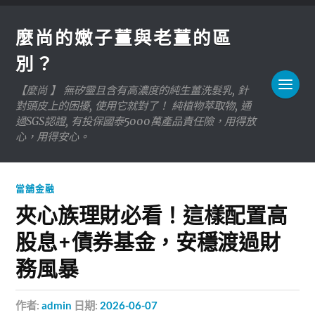
麼尚的嫩子薑與老薑的區
別？
【麼尚 】 無矽靈且含有高濃度的純生薑洗髮乳, 針
對頭皮上的困擾, 使用它就對了！ 純植物萃取物, 通
過SGS認證, 有投保國泰5000萬產品責任險，用得放
心，用得安心。
當舖金融
夾心族理財必看！這樣配置高
股息+債券基金，安穩渡過財
務風暴
作者:
admin
日期:
2026-06-07