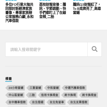
多位FO行業大咖共
荔枝財報背後：騰
騰訊Q3財報紅了，
同探討新經濟家族
訊、字節跳動、快
To B底牌亮了_高雄
畫像，專業家族辦
手們都盯上了在線
當鋪
公室服務凸顯_永和
音頻_二胎
汽車借款
標籤
24小時當舖
三重當舖
中和當舖
中壢汽機車借款
中山區當舖
二胎
信用卡換現金
刷卡換現
刷卡換現金
台中機車借款
台北借錢
台北免留車
台北支票借款