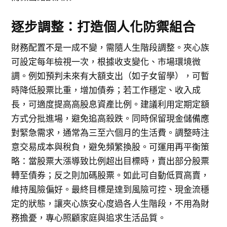
逐步調整：打造個人化防禦組合
財務配置不是一成不變，需隨人生階段調整。夾心族
可設定每年檢視一次，根據收支變化、市場環境微
調。例如預判未來有大額支出（如子女留學），可暫
時降低股票比重，增加債券；若工作穩定、收入成
長，可適度提高高股息資產比例。建議利用定期定額
方式分批進場，避免追高殺跌。同時保留現金儲備應
對緊急需求，通常為三至六個月的生活費。調整時注
意交易成本與稅負，避免頻繁換股。可運用再平衡策
略：當股票大漲導致比例超出目標時，賣出部分股票
轉至債券；反之則加碼股票。如此可自動低買高賣，
維持風險偏好。最終目標是達到風險可控、現金流穩
定的狀態，讓夾心族安心度過各人生階段，不用為財
務擔憂，專心照顧家庭與追求生活品質。