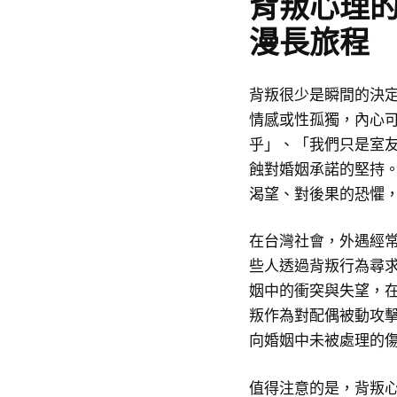
背叛心理
漫長旅程
背叛很少是瞬間的決
情感或性孤獨，內心可
乎」、「我們只是室
蝕對婚姻承諾的堅持
渴望、對後果的恐懼
在台灣社會，外遇經
些人透過背叛行為尋
姻中的衝突與失望，
叛作為對配偶被動攻
向婚姻中未被處理的
值得注意的是，背叛