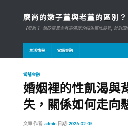
麼尚的嫩子薑與老薑的區別？
【麼尚 】 無矽靈且含有高濃度的純生薑洗髮乳, 針對頭皮
生活情報
當舖金融
當舖金融
婚姻裡的性飢渴與
失，關係如何走向
文章
作者:
admin
日期:
2026-02-05