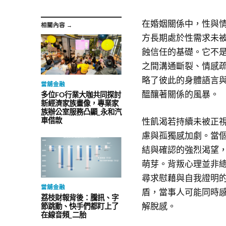
在婚姻關係中，性與
相關內容 →
方長期處於性需求未
蝕信任的基礎。它不
之間溝通斷裂、情感
略了彼此的身體語言
當舖金融
醞釀著關係的風暴。
多位FO行業大咖共同探討
新經濟家族畫像，專業家
族辦公室服務凸顯_永和汽
性飢渴若持續未被正
車借款
慮與孤獨感加劇。當
結與確認的強烈渴望
萌芽。背叛心理並非
尋求慰藉與自我證明
當舖金融
盾，當事人可能同時
荔枝財報背後：騰訊、字
解脫感。
節跳動、快手們都盯上了
在線音頻_二胎