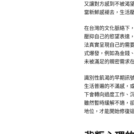
又讓對方感到不被渴
當新鮮感褪去，生活
在台灣的文化脈絡下
壓抑自己的慾望表達
法真實呈現自己的需
式爆發，例如為金錢
未被滿足的親密需求
識別性飢渴的早期訊
生活普遍的不滿感，
下會轉向過度工作、
雖然暫時緩解不適，
地位，才能開始修復