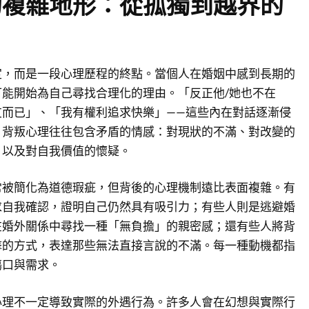
的複雜地形：從孤獨到越界的
定，而是一段心理歷程的終點。當個人在婚姻中感到長期的
能開始為自己尋找合理化的理由。「反正他/她也不在
友而已」、「我有權利追求快樂」——這些內在對話逐漸侵
。背叛心理往往包含矛盾的情感：對現狀的不滿、對改變的
，以及對自我價值的懷疑。
常被簡化為道德瑕疵，但背後的心理機制遠比表面複雜。有
求自我確認，證明自己仍然具有吸引力；有些人則是逃避婚
在婚外關係中尋找一種「無負擔」的親密感；還有些人將背
擊的方式，表達那些無法直接言說的不滿。每一種動機都指
傷口與需求。
心理不一定導致實際的外遇行為。許多人會在幻想與實際行