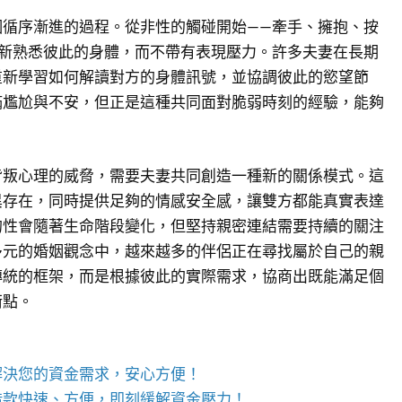
個循序漸進的過程。從非性的觸碰開始——牽手、擁抱、按
重新熟悉彼此的身體，而不帶有表現壓力。許多夫妻在長期
重新學習如何解讀對方的身體訊號，並協調彼此的慾望節
滿尷尬與不安，但正是這種共同面對脆弱時刻的經驗，能夠
背叛心理的威脅，需要夫妻共同創造一種新的關係模式。這
異存在，同時提供足夠的情感安全感，讓雙方都能真實表達
的性會隨著生命階段變化，但堅持親密連結需要持續的關注
多元的婚姻觀念中，越來越多的伴侶正在尋找屬於自己的親
傳統的框架，而是根據彼此的實際需求，協商出既能滿足個
衡點。
解決您的資金需求，安心方便！
借款快速、方便，即刻緩解資金壓力！