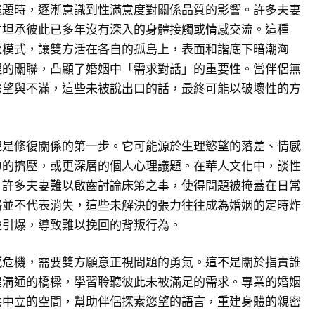
議題時，逐漸意識到性滿意度對關係品質的影響。許多夫妻
才坦承彼此已多年沒有深入的身體接觸或情感交流。這種
處模式，讓雙方活在各自的孤島上，表面和諧底下暗潮洶
理的關聯，凸顯了婚姻中「需求對話」的重要性。當伴侶無
慾望與不滿，這些未被說出口的話，最終可能以破壞性的方
貌是修復關係的第一步。它可能源於生理慾望的落差、情感
力的擠壓，或更深層的個人心理議題。在華人文化中，談性
，許多夫妻難以啟齒討論床笫之事，使得問題被掩蓋在日常
略並不代表消失，這些未解決的張力往往成為婚姻的定時炸
被引爆，導致難以挽回的背叛行為。
感危機，需要雙方願意正視問題的勇氣。這不是關於指責誰
建溝通的橋樑，學習聆聽彼此未被滿足的需求。專業的婚姻
供中立的空間，幫助伴侶探索慾望的語言，重建身體的親密