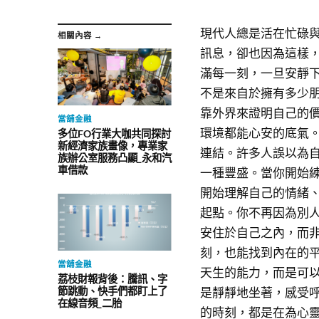
現代人總是活在忙碌
相關內容 →
訊息，卻也因為這樣
滿每一刻，一旦安靜
不是來自於擁有多少
靠外界來證明自己的
當舖金融
環境都能心安的底氣
多位FO行業大咖共同探討
新經濟家族畫像，專業家
連結。許多人誤以為
族辦公室服務凸顯_永和汽
車借款
一種豐盛。當你開始
開始理解自己的情緒
起點。你不再因為別
安住於自己之內，而
刻，也能找到內在的
當舖金融
天生的能力，而是可
荔枝財報背後：騰訊、字
節跳動、快手們都盯上了
是靜靜地坐著，感受
在線音頻_二胎
的時刻，都是在為心