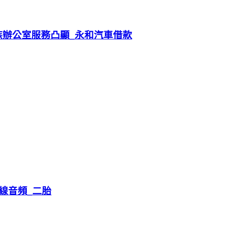
族辦公室服務凸顯_永和汽車借款
線音頻_二胎