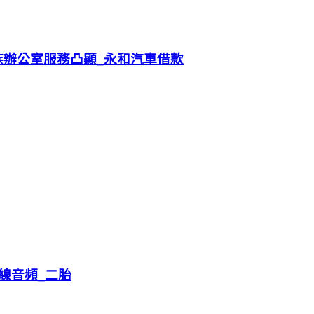
族辦公室服務凸顯_永和汽車借款
線音頻_二胎