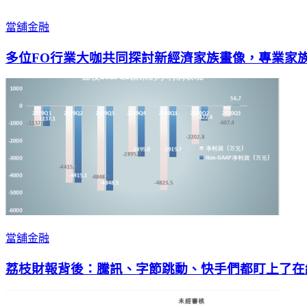
當舖金融
多位FO行業大咖共同探討新經濟家族畫像，專業家
當舖金融
荔枝財報背後：騰訊、字節跳動、快手們都盯上了在