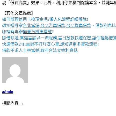
現「低買高賣」效果。此外，利用停損機制保護本金，並隨年
【其他文章推薦】
如何辦理
信用卡換現金
呢?懶人包流程詳細解說!
想知道哪家
台北當舖
,
台北汽車借款
,
台北機車借款
，借款利息比
哪裡有專辦
屏東汽機車借款
?
隨借隨還,
高雄當舖
以一流服務,當日放款快速保密,讓你輕鬆借貸
快速借款
24H當鋪
不打烊安心貸,想知道更多貸款流程?
借款不求人
士林當鋪
,政府合法立案利息低
admin
相關內容 →