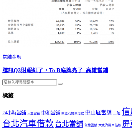
當舖金融
騰訊Q3財報紅了，To B底牌亮了_高雄當鋪
搜
尋
標籤
信
中山區當舖
24小時當舖
中和當舖
二胎
三重當舖
中壢汽機車借款
台北汽車借款
屏
台北當舖
台北當鋪
大寮汽機車借款