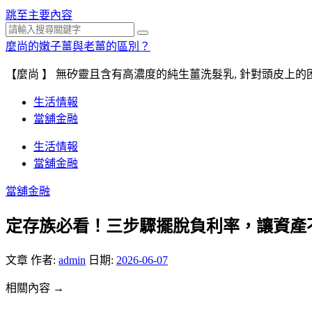
跳至主要內容
搜
麼尚的嫩子薑與老薑的區別？
尋
【麼尚 】 無矽靈且含有高濃度的純生薑洗髮乳, 針對頭皮上的困
生活情報
當舖金融
生活情報
當舖金融
當舖金融
定存族必看！三步驟擺脫負利率，讓資產
文章
作者:
admin
日期:
2026-06-07
相關內容 →