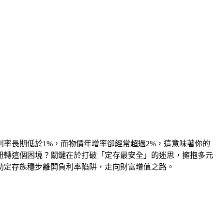
率長期低於1%，而物價年增率卻經常超過2%，這意味著你的
扭轉這個困境？關鍵在於打破「定存最安全」的迷思，擁抱多元
助定存族穩步離開負利率陷阱，走向財富增值之路。