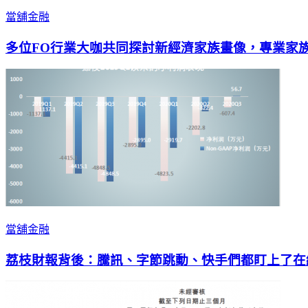
當舖金融
多位FO行業大咖共同探討新經濟家族畫像，專業家
當舖金融
荔枝財報背後：騰訊、字節跳動、快手們都盯上了在