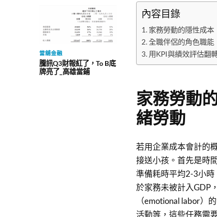
內容目錄
家務勞動的隱性成本
全職伴侶的角色職能
用KPI與績效評估翻
當舖金融
騰訊Q3財報紅了，To B底
牌亮了_高雄當鋪
家務勞動
緒勞動
若用企業成本會計的
接送小孩。首先是時
準備耗時平均2-3小
於家務未被計入GDP
（emotional l
活動等，這些任務需