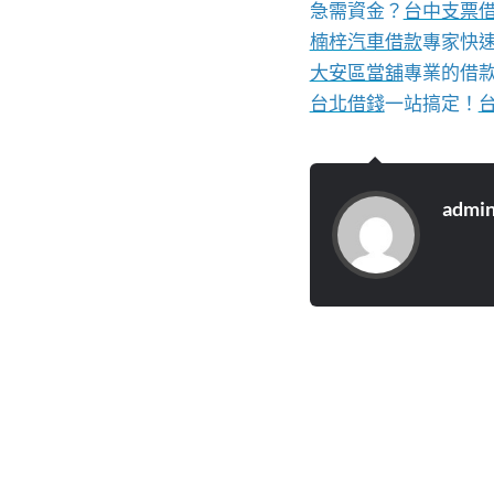
急需資金？
台中支票
楠梓汽車借款
專家快
大安區當舖
專業的借
台北借錢
一站搞定！
admi