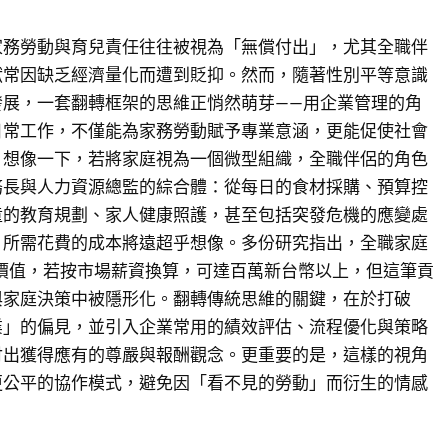
家務勞動與育兒責任往往被視為「無償付出」，尤其全職伴
獻常因缺乏經濟量化而遭到貶抑。然而，隨著性別平等意識
發展，一套翻轉框架的思維正悄然萌芽——用企業管理的角
日常工作，不僅能為家務勞動賦予專業意涵，更能促使社會
。想像一下，若將家庭視為一個微型組織，全職伴侶的角色
務長與人力資源總監的綜合體：從每日的食材採購、預算控
童的教育規劃、家人健康照護，甚至包括突發危機的應變處
，所需花費的成本將遠超乎想像。多份研究指出，全職家庭
價值，若按市場薪資換算，可達百萬新台幣以上，但這筆貢
與家庭決策中被隱形化。翻轉傳統思維的關鍵，在於打破
業」的偏見，並引入企業常用的績效評估、流程優化與策略
付出獲得應有的尊嚴與報酬觀念。更重要的是，這樣的視角
更公平的協作模式，避免因「看不見的勞動」而衍生的情感