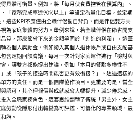
變得具體可衡量。例如，將「每月伙食費控管在預算內」、
、「家務完成率達90%以上」等設定為量化目標，並定期
，這些KPI不應僅由全職伴侶獨自背負，而是伴侶雙方共
果視為家庭集體的努力。舉例來說，若全職伴侶在節省開支
活品質，那麼節省下來的金額等同於「創造的利潤」，這筆
例轉為個人獎勵金，例如撥入其個人退休帳戶或自由支配基
也包含定期回饋會議，每月一次針對家庭運作進行「檢討與
季會，讓雙方都能提出建議，例如「本月的餐點多樣性不
？」或「孩子的接送時間能否更有效銜接？」。透過這樣的
為單方的責任，而是一個團隊協作項目。更重要的是，當全
標與認可，其心理報償與成就感會大幅提升，減少倦怠感，
意投入全職家務角色。這套思維翻轉了傳統「男主外、女主
家庭勞動從隱形付出轉變為可評鑑、可優化的專業領域，最
庭和諧。