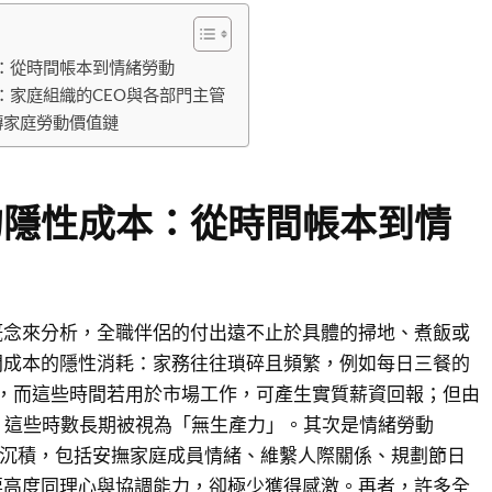
：從時間帳本到情緒勞動
：家庭組織的CEO與各部門主管
轉家庭勞動價值鏈
的隱性成本：從時間帳本到情
概念來分析，全職伴侶的付出遠不止於具體的掃地、煮飯或
間成本的隱性消耗：家務往往瑣碎且頻繁，例如每日三餐的
時，而這些時間若用於市場工作，可產生實質薪資回報；但由
，這些時數長期被視為「無生產力」。其次是情緒勞動
abor）的沉積，包括安撫家庭成員情緒、維繫人際關係、規劃節日
要高度同理心與協調能力，卻極少獲得感激。再者，許多全