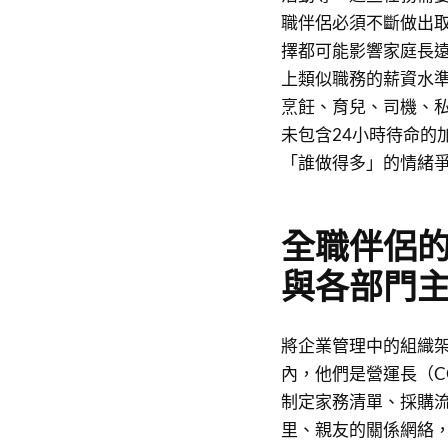
職伴侶必須不斷做出
擇都可能影響家庭長
上類似職務的薪資水
烹飪、育兒、司機、私
未包含24小時待命的
「誰做得多」的情緒
全職伴侶的
與各部門
將企業管理中的組織
內，他們是營運長（C
制定家務清單、採購
里、親友的關係網絡