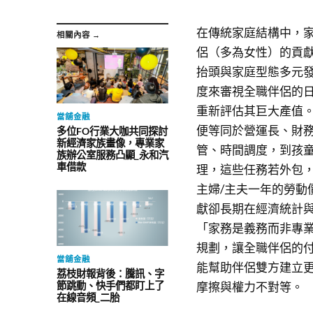
在傳統家庭結構中，
相關內容 →
侶（多為女性）的貢
抬頭與家庭型態多元
度來審視全職伴侶的
重新評估其巨大產值
當舖金融
便等同於營運長、財
多位FO行業大咖共同探討
新經濟家族畫像，專業家
管、時間調度，到孩
族辦公室服務凸顯_永和汽
車借款
理，這些任務若外包
主婦/主夫一年的勞動
獻卻長期在經濟統計
「家務是義務而非專
規劃，讓全職伴侶的
當舖金融
能幫助伴侶雙方建立
荔枝財報背後：騰訊、字
節跳動、快手們都盯上了
摩擦與權力不對等。
在線音頻_二胎