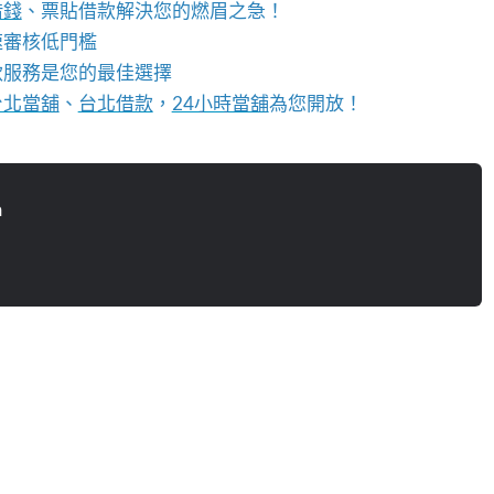
借錢
、票貼借款解決您的燃眉之急！
速審核低門檻
款服務是您的最佳選擇
台北當舖
、
台北借款
，
24小時當舖
為您開放！
n