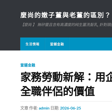
麼尚的嫩子薑與老薑的區別？
【麼尚 】 無矽靈且含有高濃度的純生薑洗髮乳, 針對頭皮
生活情報
當舖金融
當舖金融
家務勞動新解：用
全職伴侶的價值
文章
作者:
admin
日期:
2026-06-25