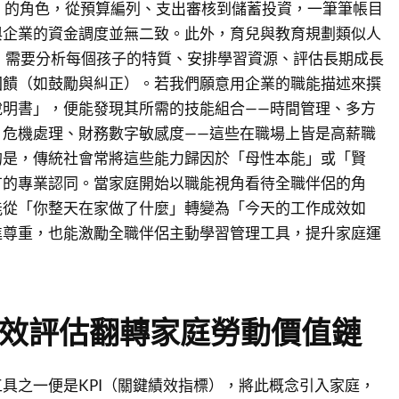
）的角色，從預算編列、支出審核到儲蓄投資，一筆筆帳目
與企業的資金調度並無二致。此外，育兒與教育規劃類似人
，需要分析每個孩子的特質、安排學習資源、評估長期成長
回饋（如鼓勵與糾正）。若我們願意用企業的職能描述來撰
說明書」，便能發現其所需的技能組合——時間管理、多方
、危機處理、財務數字敏感度——這些在職場上皆是高薪職
的是，傳統社會常將這些能力歸因於「母性本能」或「賢
有的專業認同。當家庭開始以職能視角看待全職伴侶的角
能從「你整天在家做了什麼」轉變為「今天的工作成效如
進尊重，也能激勵全職伴侶主動學習管理工具，提升家庭運
績效評估翻轉家庭勞動價值鏈
具之一便是KPI（關鍵績效指標），將此概念引入家庭，