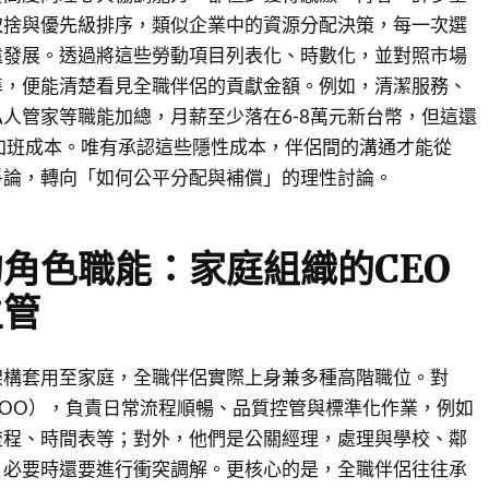
取捨與優先級排序，類似企業中的資源分配決策，每一次選
遠發展。透過將這些勞動項目列表化、時數化，並對照市場
準，便能清楚看見全職伴侶的貢獻金額。例如，清潔服務、
人管家等職能加總，月薪至少落在6-8萬元新台幣，但這還
加班成本。唯有承認這些隱性成本，伴侶間的溝通才能從
爭論，轉向「如何公平分配與補償」的理性討論。
角色職能：家庭組織的CEO
主管
架構套用至家庭，全職伴侶實際上身兼多種高階職位。對
OO），負責日常流程順暢、品質控管與標準化作業，例如
流程、時間表等；對外，他們是公關經理，處理與學校、鄰
，必要時還要進行衝突調解。更核心的是，全職伴侶往往承