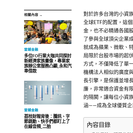
對於許多台灣的小資
相關內容 →
全球ETF的配置，這
金，也不必精通各國股
了參與全球頂尖企業成
就成為蘋果、微軟、
當舖金融
局限於台股市場的起
多位FO行業大咖共同探討
新經濟家族畫像，專業家
方式，不僅降低了單
族辦公室服務凸顯_永和汽
車借款
機構法人相似的廣度
長引擎，是保護並增長
廉，非常適合資金有
的隔閡，讓每位小資
涵——成為全球優質
當舖金融
荔枝財報背後：騰訊、字
節跳動、快手們都盯上了
內容目錄
在線音頻_二胎