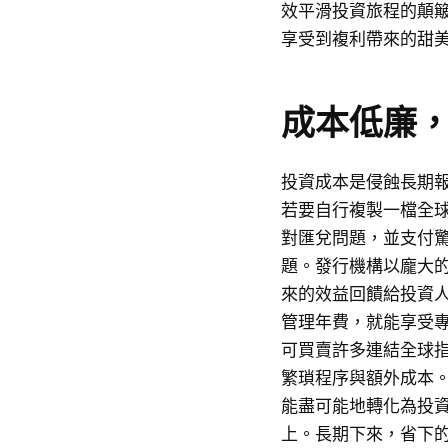
效平滑投資旅程的顛
享受到複利帶來的甜
成本低廉
投資成本是侵蝕長期
若要自行複製一檔全
對匯兌問題，並支付驚
題。發行機構以龐大
來的效益回饋給投資
管理年費，就能享受
可買賣許多連結全球指
繁瑣程序與額外成本
能盡可能地轉化為投
上。長期下來，省下