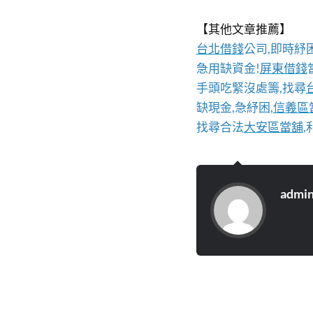
【其他文章推薦】
台北借錢
公司,即時紓
急用缺資金!
屏東借錢
手頭吃緊沒處籌,找尋
缺現金,急紓困,
信義區
找尋合法
大安區當舖
admi