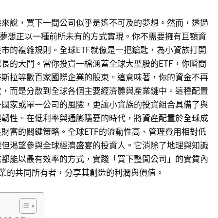
族來說，買下一間公司似乎是遙不可及的夢想。然而，透過
個夢想正以一種前所未有的方式實現。你不需要擁有巨額資
市的複雜規則。全球ETF就像是一把鑰匙，為小資族打開
長的大門。當你投資一檔涵蓋全球大型股的ETF，你瞬間
特斯拉等數百家國際企業的股東。這意味著，你的資金不再
伏，而是分散到全球各個主要經濟體與產業鏈中。這種配置
一國家或單一公司的風險，更讓小資族的投資組合具備了與
與韌性。在低利率與通膨隱憂的時代，將資產配置於全球成
財富的關鍵策略。全球ETF的流動性高、管理費用相對低
限但渴望參與全球經濟盛宴的投資人。它消除了地理與知識
族都能以最有效率的方式，實踐「買下整間公司」的實質內
企業的共同所有者，分享其創造的利潤與價值。