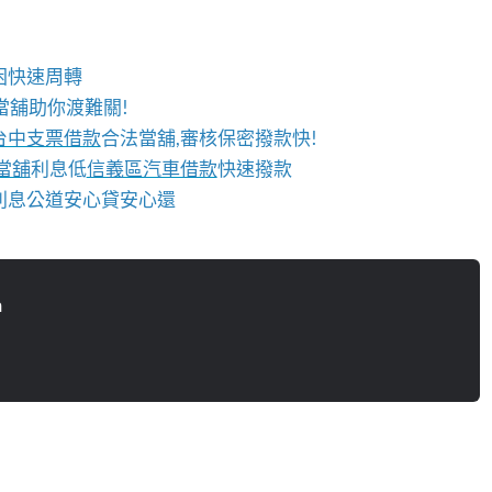
困快速周轉
當舖助你渡難關!
台中支票借款
合法當舖,審核保密撥款快!
當舖
利息低
信義區汽車借款
快速撥款
,利息公道安心貸安心還
n