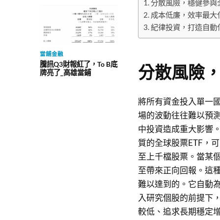
分散風險，穩健參與
成本低廉，效率最大
紀律投資，打造自動
當舖金融
騰訊Q3財報紅了，To B底
分散風險
牌亮了_高雄當鋪
將所有資金投入單一
場的波動往往難以預
中投資造成重大影響。
質的全球股票ETF，
至上千檔股票。當某
至帶來正向回報。這
難以達到的。它自動
入研究個股的前提下
較低、追求長期穩定