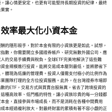
簸，讓心情更安定，也更有可能堅持長期投資的紀律，最終
美果實。
，效率最大化小資本金
報酬的隱形殺手，對於本金有限的小資族更是如此。試想，
球指數，你需要開立多國證券帳戶、研究無數外國公司、應
人的交易手續費與稅負。全球ETF完美地解決了這些難
的資金規模進行投資，能將交易成本壓到最低，並將節省下
人，體現為低廉的管理費。投資人僅需支付極小的比例作為
專業團隊打理的全方位投資服務。此外，在台灣證券市場即
數的ETF，交易方式與買賣台股無異，省去了跨境投資的
。這種高效率、低門檻的特性，讓小資族珍貴的每一分錢都
資本金，直接參與市場成長，而不是消耗在各種中間費用
的成本經過複利放大，對最終財富的累積有著不容小覷的正