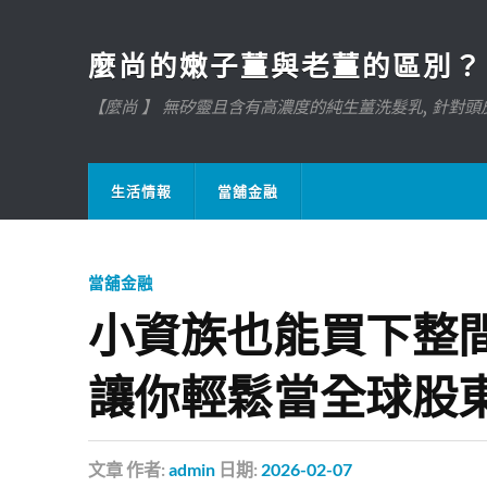
麼尚的嫩子薑與老薑的區別？
【麼尚 】 無矽靈且含有高濃度的純生薑洗髮乳, 針對頭皮
生活情報
當舖金融
當舖金融
小資族也能買下整間
讓你輕鬆當全球股
文章
作者:
admin
日期:
2026-02-07