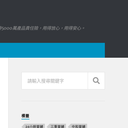
國泰5000萬產品責任險，用得放心，用得安心。
標籤
24小時當舖
三重當舖
中和當舖