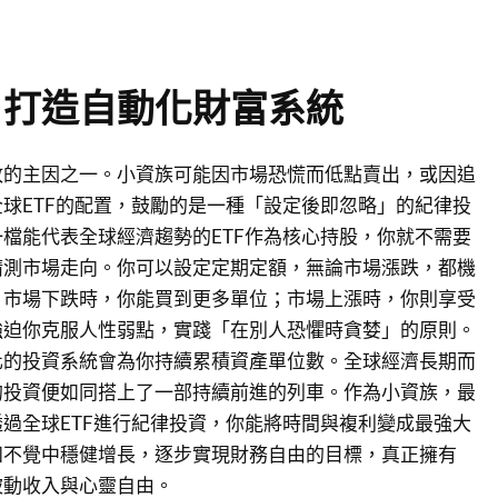
，打造自動化財富系統
敗的主因之一。小資族可能因市場恐慌而低點賣出，或因追
球ETF的配置，鼓勵的是一種「設定後即忽略」的紀律投
檔能代表全球經濟趨勢的ETF作為核心持股，你就不需要
猜測市場走向。你可以設定定期定額，無論市場漲跌，都機
。市場下跌時，你能買到更多單位；市場上漲時，你則享受
強迫你克服人性弱點，實踐「在別人恐懼時貪婪」的原則。
化的投資系統會為你持續累積資產單位數。全球經濟長期而
的投資便如同搭上了一部持續前進的列車。作為小資族，最
過全球ETF進行紀律投資，你能將時間與複利變成最強大
知不覺中穩健增長，逐步實現財務自由的目標，真正擁有
被動收入與心靈自由。