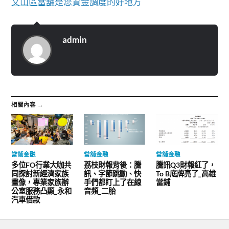
文山區當舖
是您資金調度的好地方
admin
相關內容 →
當舖金融
當舖金融
當舖金融
多位FO行業大咖共
荔枝財報背後：騰
騰訊Q3財報紅了，
同探討新經濟家族
訊、字節跳動、快
To B底牌亮了_高雄
畫像，專業家族辦
手們都盯上了在線
當鋪
公室服務凸顯_永和
音頻_二胎
汽車借款