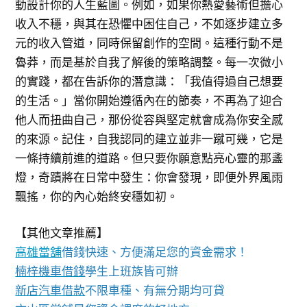
動設計你的人生藍圖。例如，如果你熱愛藝術但擔心
收入不穩，與其在恐懼中困住自己，不如逐步建立多
元的收入管道，同時保留創作的空間。這種行動不是
魯莽，而是基於自我了解後的策略調整。每一次微小
的實踐，都在告訴你的潛意識：「我值得過自己想要
的生活。」當你開始遵循內在的節奏，不再為了迎合
他人而扭曲自己，那份從容與堅定就會成為你安全感
的來源。記住，自我認同的建立並非一蹴可幾，它是
一條持續前進的道路。但只要你願意點亮心靈的那盞
燈，奇蹟將在日常中發生：你會發現，即便外界風雨
飄搖，你的內心始終安穩如初。
【其他文章推薦】
高雄當舖
借錢快速、方便滿足您的資金需求！
楠梓機車借錢
學生上班族皆可辦
新店汽車借款
不限車種、有無分期均可貸