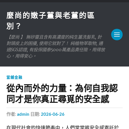
麼尚的嫩子薑與老薑的區
別？
【麼尚 】 無矽靈且含有高濃度的純生薑洗髮乳, 針
對頭皮上的困擾, 使用它就對了！ 純植物萃取物, 通
過SGS認證, 有投保國泰5000萬產品責任險，用得放
心，用得安心。
當舖金融
從內而外的力量：為何自我認
同才是你真正尋覓的安全感
作者:
admin
日期:
2026-06-26
在現代社會的快速節奏中，人們常常將安全感寄託於