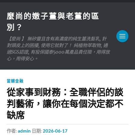
麼尚的嫩子薑與老薑的區
別？
【麼尚 】 無矽靈且含有高濃度的純生薑洗髮乳, 針
對頭皮上的困擾, 使用它就對了！ 純植物萃取物, 通
過SGS認證, 有投保國泰5000萬產品責任險，用得放
心，用得安心。
當舖金融
從家事到財務：全職伴侶的談
判藝術，讓你在每個決定都不
缺席
作者:
admin
日期:
2026-06-17