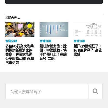
相關內容 →
當舖金融
當舖金融
當舖金融
多位FO行業大咖共
荔枝財報背後：騰
騰訊Q3財報紅了，
同探討新經濟家族
訊、字節跳動、快
To B底牌亮了_高雄
畫像，專業家族辦
手們都盯上了在線
當鋪
公室服務凸顯_永和
音頻_二胎
汽車借款