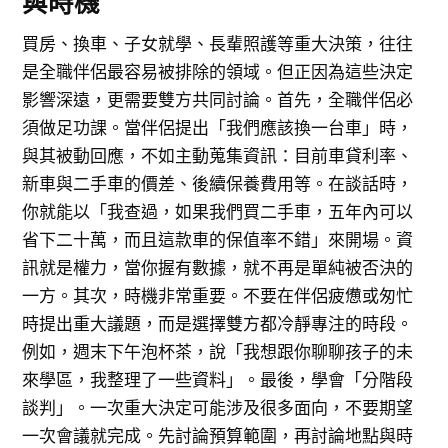
與時機
買房、換車、子女就學、長輩照護等重大決策，往往
是全職伴侶最容易被排除的領域。但正因為這些決定
影響深遠，更需要雙方共同討論。首先，全職伴侶必
須做足功課。當伴侶提出「我們應該換一台車」時，
與其被動回應，不如主動蒐集資訊：目前車貸利率、
新車與二手車的價差、後續保養費用等。在談話時，
你就能以「我查過，如果我們買二手車，五年內可以
省下二十萬，而且這款車的保值率不錯」來開場。資
訊就是權力，當你握有數據，就不再是單純被否決的
一方。其次，時機非常重要。不要在伴侶疲憊或匆忙
時提出重大議題，而是選擇雙方都冷靜專注的時段。
例如，週末下午泡杯茶，說「我想跟你聊聊孩子的未
來學區，我整理了一些資料」。最後，學會「分階段
談判」。一次重大決定可能涉及很多面向，不要期望
一次會議就完成。先討論預算範圍，再討論地點與時