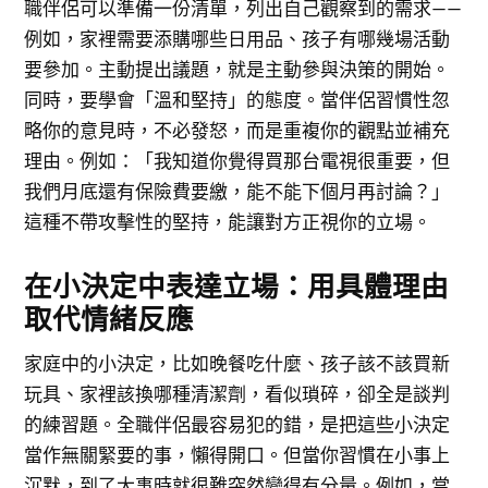
職伴侶可以準備一份清單，列出自己觀察到的需求——
例如，家裡需要添購哪些日用品、孩子有哪幾場活動
要參加。主動提出議題，就是主動參與決策的開始。
同時，要學會「溫和堅持」的態度。當伴侶習慣性忽
略你的意見時，不必發怒，而是重複你的觀點並補充
理由。例如：「我知道你覺得買那台電視很重要，但
我們月底還有保險費要繳，能不能下個月再討論？」
這種不帶攻擊性的堅持，能讓對方正視你的立場。
在小決定中表達立場：用具體理由
取代情緒反應
家庭中的小決定，比如晚餐吃什麼、孩子該不該買新
玩具、家裡該換哪種清潔劑，看似瑣碎，卻全是談判
的練習題。全職伴侶最容易犯的錯，是把這些小決定
當作無關緊要的事，懶得開口。但當你習慣在小事上
沉默，到了大事時就很難突然變得有分量。例如，當