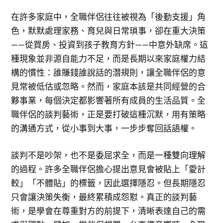
在許多家庭中，全職伴侶往往被視為「後勤支援」角
色，默默處理家務、育兒與日常瑣事，卻在重大決策
——從買房、投資到孩子教育方針——中意外缺席。這
種現象並非源自能力不足，而是長期以來家庭權力結
構的慣性：誰賺錢誰說話的潛規則，讓全職伴侶的意
見常被低估或忽略。然而，家庭本該是共同經營的合
夥事業，每個決定都影響著所有成員的生活品質。全
職伴侶的談判藝術，正是要打破這種沉默，用有策略
的溝通方式，從小事到大事，一步步奪回話語權。
談判不是吵架，也不是委屈求全，而是一種雙向理解
的過程。許多全職伴侶擔心提出意見會被貼上「愛計
較」「不體貼」的標籤，因此選擇隱忍。但長期隱忍
只會讓決策失衡，最終累積成怨懟。真正的談判藝
術，是學會在尊重對方的前提下，清晰表達自己的需