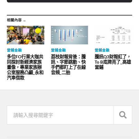
相關內容 →
當舖金融
當舖金融
當舖金融
多位FO行業大咖共
荔枝財報背後：騰
騰訊Q3財報紅了，
同探討新經濟家族
訊、字節跳動、快
To B底牌亮了_高雄
畫像，專業家族辦
手們都盯上了在線
當鋪
公室服務凸顯_永和
音頻_二胎
汽車借款