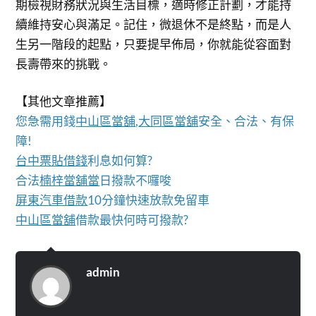
期檢視財務狀況與生活目標，適時修正計劃，才能持
續維持安心與滿足。記住，微退休不是終點，而是人
生另一階段的起點，只要提早佈局，你就能從容面對
長壽帶來的挑戰。
【其他文章推薦】
您急需用錢
中山區當舖
,
大同區當舖
安全、合法、有保
障!
台中票貼借錢
利息如何算?
合法
楠梓當舖當
日撥款不囉唆
屏東汽車借款
10分鐘快速放款免留車
中山區當舖
借款最快何時可撥款?
admin