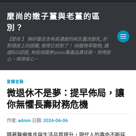
麼尚的嫩子薑與老薑的區
別？
【麼尚 】 無矽靈且含有高濃度的純生薑洗髮乳, 針
對頭皮上的困擾, 使用它就對了！ 純植物萃取物, 通
過SGS認證, 有投保國泰5000萬產品責任險，用得放
心，用得安心。
當舖金融
微退休不是夢：提早佈局，讓
你無懼長壽財務危機
作者:
admin
日期:
2026-06-06
隨著醫療進步與生活品質提升，現代人的壽命不斷延