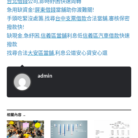
台北借錢
公司,即時紓困快速周轉
急用缺資金!
屏東借錢
當舖助你渡難關!
手頭吃緊沒處籌,找尋
台中支票借款
合法當舖,審核保密
撥款快!
缺現金,急紓困,
信義區當舖
利息低
信義區汽車借款
快速
撥款
找尋合法
大安區當舖
,利息公道安心貸安心還
admin
相關內容 →