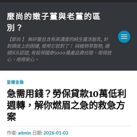
麼尚的嫩子薑與老薑的區
別？
【麼尚 】 無矽靈且含有高濃度的純生薑洗髮乳, 針
對頭皮上的困擾, 使用它就對了！ 純植物萃取物, 通
過SGS認證, 有投保國泰5000萬產品責任險，用得放
心，用得安心。
當舖金融
急需用錢？勞保貸款10萬低利
週轉，解你燃眉之急的救急方
案
作者:
admin
日期:
2026-01-02