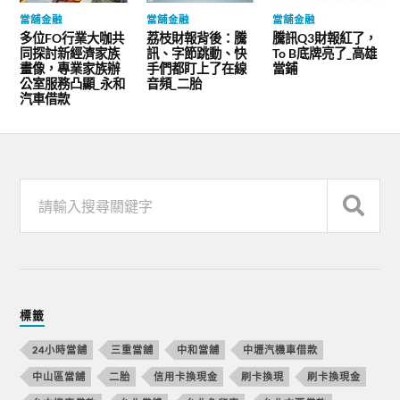
當舖金融
當舖金融
當舖金融
多位FO行業大咖共
荔枝財報背後：騰
騰訊Q3財報紅了，
同探討新經濟家族
訊、字節跳動、快
To B底牌亮了_高雄
畫像，專業家族辦
手們都盯上了在線
當鋪
公室服務凸顯_永和
音頻_二胎
汽車借款
標籤
24小時當舖
三重當舖
中和當舖
中壢汽機車借款
中山區當舖
二胎
信用卡換現金
刷卡換現
刷卡換現金