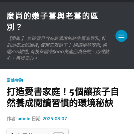
麼尚的嫩子薑與老薑的區
別？
【麼尚 】 無矽靈且含有高濃度的純生薑洗髮乳, 針
對頭皮上的困擾, 使用它就對了！ 純植物萃取物, 通
過SGS認證, 有投保國泰5000萬產品責任險，用得放
心，用得安心。
當舖金融
打造愛書家庭！5個讓孩子自
然養成閱讀習慣的環境秘訣
作者:
admin
日期:
2025-08-07