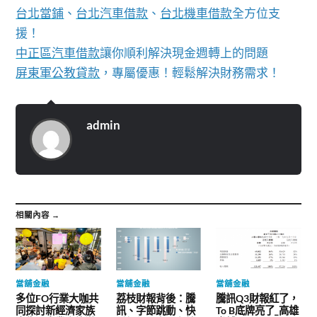
台北當鋪
、
台北汽車借款
、
台北機車借款
全方位支
援！
中正區汽車借款
讓你順利解決現金週轉上的問題
屏東軍公教貸款
，專屬優惠！輕鬆解決財務需求！
admin
相關內容 →
當舖金融
當舖金融
當舖金融
多位FO行業大咖共
荔枝財報背後：騰
騰訊Q3財報紅了，
同探討新經濟家族
訊、字節跳動、快
To B底牌亮了_高雄