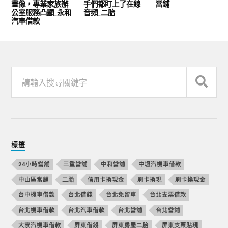
畫像，專業家族辦
手們都盯上了在線
當鋪
公室服務凸顯_永和
音頻_二胎
汽車借款
標籤
24小時當舖
三重當舖
中和當舖
中壢汽機車借款
中山區當舖
二胎
信用卡換現金
刷卡換現
刷卡換現金
台中機車借款
台北借錢
台北免留車
台北支票借款
台北機車借款
台北汽車借款
台北當舖
台北當鋪
大寮汽機車借款
屏東借錢
屏東房屋二胎
屏東支票貼現