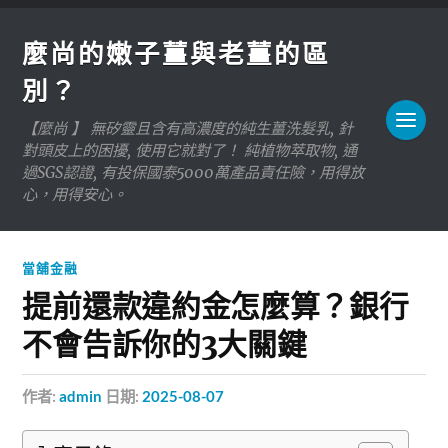
麼尚的嫩子薑與老薑的區
別？
【麼尚 】 無矽靈且含有高濃度的純生薑洗髮乳, 針
對頭皮上的困擾, 使用它就對了！ 純植物萃取物, 通
過SGS認證, 有投保國泰5000萬產品責任險，用得放
心，用得安心。
當舖金融
提前還款違約金怎麼算？銀行
不會告訴你的3大關鍵
作者:
admin
日期:
2025-08-07