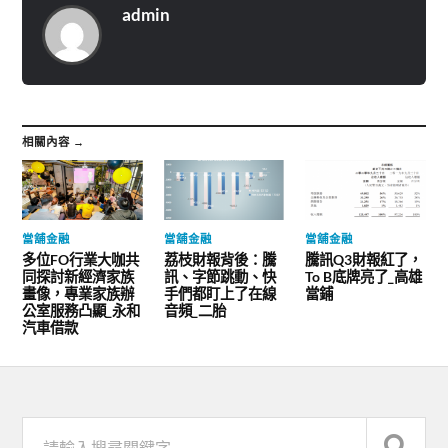
admin
相關內容 →
當舖金融
當舖金融
當舖金融
多位FO行業大咖共
荔枝財報背後：騰
騰訊Q3財報紅了，
同探討新經濟家族
訊、字節跳動、快
To B底牌亮了_高雄
畫像，專業家族辦
手們都盯上了在線
當鋪
公室服務凸顯_永和
音頻_二胎
汽車借款