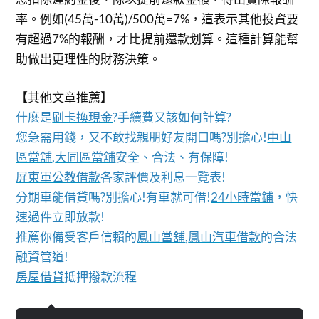
率。例如(45萬-10萬)/500萬=7%，這表示其他投資要
有超過7%的報酬，才比提前還款划算。這種計算能幫
助做出更理性的財務決策。
【其他文章推薦】
什麼是
刷卡換現金
?手續費又該如何計算?
您急需用錢，又不敢找親朋好友開口嗎?別擔心!
中山
區當舖
,
大同區當舖
安全、合法、有保障!
屏東軍公教借款
各家評價及利息一覽表!
分期車能借貸嗎?別擔心!有車就可借!
24小時當鋪
，快
速過件立即放款!
推薦你備受客戶信賴的
鳳山當舖
,
鳳山汽車借款
的合法
融資管道!
房屋借貸
抵押撥款流程