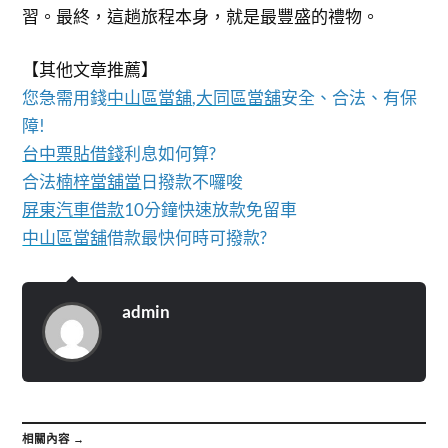
習。最終，這趟旅程本身，就是最豐盛的禮物。
【其他文章推薦】
您急需用錢
中山區當舖
,
大同區當舖
安全、合法、有保
障!
台中票貼借錢
利息如何算?
合法
楠梓當舖當
日撥款不囉唆
屏東汽車借款
10分鐘快速放款免留車
中山區當舖
借款最快何時可撥款?
admin
相關內容 →