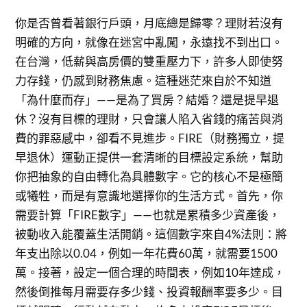
你是否曾看著銀行戶頭，月底總是歸零？理財若沒有
明確的方向，就像在迷宮中亂闖，永遠找不到出口。
在台灣，低薪與高房價的雙重壓力下，許多人即使努
力存錢，仍感到財務焦慮。這種迷茫來自於不知道
「為什麼而存」——是為了買房？結婚？還是提早退
休？沒有目標的理財，只會讓人陷入省錢的痛苦與消
費的罪惡感中，卻看不見進步。FIRE（財務獨立，提
早退休）運動正提供一套清晰的目標設定系統，幫助
你把抽象的自由轉化為具體數字。它的核心不是極簡
或犧牲，而是有意識地選擇你的生活方式。首先，你
需要計算「FIRE數字」——也就是累積多少資產後，
被動收入能覆蓋生活開銷。這個數字來自4%法則：將
年支出除以0.04，例如一年花費60萬，就需要1500
萬。接著，設定一個合理的時間表，例如10年達成，
然後倒推每月需要存多少錢、投資報酬率要多少。目