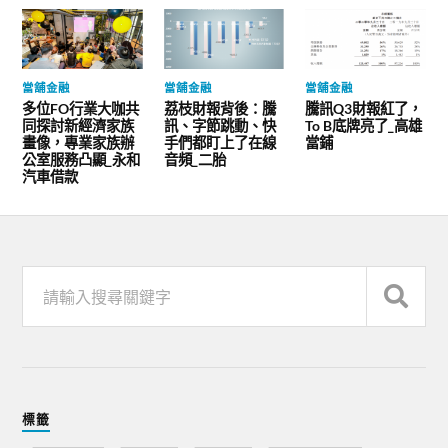
當舖金融
當舖金融
當舖金融
多位FO行業大咖共
荔枝財報背後：騰
騰訊Q3財報紅了，
同探討新經濟家族
訊、字節跳動、快
To B底牌亮了_高雄
畫像，專業家族辦
手們都盯上了在線
當鋪
公室服務凸顯_永和
音頻_二胎
汽車借款
標籤