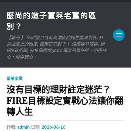
麼尚的嫩子薑與老薑的區
別？
【麼尚 】 無矽靈且含有高濃度的純生薑洗髮乳, 針
對頭皮上的困擾, 使用它就對了！ 純植物萃取物, 通
過SGS認證, 有投保國泰5000萬產品責任險，用得放
心，用得安心。
當舖金融
沒有目標的理財註定迷茫？
FIRE目標設定實戰心法讓你翻
轉人生
作者:
admin
日期:
2026-06-16