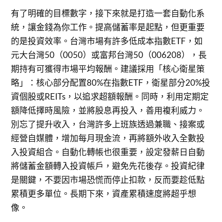
有了明確的目標數字，接下來就是打造一套自動化系
統，讓金錢為你工作。提高儲蓄率是起點，但更重要
的是投資效率。台灣市場有許多低成本指數ETF，如
元大台灣50（0050）或富邦台灣50（006208），長
期持有可獲得市場平均報酬。建議採用「核心衛星策
略」：核心部分配置80%在指數ETF，衛星部分20%投
資個股或REITs，以追求超額報酬。同時，利用定期定
額降低擇時風險，並將股息再投入，善用複利威力。
別忘了提升收入，台灣許多上班族透過兼職、接案或
經營自媒體，增加每月現金流，再將額外收入全數投
入投資組合。自動化轉帳也很重要，設定發薪日自動
將儲蓄金額轉入投資帳戶，避免先花後存。投資紀律
是關鍵，不要因市場恐慌而停止扣款，反而要趁低點
累積更多單位。長期下來，資產累積速度將超乎想
像。