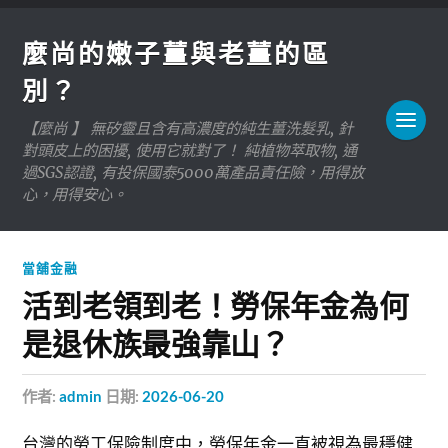
麼尚的嫩子薑與老薑的區
別？
【麼尚 】 無矽靈且含有高濃度的純生薑洗髮乳, 針
對頭皮上的困擾, 使用它就對了！ 純植物萃取物, 通
過SGS認證, 有投保國泰5000萬產品責任險，用得放
心，用得安心。
當舖金融
活到老領到老！勞保年金為何
是退休族最強靠山？
作者:
admin
日期:
2026-06-20
台灣的勞工保險制度中，勞保年金一直被視為最穩健