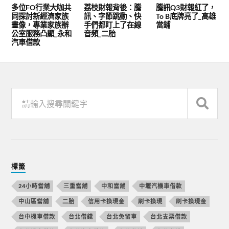
多位FO行業大咖共
荔枝財報背後：騰
騰訊Q3財報紅了，
同探討新經濟家族
訊、字節跳動、快
To B底牌亮了_高雄
畫像，專業家族辦
手們都盯上了在線
當鋪
公室服務凸顯_永和
音頻_二胎
汽車借款
標籤
24小時當舖
三重當舖
中和當舖
中壢汽機車借款
中山區當舖
二胎
信用卡換現金
刷卡換現
刷卡換現金
台中機車借款
台北借錢
台北免留車
台北支票借款