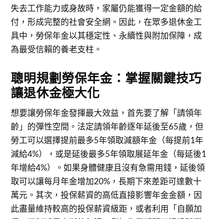
失去工作能力或身故時，家屬仍能獲得一定金額的給
付，形成完整的社會安全網。因此，在眾多退休金工
具中，勞保年金以其穩定性、永續性與附加保障，成
為最受信賴的養老支柱。
聰明規劃勞保年金：掌握關鍵技巧
讓退休金極大化
想要讓勞保年金發揮最大效益，首先要了解「請領年
齡」的彈性空間。法定請領年齡逐年延後至65歲，但
勞工可以選擇提前最多5年領取減額年金（每提前1年
減給4%），或是延後最多5年領取展延年金（每延後1
年增給4%）。如果身體健康且沒有急需用錢，延後領
取可以讓每月年金增加20%，長期下來差距可達數十
萬元。其次，投保薪資的高低直接影響年金金額，因
此盡量維持較高的投保薪資級距，或者利用「自願加