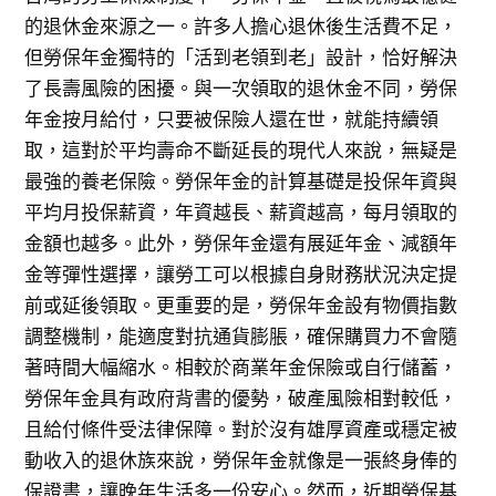
的退休金來源之一。許多人擔心退休後生活費不足，
但勞保年金獨特的「活到老領到老」設計，恰好解決
了長壽風險的困擾。與一次領取的退休金不同，勞保
年金按月給付，只要被保險人還在世，就能持續領
取，這對於平均壽命不斷延長的現代人來說，無疑是
最強的養老保險。勞保年金的計算基礎是投保年資與
平均月投保薪資，年資越長、薪資越高，每月領取的
金額也越多。此外，勞保年金還有展延年金、減額年
金等彈性選擇，讓勞工可以根據自身財務狀況決定提
前或延後領取。更重要的是，勞保年金設有物價指數
調整機制，能適度對抗通貨膨脹，確保購買力不會隨
著時間大幅縮水。相較於商業年金保險或自行儲蓄，
勞保年金具有政府背書的優勢，破產風險相對較低，
且給付條件受法律保障。對於沒有雄厚資產或穩定被
動收入的退休族來說，勞保年金就像是一張終身俸的
保證書，讓晚年生活多一份安心。然而，近期勞保基