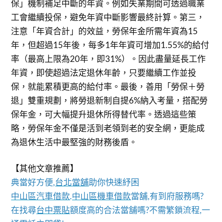
保」機制補足中斷的年資。例如失業期間可透過職業
工會繼續投保，避免年資中斷影響最終計算。第三，
注意「年資合計」的效益，勞保年金所需年資為15
年，但超過15年後，每多1年年資可增加1.55%的給付
率（最高上限為20年，即31%）。因此盡量延長工作
年資，即使超過法定退休年齡，只要繼續工作並投
保，就能累積更高的給付率。最後，善用「勞保＋勞
退」雙重規劃，將勞退新制自提6%納入考量，搭配勞
保年金，可大幅提升退休所得替代率。透過這些策
略，勞保年金不僅是活到老領到老的安全網，更能成
為退休生活中最堅強的財務後盾。
【其他文章推薦】
典當好方便,
台北當舖
助你快速紓困
中山區汽車借款
.
中山區機車借款
當舖,有到府服務嗎?
在找尋
台中票貼
額度高的合法當舖嗎?不需繁鎖流程,一