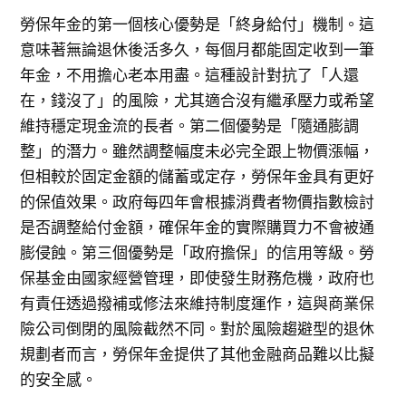
勞保年金的第一個核心優勢是「終身給付」機制。這
意味著無論退休後活多久，每個月都能固定收到一筆
年金，不用擔心老本用盡。這種設計對抗了「人還
在，錢沒了」的風險，尤其適合沒有繼承壓力或希望
維持穩定現金流的長者。第二個優勢是「隨通膨調
整」的潛力。雖然調整幅度未必完全跟上物價漲幅，
但相較於固定金額的儲蓄或定存，勞保年金具有更好
的保值效果。政府每四年會根據消費者物價指數檢討
是否調整給付金額，確保年金的實際購買力不會被通
膨侵蝕。第三個優勢是「政府擔保」的信用等級。勞
保基金由國家經營管理，即使發生財務危機，政府也
有責任透過撥補或修法來維持制度運作，這與商業保
險公司倒閉的風險截然不同。對於風險趨避型的退休
規劃者而言，勞保年金提供了其他金融商品難以比擬
的安全感。