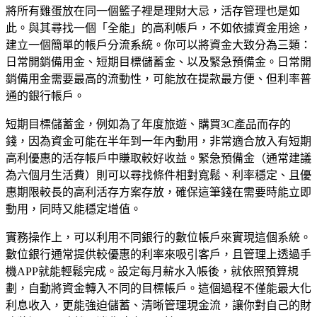
將所有雞蛋放在同一個籃子裡是理財大忌，活存管理也是如
此。與其尋找一個「全能」的高利帳戶，不如依據資金用途，
建立一個簡單的帳戶分流系統。你可以將資金大致分為三類：
日常開銷備用金、短期目標儲蓄金、以及緊急預備金。日常開
銷備用金需要最高的流動性，可能放在提款最方便、但利率普
通的銀行帳戶。
短期目標儲蓄金，例如為了年度旅遊、購買3C產品而存的
錢，因為資金可能在半年到一年內動用，非常適合放入有短期
高利優惠的活存帳戶中賺取較好收益。緊急預備金（通常建議
為六個月生活費）則可以尋找條件相對寬鬆、利率穩定、且優
惠期限較長的高利活存方案存放，確保這筆錢在需要時能立即
動用，同時又能穩定增值。
實務操作上，可以利用不同銀行的數位帳戶來實現這個系統。
數位銀行通常提供較優惠的利率來吸引客戶，且管理上透過手
機APP就能輕鬆完成。設定每月薪水入帳後，就依照預算規
劃，自動將資金轉入不同的目標帳戶。這個過程不僅能最大化
利息收入，更能強迫儲蓄、清晰管理現金流，讓你對自己的財