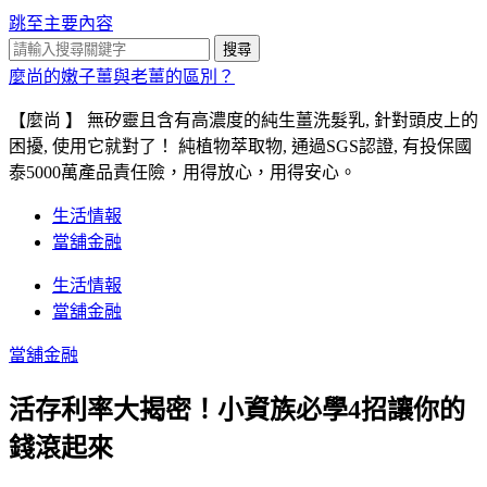
跳至主要內容
搜尋
麼尚的嫩子薑與老薑的區別？
【麼尚 】 無矽靈且含有高濃度的純生薑洗髮乳, 針對頭皮上的
困擾, 使用它就對了！ 純植物萃取物, 通過SGS認證, 有投保國
泰5000萬產品責任險，用得放心，用得安心。
生活情報
當舖金融
生活情報
當舖金融
當舖金融
活存利率大揭密！小資族必學4招讓你的
錢滾起來