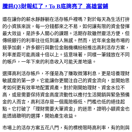
騰訊Q3財報紅了，To B底牌亮了_高雄當鋪
還在讓你的薪水靜靜躺在活存帳戶裡嗎？對於每天為生活打拚
的小資族來說，每一分錢都來之不易，如何讓有限的資金發揮
最大效益，是許多人關心的課題。活期存款雖然靈活方便，但
傳統銀行的利率往往低到讓人無感。然而，近年來金融市場的
競爭加劇，許多銀行與數位金融機構紛紛推出高利活存方案，
利率差距可能高達十倍以上。這意味著，同樣一筆錢放在不同
的帳戶，一年下來的利息收入可能天差地遠。
選擇高利活存帳戶，不僅是為了賺取微薄利息，更是培養理財
敏感度的第一步。它能讓你更關注自己的資金流向，並開始思
考如何更有效率地配置資產。對於剛開始理財、資金水位不
高，或是需要保持資金高度流動性以應付生活開銷與緊急預備
金的人而言，高利活存是一個風險極低、門檻也低的絕佳起
點。它打破了「理財需要大筆資金」的迷思，證明小額資金也
能透過聰明的選擇，開始產生收益。
市場上的活存方案五花八門，有的標榜限時高利率，有的則與