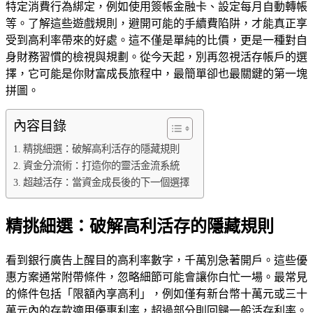
特定消費行為綁定，例如使用簽帳金融卡、設定每月自動轉帳
等。了解這些遊戲規則，避開可能的手續費陷阱，才能真正享
受到高利率帶來的好處。這不僅是單純的比價，更是一種對自
身財務習慣的檢視與規劃。從今天起，別再忽視活存帳戶的選
擇，它可能是你財富成長旅程中，最簡單卻也最關鍵的第一塊
拼圖。
內容目錄
精挑細選：破解高利活存的隱藏規則
資金分流術：打造你的靈活金流系統
超越活存：當資金成長後的下一個選擇
精挑細選：破解高利活存的隱藏規則
看到銀行廣告上醒目的高利率數字，千萬別急著開戶。這些優
惠方案通常附帶條件，忽略細節可能會讓你白忙一場。最常見
的條件包括「限額內享高利」，例如僅有新台幣十萬元或三十
萬元內的存款適用優惠利率，超過部分則回歸一般活存利率。