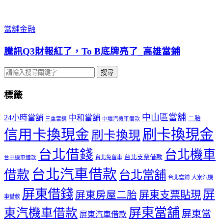
當舖金融
騰訊Q3財報紅了，To B底牌亮了_高雄當鋪
搜尋
標籤
中山區當舖
24小時當舖
中和當舖
二胎
三重當舖
中壢汽機車借款
信用卡換現金
刷卡換現金
刷卡換現
台北借錢
台北機車
台北支票借款
台北免留車
台中機車借款
台北汽車借款
借款
台北當舖
台北當鋪
大寮汽機
屏東借錢
屏
屏東支票貼現
屏東房屋二胎
車借款
屏東當舖
東汽機車借款
屏東當
屏東汽車借款