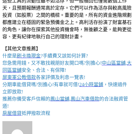
這些工具的流動性雖不如活存，但一般贖回也僅需數個工作
天，且預期報酬通常高於定存。它們可以作為活存與較高風險
投資（如股票）之間的橋樑。重要的是，所有的資金進階規劃
都應建立在穩固的緊急預備金之上。高利活存扮演了財富基石
的角色，讓你在探索其他投資機會時，無後顧之憂，能夠更從
容、更有紀律地執行自己的理財計畫。
【其他文章推薦】
什麼是
刷卡換現金
?手續費又該如何計算?
您急需用錢，又不敢找親朋好友開口嗎?別擔心!
中山區當舖
,
大
同區當舖
安全、合法、有保障!
屏東軍公教借款
各家評價及利息一覽表!
分期車能借貸嗎?別擔心!有車就可借!
24小時當鋪
，快速過件
立即放款!
推薦你備受客戶信賴的
鳳山當舖
,
鳳山汽車借款
的合法融資管
道!
房屋借貸
抵押撥款流程