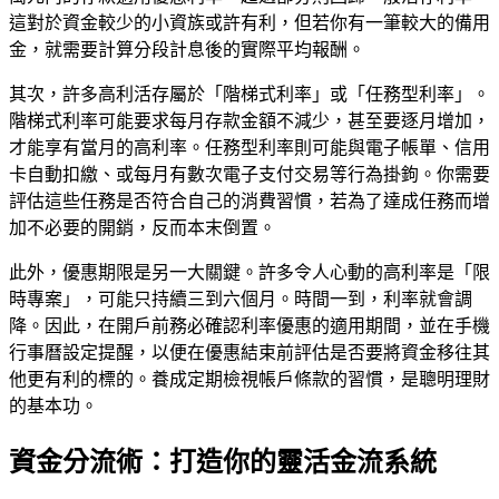
這對於資金較少的小資族或許有利，但若你有一筆較大的備用
金，就需要計算分段計息後的實際平均報酬。
其次，許多高利活存屬於「階梯式利率」或「任務型利率」。
階梯式利率可能要求每月存款金額不減少，甚至要逐月增加，
才能享有當月的高利率。任務型利率則可能與電子帳單、信用
卡自動扣繳、或每月有數次電子支付交易等行為掛鉤。你需要
評估這些任務是否符合自己的消費習慣，若為了達成任務而增
加不必要的開銷，反而本末倒置。
此外，優惠期限是另一大關鍵。許多令人心動的高利率是「限
時專案」，可能只持續三到六個月。時間一到，利率就會調
降。因此，在開戶前務必確認利率優惠的適用期間，並在手機
行事曆設定提醒，以便在優惠結束前評估是否要將資金移往其
他更有利的標的。養成定期檢視帳戶條款的習慣，是聰明理財
的基本功。
資金分流術：打造你的靈活金流系統