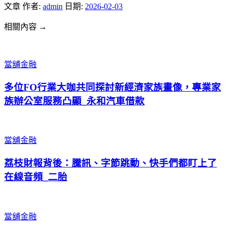
文章
作者:
admin
日期:
2026-02-03
相關內容 →
當舖金融
多位FO行業大咖共同探討新經濟家族畫像，專業家
族辦公室服務凸顯_永和汽車借款
當舖金融
荔枝財報背後：騰訊、字節跳動、快手們都盯上了
在線音頻_二胎
當舖金融