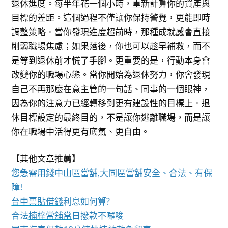
退休進度。每半年花一個小時，重新計算你的資產與
目標的差距。這個過程不僅讓你保持警覺，更能即時
調整策略。當你發現進度超前時，那種成就感會直接
削弱職場焦慮；如果落後，你也可以趁早補救，而不
是等到退休前才慌了手腳。更重要的是，行動本身會
改變你的職場心態。當你開始為退休努力，你會發現
自己不再那麼在意主管的一句話、同事的一個眼神，
因為你的注意力已經轉移到更有建設性的目標上。退
休目標設定的最終目的，不是讓你逃離職場，而是讓
你在職場中活得更有底氣、更自由。
【其他文章推薦】
您急需用錢
中山區當舖
,
大同區當舖
安全、合法、有保
障!
台中票貼借錢
利息如何算?
合法
楠梓當舖當
日撥款不囉唆