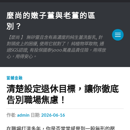
麼尚的嫩子薑與老薑的區
別？
【麼尚 】 無矽靈且含有高濃度的純生薑洗髮乳, 針
對頭皮上的困擾, 使用它就對了！ 純植物萃取物, 通
過SGS認證, 有投保國泰5000萬產品責任險，用得放
心，用得安心。
當舖金融
清楚設定退休目標，讓你徹底
告別職場焦慮！
作者:
admin
日期:
2026-06-16
在職場打滾多年，你是否常常感覺到一股無形的壓