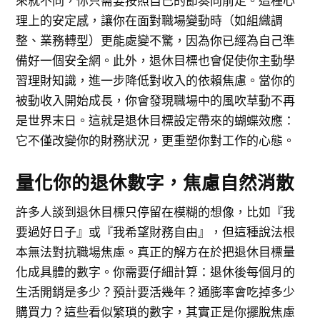
來就不同，你只需要按照自己的節奏向前走。這種心
理上的安定感，讓你在面對職場變動時（如組織調
整、業務轉型）更能處變不驚，因為你已經為自己準
備好一個安全網。此外，退休目標也會促使你主動學
習理財知識，進一步降低對收入的依賴焦慮。當你的
被動收入開始成長，你會發現職場中的風吹草動不再
是世界末日。這就是退休目標設定帶來的蝴蝶效應：
它不僅改變你的財務狀況，更重塑你對工作的心態。
量化你的退休數字，焦慮自然消散
許多人談到退休目標只停留在模糊的想像，比如『我
要過好日子』或『我希望財務自由』，但這種說法根
本無法對抗職場焦慮。真正的解方在於把退休目標量
化成具體的數字。你需要仔細計算：退休後每個月的
生活開銷是多少？預計要活幾年？通膨率會吃掉多少
購買力？這些看似繁瑣的數字，其實正是你擺脫焦慮