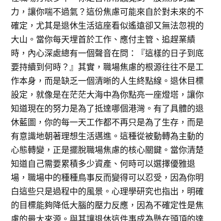
力，讓你喘不過氣？這份焦慮可能來自於對未來的不
確定，尤其是退休生活這座看似遙遠卻又無法忽視的
大山。當你每天埋首於工作、應付主管、追趕業績
時，內心深處總有一個聲音在問：『這樣的日子到底
要持續到何時？』其實，職場焦慮的根源往往不是工
作本身，而是缺乏一個清晰的人生終點線。退休目標
設定，就像是在茫茫大海中為你點亮一座燈塔，讓你
知道現在的努力是為了抵達哪個港灣。有了具體的退
休藍圖，你的每一天工作都不再只是為了生存，而是
有意識地朝著理想生活邁進。這種從被動轉為主動的
心態轉變，正是擺脫職場焦慮的核心關鍵。當你清楚
知道自己需要累積多少資產、何時可以選擇優雅退
場，職場中的種種鳥事反而變得可以忍受，因為你明
白這些只是過程中的風景。心理學研究也指出，明確
的目標能夠降低大腦的壓力反應，因為不確定性是焦
慮的最大來源。與其讓退休這件事成為懸在頭頂的達