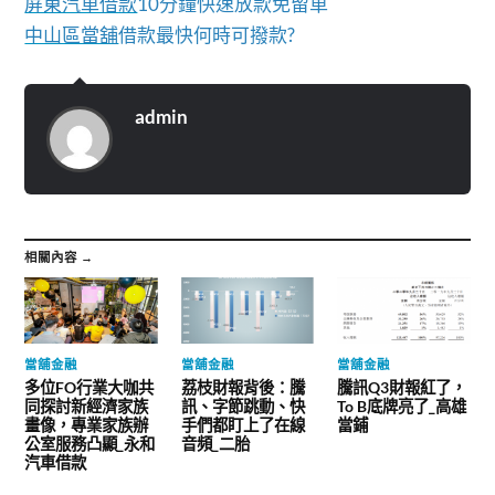
屏東汽車借款
10分鐘快速放款免留車
中山區當舖
借款最快何時可撥款?
admin
相關內容 →
當舖金融
當舖金融
當舖金融
多位FO行業大咖共
荔枝財報背後：騰
騰訊Q3財報紅了，
同探討新經濟家族
訊、字節跳動、快
To B底牌亮了_高雄
畫像，專業家族辦
手們都盯上了在線
當鋪
公室服務凸顯_永和
音頻_二胎
汽車借款