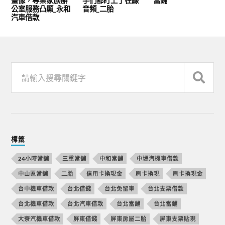
畫像，專業家族辦
手們都盯上了在線
當鋪
公室服務凸顯_永和
音頻_二胎
汽車借款
標籤
24小時當舖
三重當舖
中和當舖
中壢汽機車借款
中山區當舖
二胎
信用卡換現金
刷卡換現
刷卡換現金
台中機車借款
台北借錢
台北免留車
台北支票借款
台北機車借款
台北汽車借款
台北當舖
台北當鋪
大寮汽機車借款
屏東借錢
屏東房屋二胎
屏東支票貼現