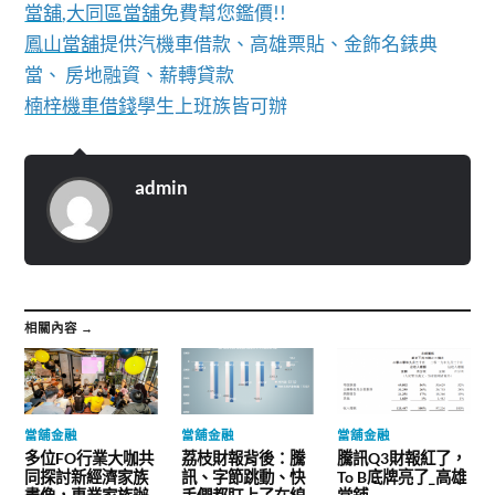
當舖
,
大同區當舖
免費幫您鑑價!!
鳳山當舖
提供汽機車借款、高雄票貼、金飾名錶典
當、 房地融資、薪轉貸款
楠梓機車借錢
學生上班族皆可辦
admin
相關內容 →
當舖金融
當舖金融
當舖金融
多位FO行業大咖共
荔枝財報背後：騰
騰訊Q3財報紅了，
同探討新經濟家族
訊、字節跳動、快
To B底牌亮了_高雄