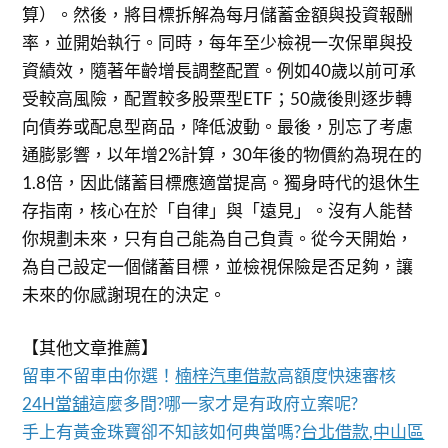
算）。然後，將目標拆解為每月儲蓄金額與投資報酬
率，並開始執行。同時，每年至少檢視一次保單與投
資績效，隨著年齡增長調整配置。例如40歲以前可承
受較高風險，配置較多股票型ETF；50歲後則逐步轉
向債券或配息型商品，降低波動。最後，別忘了考慮
通膨影響，以年增2%計算，30年後的物價約為現在的
1.8倍，因此儲蓄目標應適當提高。獨身時代的退休生
存指南，核心在於「自律」與「遠見」。沒有人能替
你規劃未來，只有自己能為自己負責。從今天開始，
為自己設定一個儲蓄目標，並檢視保險是否足夠，讓
未來的你感謝現在的決定。
【其他文章推薦】
留車不留車由你選！
楠梓汽車借款
高額度快速審核
24H當舖
這麼多間?哪一家才是有政府立案呢?
手上有黃金珠寶卻不知該如何典當嗎?
台北借款
,
中山區